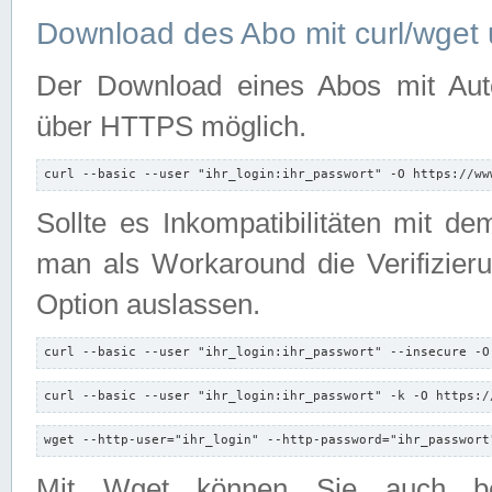
Download des Abo mit curl/wget 
Der Download eines Abos mit Autori
über HTTPS möglich.
curl --basic --user "ihr_login:ihr_passwort" -O https://ww
Sollte es Inkompatibilitäten mit d
man als Workaround die Verifizierun
Option auslassen.
curl --basic --user "ihr_login:ihr_passwort" --insecure -O
curl --basic --user "ihr_login:ihr_passwort" -k -O https:/
wget --http-user="ihr_login" --http-password="ihr_passwort
Mit Wget können Sie auch b