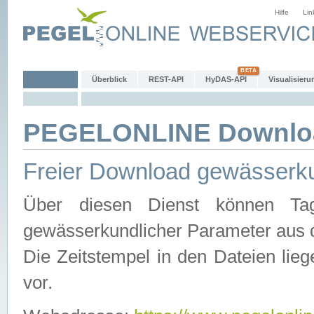
Hilfe
Lin
Überblick
REST-API
HyDAS-API
Visualisieru
PEGELONLINE Downlo
Freier Download gewässerku
Über diesen Dienst können Tag
gewässerkundlicher Parameter aus 
Die Zeitstempel in den Dateien lieg
vor.