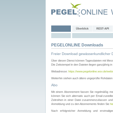
Überblick
REST-API
PEGELONLINE Downloads
Freier Download gewässerkundlicher 
Über diesen Dienst können Tagesdateien mit Mes
Die Zeitstempel in den Dateien liegen ganzjährig in
Webadresse:
https://www.pegelonline.wsv.de/webs
Weiterhin stehen auch ältere ungeprüfte Rohdate
Abo
Mit einem Abonnement fassen Sie regelmäßig meh
können Sie sich alternativ auch per Email zustel
Zeitreihen in einer Datei zusammenzufassen und 
Anmeldung und zu den Abonnements finden Sie
hi
Nach erfolgreicher Anmeldung und erstmal