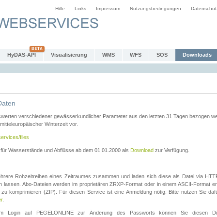
Hilfe
Links
Impressum
Nutzungsbedingungen
Datenschut
HyDAS-API
Visualisierung
WMS
WFS
SOS
Downloads
Daten
swerten verschiedener gewässerkundlicher Parameter aus den letzten 31 Tagen bezogen w
 mitteleuropäischer Winterzeit vor.
ervices/files
n für Wasserstände und Abflüsse ab dem 01.01.2000 als
Download
zur Verfügung.
rere Rohzeitreihen eines Zeitraumes zusammen und laden sich diese als Datei via HTTPS
len lassen. Abo-Dateien werden im proprietären ZRXP-Format oder in einem ASCII-Format ers
zu komprimieren (ZIP). Für diesen Service ist eine Anmeldung nötig. Bitte nutzen Sie d
er
.
igem Login auf PEGELONLINE zur Änderung des Passworts können Sie diesen Die