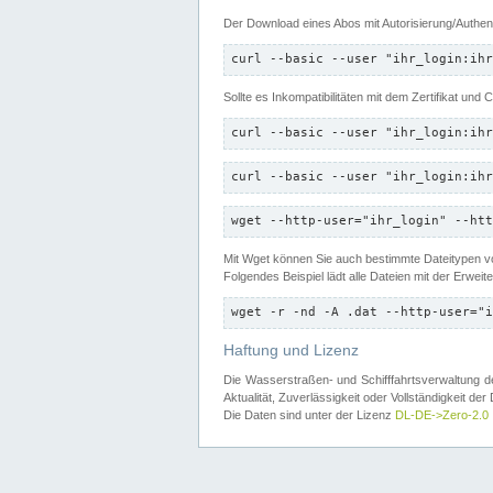
Der Download eines Abos mit Autorisierung/Authent
curl --basic --user "ihr_login:ihr
Sollte es Inkompatibilitäten mit dem Zertifikat und
curl --basic --user "ihr_login:ihr
curl --basic --user "ihr_login:ihr
wget --http-user="ihr_login" --htt
Mit Wget können Sie auch bestimmte Dateitypen
Folgendes Beispiel lädt alle Dateien mit der Erwei
wget -r -nd -A .dat --http-user="i
Haftung und Lizenz
Die Wasserstraßen- und Schifffahrtsverwaltung des
Aktualität, Zuverlässigkeit oder Vollständigkeit d
Die Daten sind unter der Lizenz
DL-DE->Zero-2.0