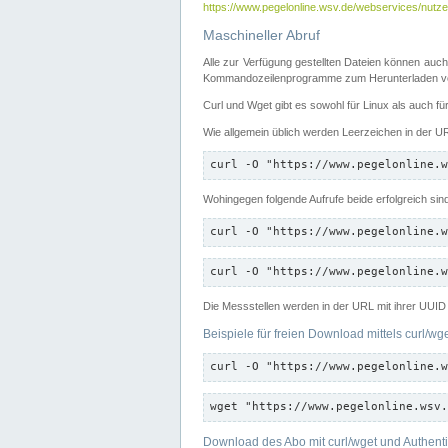
https://www.pegelonline.wsv.de/webservices/nutzer
Maschineller Abruf
Alle zur Verfügung gestellten Dateien können auch
Kommandozeilenprogramme zum Herunterladen von
Curl und Wget gibt es sowohl für Linux als auch f
Wie allgemein üblich werden Leerzeichen in der URL
curl -O "https://www.pegelonline.w
Wohingegen folgende Aufrufe beide erfolgreich sin
curl -O "https://www.pegelonline.w
curl -O "https://www.pegelonline.w
Die Messstellen werden in der URL mit ihrer UUID 
Beispiele für freien Download mittels curl/wg
curl -O "https://www.pegelonline.w
wget "https://www.pegelonline.wsv.
Download des Abo mit curl/wget und Authenti