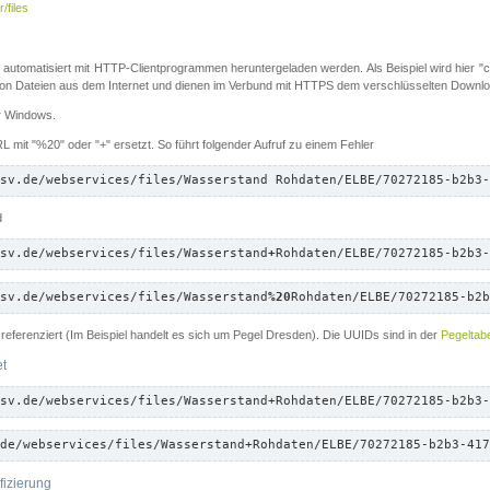
/files
 automatisiert mit HTTP-Clientprogrammen heruntergeladen werden. Als Beispiel wird hier "cu
 Dateien aus dem Internet und dienen im Verbund mit HTTPS dem verschlüsselten Down
ür Windows.
 mit "%20" oder "+" ersetzt. So führt folgender Aufruf zu einem Fehler
sv.de/webservices/files/Wasserstand Rohdaten/ELBE/70272185-b2b3-
d
sv.de/webservices/files/Wasserstand
+
Rohdaten/ELBE/70272185-b2b3-
sv.de/webservices/files/Wasserstand
%20
Rohdaten/ELBE/70272185-b2b
referenziert (Im Beispiel handelt es sich um Pegel Dresden). Die UUIDs sind in der
Pegeltabe
et
sv.de/webservices/files/Wasserstand+Rohdaten/ELBE/70272185-b2b3-
de/webservices/files/Wasserstand+Rohdaten/ELBE/70272185-b2b3-417
fizierung