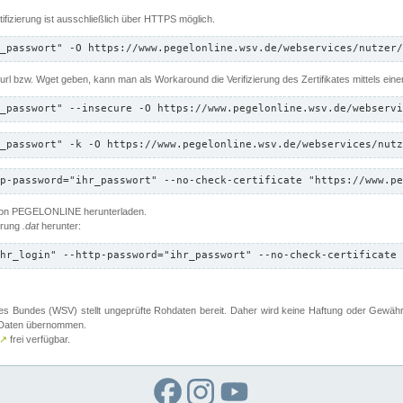
ifizierung ist ausschließlich über HTTPS möglich.
_passwort" -O https://www.pegelonline.wsv.de/webservices/nutzer/
 Curl bzw. Wget geben, kann man als Workaround die Verifizierung des Zertifikates mittels ein
_passwort" --insecure -O https://www.pegelonline.wsv.de/webservi
_passwort" -k -O https://www.pegelonline.wsv.de/webservices/nutz
p-password="ihr_passwort" --no-check-certificate "https://www.pe
 von PEGELONLINE herunterladen.
terung
.dat
herunter:
hr_login" --http-password="ihr_passwort" --no-check-certificate 
 Bundes (WSV) stellt ungeprüfte Rohdaten bereit. Daher wird keine Haftung oder Gewährleis
er Daten übernommen.
↗
frei verfügbar.