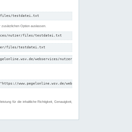
files/testdatei.txt
er zusätzlichen Option auslassen.
ces/nutzer/files/testdatei.txt
er/files/testdatei.txt
gelonline.wsv.de/webservices/nutzer/files/testdatei.txt"
"https://www.pegelonline.wsv.de/webservices/nutzer/files"
tung für die inhaltliche Richtigkeit, Genauigkeit,