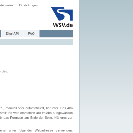
zhinweise
Einstellungen
Dict-API
FAQ
erden.
, manuell oder automatisiert, herunter. Das Abo
tellt. Es wird empfohlen alle im Abo ausgewählten
afür das Formular am Ende der Seite. Näheres zur
nst unter folgender Webadresse verwenden: