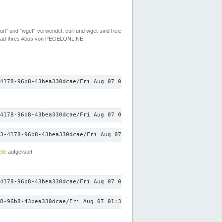
rl" und "wget" verwendet. curl und wget sind freie
load Ihres Abos von PEGELONLINE.
4178-96b8-43bea330dcae/Fri Aug 07 01:32:20 CEST 2026/down.txt"
4178-96b8-43bea330dcae/Fri Aug 07 01:32:20 CEST 2026/down.txt"
3-4178-96b8-43bea330dcae/Fri Aug 07 01:32:20 CEST 2026/down.txt"
lle
aufgelistet.
4178-96b8-43bea330dcae/Fri Aug 07 01:32:20 CEST 2026/down.txt"
8-96b8-43bea330dcae/Fri Aug 07 01:32:20 CEST 2026/down.txt"