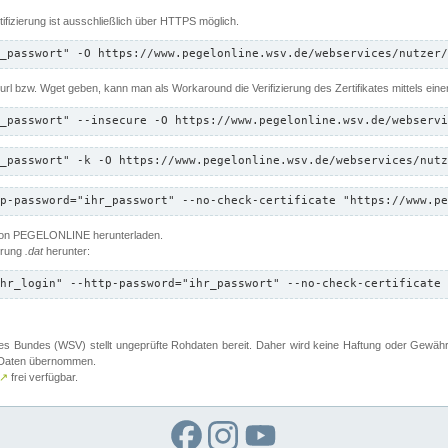
ifizierung ist ausschließlich über HTTPS möglich.
_passwort" -O https://www.pegelonline.wsv.de/webservices/nutzer/
 Curl bzw. Wget geben, kann man als Workaround die Verifizierung des Zertifikates mittels ein
_passwort" --insecure -O https://www.pegelonline.wsv.de/webservi
_passwort" -k -O https://www.pegelonline.wsv.de/webservices/nutz
p-password="ihr_passwort" --no-check-certificate "https://www.pe
 von PEGELONLINE herunterladen.
terung
.dat
herunter:
hr_login" --http-password="ihr_passwort" --no-check-certificate 
 Bundes (WSV) stellt ungeprüfte Rohdaten bereit. Daher wird keine Haftung oder Gewährleis
er Daten übernommen.
↗
frei verfügbar.