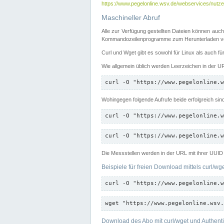
https://www.pegelonline.wsv.de/webservices/nutzer
Maschineller Abruf
Alle zur Verfügung gestellten Dateien können auch
Kommandozeilenprogramme zum Herunterladen von
Curl und Wget gibt es sowohl für Linux als auch f
Wie allgemein üblich werden Leerzeichen in der URL
curl -O "https://www.pegelonline.w
Wohingegen folgende Aufrufe beide erfolgreich sin
curl -O "https://www.pegelonline.w
curl -O "https://www.pegelonline.w
Die Messstellen werden in der URL mit ihrer UUID 
Beispiele für freien Download mittels curl/wg
curl -O "https://www.pegelonline.w
wget "https://www.pegelonline.wsv.
Download des Abo mit curl/wget und Authenti