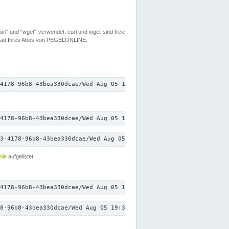
rl" und "wget" verwendet. curl und wget sind freie
load Ihres Abos von PEGELONLINE.
4178-96b8-43bea330dcae/Wed Aug 05 19:38:15 CEST 2026/down.txt"
4178-96b8-43bea330dcae/Wed Aug 05 19:38:15 CEST 2026/down.txt"
3-4178-96b8-43bea330dcae/Wed Aug 05 19:38:15 CEST 2026/down.txt"
lle
aufgelistet.
4178-96b8-43bea330dcae/Wed Aug 05 19:38:15 CEST 2026/down.txt"
8-96b8-43bea330dcae/Wed Aug 05 19:38:15 CEST 2026/down.txt"