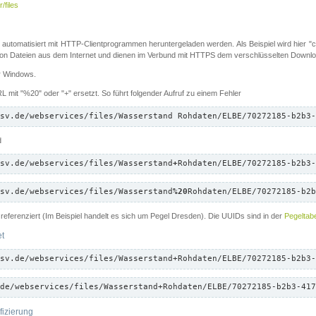
/files
 automatisiert mit HTTP-Clientprogrammen heruntergeladen werden. Als Beispiel wird hier "cu
 Dateien aus dem Internet und dienen im Verbund mit HTTPS dem verschlüsselten Down
ür Windows.
 mit "%20" oder "+" ersetzt. So führt folgender Aufruf zu einem Fehler
sv.de/webservices/files/Wasserstand Rohdaten/ELBE/70272185-b2b3-
d
sv.de/webservices/files/Wasserstand
+
Rohdaten/ELBE/70272185-b2b3-
sv.de/webservices/files/Wasserstand
%20
Rohdaten/ELBE/70272185-b2b
referenziert (Im Beispiel handelt es sich um Pegel Dresden). Die UUIDs sind in der
Pegeltabe
et
sv.de/webservices/files/Wasserstand+Rohdaten/ELBE/70272185-b2b3-
de/webservices/files/Wasserstand+Rohdaten/ELBE/70272185-b2b3-417
fizierung