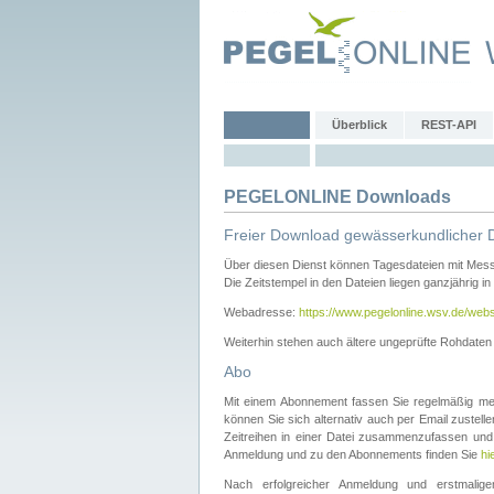
Überblick
REST-API
PEGELONLINE Downloads
Freier Download gewässerkundlicher 
Über diesen Dienst können Tagesdateien mit Mes
Die Zeitstempel in den Dateien liegen ganzjährig in
Webadresse:
https://www.pegelonline.wsv.de/webs
Weiterhin stehen auch ältere ungeprüfte Rohdate
Abo
Mit einem Abonnement fassen Sie regelmäßig meh
können Sie sich alternativ auch per Email zustel
Zeitreihen in einer Datei zusammenzufassen und 
Anmeldung und zu den Abonnements finden Sie
hi
Nach erfolgreicher Anmeldung und erstmal