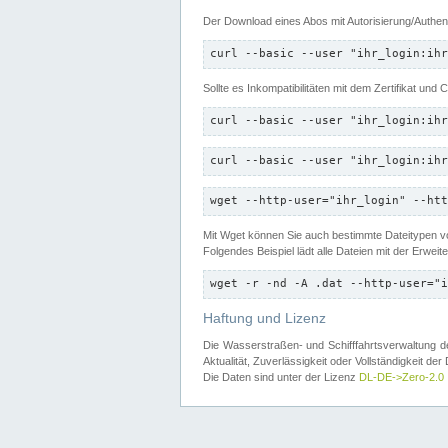
Der Download eines Abos mit Autorisierung/Authent
curl --basic --user "ihr_login:ihr
Sollte es Inkompatibilitäten mit dem Zertifikat und
curl --basic --user "ihr_login:ihr
curl --basic --user "ihr_login:ihr
wget --http-user="ihr_login" --htt
Mit Wget können Sie auch bestimmte Dateitypen
Folgendes Beispiel lädt alle Dateien mit der Erwei
wget -r -nd -A .dat --http-user="i
Haftung und Lizenz
Die Wasserstraßen- und Schifffahrtsverwaltung des
Aktualität, Zuverlässigkeit oder Vollständigkeit d
Die Daten sind unter der Lizenz
DL-DE->Zero-2.0