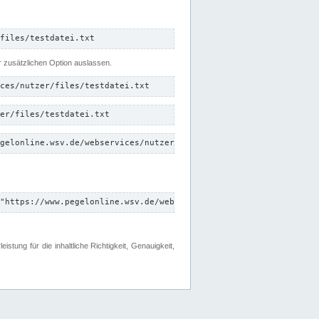
files/testdatei.txt
er zusätzlichen Option auslassen.
ces/nutzer/files/testdatei.txt
er/files/testdatei.txt
gelonline.wsv.de/webservices/nutzer/files/testdatei.txt"
"https://www.pegelonline.wsv.de/webservices/nutzer/files"
tung für die inhaltliche Richtigkeit, Genauigkeit,