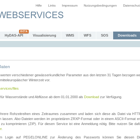
Hilfe
Links
Impressum
Nutzungsbedingungen
Datenschut
HyDAS-API
Visualisierung
WMS
WFS
SOS
Downloads
Daten
swerten verschiedener gewässerkundlicher Parameter aus den letzten 31 Tagen bezogen w
 mitteleuropäischer Winterzeit vor.
ervices/files
n für Wasserstände und Abflüsse ab dem 01.01.2000 als
Download
zur Verfügung.
rere Rohzeitreihen eines Zeitraumes zusammen und laden sich diese als Datei via HTTPS
len lassen. Abo-Dateien werden im proprietären ZRXP-Format oder in einem ASCII-Format ers
zu komprimieren (ZIP). Für diesen Service ist eine Anmeldung nötig. Bitte nutzen Sie d
er
.
igem Login auf PEGELONLINE zur Änderung des Passworts können Sie diesen Die