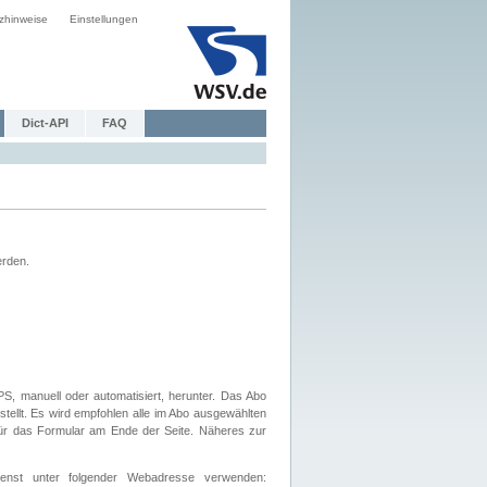
zhinweise
Einstellungen
Dict-API
FAQ
erden.
, manuell oder automatisiert, herunter. Das Abo
tellt. Es wird empfohlen alle im Abo ausgewählten
afür das Formular am Ende der Seite. Näheres zur
nst unter folgender Webadresse verwenden: