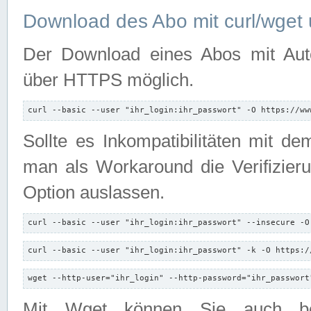
Download des Abo mit curl/wget 
Der Download eines Abos mit Autori
über HTTPS möglich.
curl --basic --user "ihr_login:ihr_passwort" -O https://ww
Sollte es Inkompatibilitäten mit d
man als Workaround die Verifizierun
Option auslassen.
curl --basic --user "ihr_login:ihr_passwort" --insecure -O
curl --basic --user "ihr_login:ihr_passwort" -k -O https:/
wget --http-user="ihr_login" --http-password="ihr_passwort
Mit Wget können Sie auch b