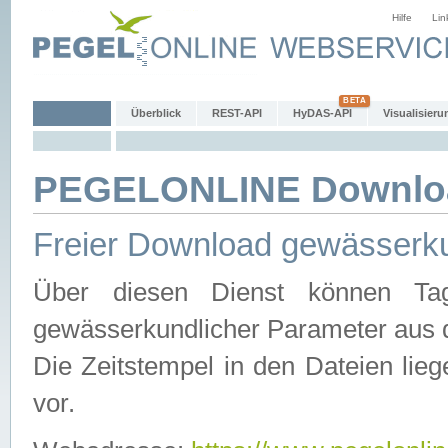
Hilfe
Lin
Überblick
REST-API
HyDAS-API
Visualisieru
PEGELONLINE Downlo
Freier Download gewässerku
Über diesen Dienst können Tag
gewässerkundlicher Parameter aus 
Die Zeitstempel in den Dateien lieg
vor.