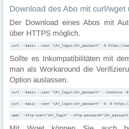
Download des Abo mit curl/wget 
Der Download eines Abos mit Autori
über HTTPS möglich.
curl --basic --user "ihr_login:ihr_passwort" -O https://ww
Sollte es Inkompatibilitäten mit d
man als Workaround die Verifizierun
Option auslassen.
curl --basic --user "ihr_login:ihr_passwort" --insecure -O
curl --basic --user "ihr_login:ihr_passwort" -k -O https:/
wget --http-user="ihr_login" --http-password="ihr_passwort
Mit Wget können Sie auch b