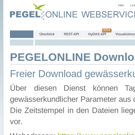
Hilfe
Lin
Überblick
REST-API
HyDAS-API
Visualisieru
PEGELONLINE Downlo
Freier Download gewässerku
Über diesen Dienst können Tag
gewässerkundlicher Parameter aus 
Die Zeitstempel in den Dateien lieg
vor.