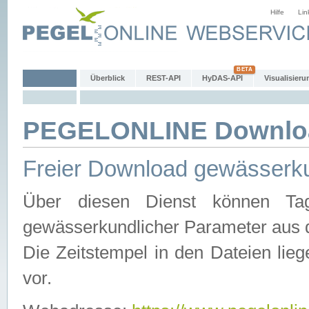
Hilfe
Lin
Überblick
REST-API
HyDAS-API
Visualisieru
PEGELONLINE Downlo
Freier Download gewässerku
Über diesen Dienst können Tag
gewässerkundlicher Parameter aus 
Die Zeitstempel in den Dateien lieg
vor.