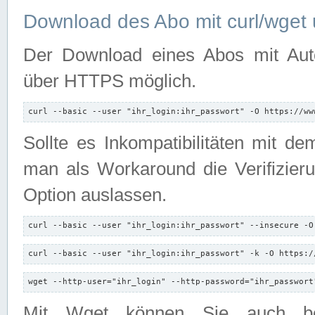
Download des Abo mit curl/wget 
Der Download eines Abos mit Autori
über HTTPS möglich.
curl --basic --user "ihr_login:ihr_passwort" -O https://ww
Sollte es Inkompatibilitäten mit d
man als Workaround die Verifizierun
Option auslassen.
curl --basic --user "ihr_login:ihr_passwort" --insecure -O
curl --basic --user "ihr_login:ihr_passwort" -k -O https:/
wget --http-user="ihr_login" --http-password="ihr_passwort
Mit Wget können Sie auch b