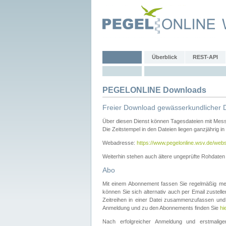
Überblick
REST-API
PEGELONLINE Downloads
Freier Download gewässerkundlicher 
Über diesen Dienst können Tagesdateien mit Mes
Die Zeitstempel in den Dateien liegen ganzjährig in
Webadresse:
https://www.pegelonline.wsv.de/webs
Weiterhin stehen auch ältere ungeprüfte Rohdate
Abo
Mit einem Abonnement fassen Sie regelmäßig meh
können Sie sich alternativ auch per Email zustel
Zeitreihen in einer Datei zusammenzufassen und 
Anmeldung und zu den Abonnements finden Sie
hi
Nach erfolgreicher Anmeldung und erstmal