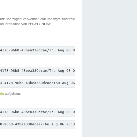
rl" und "wget" verwendet. curl und wget sind freie
load Ihres Abos von PEGELONLINE.
4178-96b8-43bea330dcae/Thu Aug 06 06:35:31 CEST 2026/down.txt"
4178-96b8-43bea330dcae/Thu Aug 06 06:35:31 CEST 2026/down.txt"
3-4178-96b8-43bea330dcae/Thu Aug 06 06:35:31 CEST 2026/down.txt"
lle
aufgelistet.
4178-96b8-43bea330dcae/Thu Aug 06 06:35:31 CEST 2026/down.txt"
8-96b8-43bea330dcae/Thu Aug 06 06:35:31 CEST 2026/down.txt"