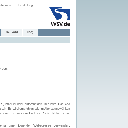
zhinweise
Einstellungen
Dict-API
FAQ
erden.
, manuell oder automatisiert, herunter. Das Abo
tellt. Es wird empfohlen alle im Abo ausgewählten
afür das Formular am Ende der Seite. Näheres zur
nst unter folgender Webadresse verwenden: