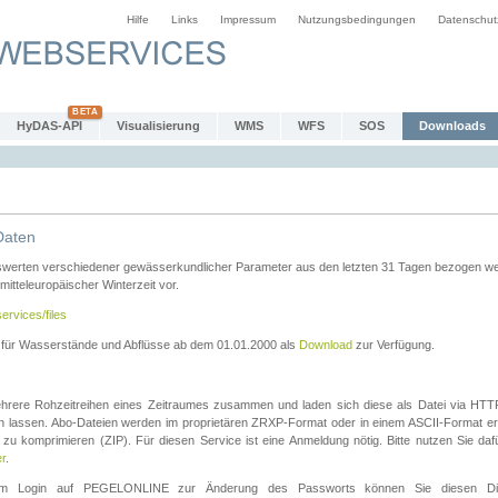
Hilfe
Links
Impressum
Nutzungsbedingungen
Datenschut
HyDAS-API
Visualisierung
WMS
WFS
SOS
Downloads
Daten
swerten verschiedener gewässerkundlicher Parameter aus den letzten 31 Tagen bezogen w
 mitteleuropäischer Winterzeit vor.
ervices/files
n für Wasserstände und Abflüsse ab dem 01.01.2000 als
Download
zur Verfügung.
rere Rohzeitreihen eines Zeitraumes zusammen und laden sich diese als Datei via HTTPS
len lassen. Abo-Dateien werden im proprietären ZRXP-Format oder in einem ASCII-Format ers
zu komprimieren (ZIP). Für diesen Service ist eine Anmeldung nötig. Bitte nutzen Sie d
er
.
igem Login auf PEGELONLINE zur Änderung des Passworts können Sie diesen Die