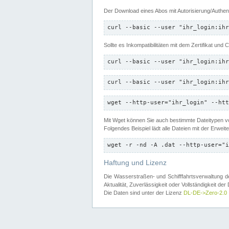
Der Download eines Abos mit Autorisierung/Authent
curl --basic --user "ihr_login:ihr
Sollte es Inkompatibilitäten mit dem Zertifikat und
curl --basic --user "ihr_login:ihr
curl --basic --user "ihr_login:ihr
wget --http-user="ihr_login" --htt
Mit Wget können Sie auch bestimmte Dateitypen
Folgendes Beispiel lädt alle Dateien mit der Erwei
wget -r -nd -A .dat --http-user="i
Haftung und Lizenz
Die Wasserstraßen- und Schifffahrtsverwaltung des
Aktualität, Zuverlässigkeit oder Vollständigkeit d
Die Daten sind unter der Lizenz
DL-DE->Zero-2.0