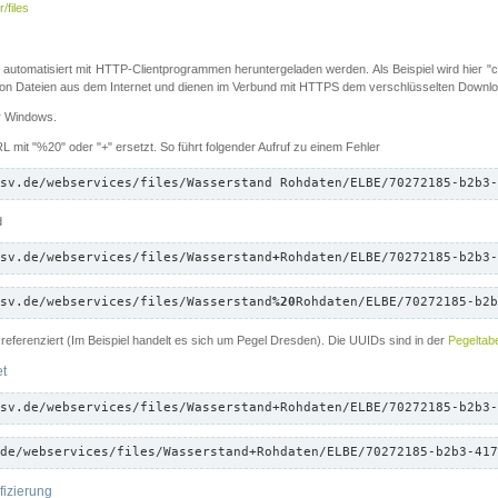
/files
 automatisiert mit HTTP-Clientprogrammen heruntergeladen werden. Als Beispiel wird hier "cu
 Dateien aus dem Internet und dienen im Verbund mit HTTPS dem verschlüsselten Down
ür Windows.
 mit "%20" oder "+" ersetzt. So führt folgender Aufruf zu einem Fehler
sv.de/webservices/files/Wasserstand Rohdaten/ELBE/70272185-b2b3-
d
sv.de/webservices/files/Wasserstand
+
Rohdaten/ELBE/70272185-b2b3-
sv.de/webservices/files/Wasserstand
%20
Rohdaten/ELBE/70272185-b2b
referenziert (Im Beispiel handelt es sich um Pegel Dresden). Die UUIDs sind in der
Pegeltabe
et
sv.de/webservices/files/Wasserstand+Rohdaten/ELBE/70272185-b2b3-
de/webservices/files/Wasserstand+Rohdaten/ELBE/70272185-b2b3-417
fizierung