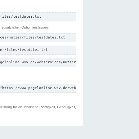
files/testdatei.txt
er zusätzlichen Option auslassen.
ces/nutzer/files/testdatei.txt
er/files/testdatei.txt
gelonline.wsv.de/webservices/nutzer/files/testdatei.txt"
"https://www.pegelonline.wsv.de/webservices/nutzer/files"
tung für die inhaltliche Richtigkeit, Genauigkeit,