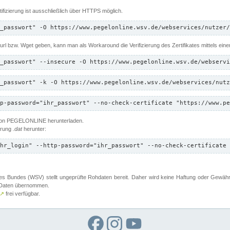
ifizierung ist ausschließlich über HTTPS möglich.
_passwort" -O https://www.pegelonline.wsv.de/webservices/nutzer/
 Curl bzw. Wget geben, kann man als Workaround die Verifizierung des Zertifikates mittels ein
_passwort" --insecure -O https://www.pegelonline.wsv.de/webservi
_passwort" -k -O https://www.pegelonline.wsv.de/webservices/nutz
p-password="ihr_passwort" --no-check-certificate "https://www.pe
 von PEGELONLINE herunterladen.
terung
.dat
herunter:
hr_login" --http-password="ihr_passwort" --no-check-certificate 
 Bundes (WSV) stellt ungeprüfte Rohdaten bereit. Daher wird keine Haftung oder Gewährleis
er Daten übernommen.
↗
frei verfügbar.