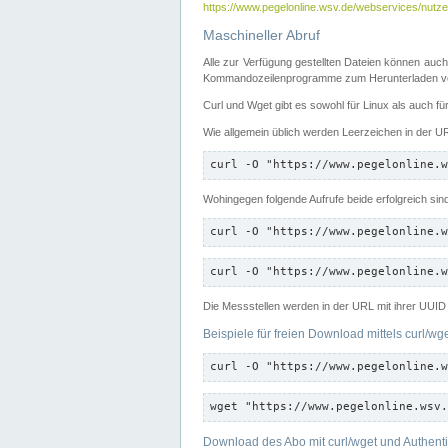
https://www.pegelonline.wsv.de/webservices/nutzer
Maschineller Abruf
Alle zur Verfügung gestellten Dateien können auch
Kommandozeilenprogramme zum Herunterladen von
Curl und Wget gibt es sowohl für Linux als auch f
Wie allgemein üblich werden Leerzeichen in der URL
curl -O "https://www.pegelonline.w
Wohingegen folgende Aufrufe beide erfolgreich sin
curl -O "https://www.pegelonline.w
curl -O "https://www.pegelonline.w
Die Messstellen werden in der URL mit ihrer UUID 
Beispiele für freien Download mittels curl/wg
curl -O "https://www.pegelonline.w
wget "https://www.pegelonline.wsv.
Download des Abo mit curl/wget und Authenti