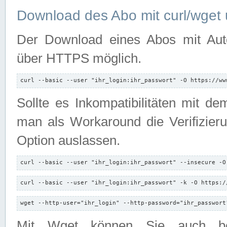
Download des Abo mit curl/wget 
Der Download eines Abos mit Autori
über HTTPS möglich.
curl --basic --user "ihr_login:ihr_passwort" -O https://ww
Sollte es Inkompatibilitäten mit d
man als Workaround die Verifizierun
Option auslassen.
curl --basic --user "ihr_login:ihr_passwort" --insecure -O
curl --basic --user "ihr_login:ihr_passwort" -k -O https:/
wget --http-user="ihr_login" --http-password="ihr_passwort
Mit Wget können Sie auch b