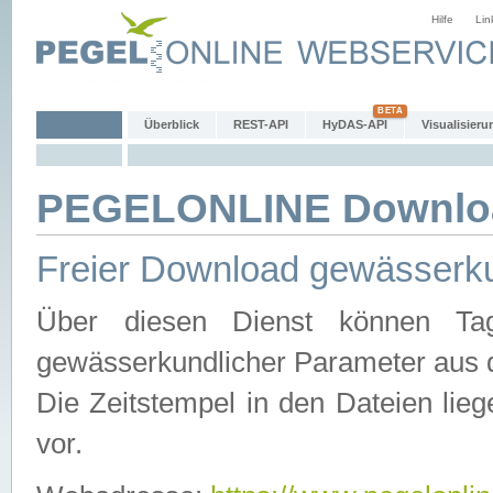
Hilfe
Lin
Überblick
REST-API
HyDAS-API
Visualisieru
PEGELONLINE Downlo
Freier Download gewässerku
Über diesen Dienst können Tag
gewässerkundlicher Parameter aus 
Die Zeitstempel in den Dateien lieg
vor.