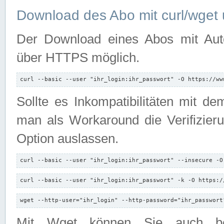
Download des Abo mit curl/wget 
Der Download eines Abos mit Autori
über HTTPS möglich.
curl --basic --user "ihr_login:ihr_passwort" -O https://ww
Sollte es Inkompatibilitäten mit d
man als Workaround die Verifizierun
Option auslassen.
curl --basic --user "ihr_login:ihr_passwort" --insecure -O
curl --basic --user "ihr_login:ihr_passwort" -k -O https:/
wget --http-user="ihr_login" --http-password="ihr_passwort
Mit Wget können Sie auch b