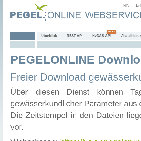
Hilfe
Lin
Überblick
REST-API
HyDAS-API
Visualisieru
PEGELONLINE Downlo
Freier Download gewässerku
Über diesen Dienst können Tag
gewässerkundlicher Parameter aus 
Die Zeitstempel in den Dateien lieg
vor.