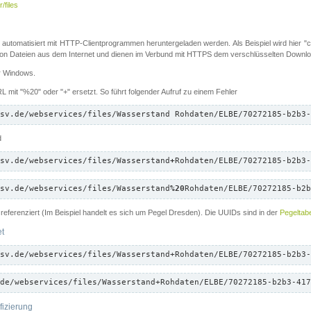
/files
 automatisiert mit HTTP-Clientprogrammen heruntergeladen werden. Als Beispiel wird hier "cu
 Dateien aus dem Internet und dienen im Verbund mit HTTPS dem verschlüsselten Down
ür Windows.
 mit "%20" oder "+" ersetzt. So führt folgender Aufruf zu einem Fehler
sv.de/webservices/files/Wasserstand Rohdaten/ELBE/70272185-b2b3-
d
sv.de/webservices/files/Wasserstand
+
Rohdaten/ELBE/70272185-b2b3-
sv.de/webservices/files/Wasserstand
%20
Rohdaten/ELBE/70272185-b2b
referenziert (Im Beispiel handelt es sich um Pegel Dresden). Die UUIDs sind in der
Pegeltabe
et
sv.de/webservices/files/Wasserstand+Rohdaten/ELBE/70272185-b2b3-
de/webservices/files/Wasserstand+Rohdaten/ELBE/70272185-b2b3-417
fizierung