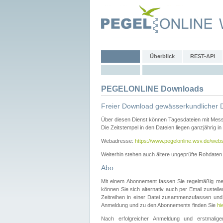
Überblick
REST-API
PEGELONLINE Downloads
Freier Download gewässerkundlicher 
Über diesen Dienst können Tagesdateien mit Mes
Die Zeitstempel in den Dateien liegen ganzjährig in
Webadresse:
https://www.pegelonline.wsv.de/webs
Weiterhin stehen auch ältere ungeprüfte Rohdate
Abo
Mit einem Abonnement fassen Sie regelmäßig meh
können Sie sich alternativ auch per Email zustel
Zeitreihen in einer Datei zusammenzufassen und 
Anmeldung und zu den Abonnements finden Sie
hi
Nach erfolgreicher Anmeldung und erstmal