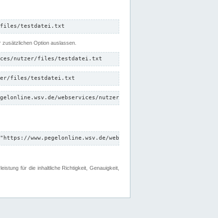
files/testdatei.txt
er zusätzlichen Option auslassen.
ces/nutzer/files/testdatei.txt
er/files/testdatei.txt
gelonline.wsv.de/webservices/nutzer/files/testdatei.txt"
"https://www.pegelonline.wsv.de/webservices/nutzer/files"
tung für die inhaltliche Richtigkeit, Genauigkeit,