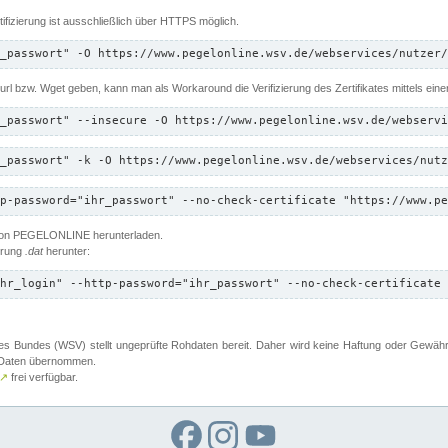
ifizierung ist ausschließlich über HTTPS möglich.
_passwort" -O https://www.pegelonline.wsv.de/webservices/nutzer/
 Curl bzw. Wget geben, kann man als Workaround die Verifizierung des Zertifikates mittels ein
_passwort" --insecure -O https://www.pegelonline.wsv.de/webservi
_passwort" -k -O https://www.pegelonline.wsv.de/webservices/nutz
p-password="ihr_passwort" --no-check-certificate "https://www.pe
 von PEGELONLINE herunterladen.
terung
.dat
herunter:
hr_login" --http-password="ihr_passwort" --no-check-certificate 
 Bundes (WSV) stellt ungeprüfte Rohdaten bereit. Daher wird keine Haftung oder Gewährleis
er Daten übernommen.
↗
frei verfügbar.