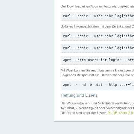
Der Download eines Abos mit Autorisierung/Authent
curl --basic --user "ihr_login:ihr
Sollte es Inkompatibilitäten mit dem Zertifikat und
curl --basic --user "ihr_login:ihr
curl --basic --user "ihr_login:ihr
wget --http-user="ihr_login" --htt
Mit Wget können Sie auch bestimmte Dateitypen
Folgendes Beispiel lädt alle Dateien mit der Erwei
wget -r -nd -A .dat --http-user="i
Haftung und Lizenz
Die Wasserstraßen- und Schifffahrtsverwaltung des
Aktualität, Zuverlässigkeit oder Vollständigkeit d
Die Daten sind unter der Lizenz
DL-DE->Zero-2.0