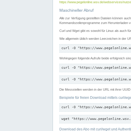
https://www.pegelonline.wsv.de/webservices/nutzer
Maschineller Abruf
Alle zur Verfügung gestellten Dateien können auch
Kommandozeilenprogramme zum Herunterladen von
Curl und Wget gibt es sowohl für Linux als auch f
Wie allgemein üblich werden Leerzeichen in der URL
curl -O "https://www.pegelonline.w
Wohingegen folgende Aufrufe beide erfolgreich sin
curl -O "https://www.pegelonline.w
curl -O "https://www.pegelonline.w
Die Messstellen werden in der URL mit ihrer UUID 
Beispiele für freien Download mittels curl/wg
curl -O "https://www.pegelonline.w
wget "https://www.pegelonline.wsv.
Download des Abo mit curl/wget und Authenti