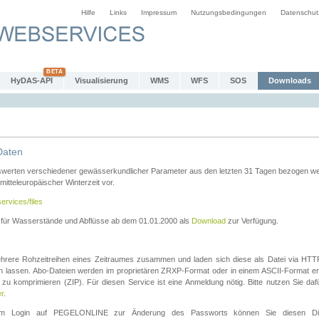
Hilfe
Links
Impressum
Nutzungsbedingungen
Datenschut
HyDAS-API
Visualisierung
WMS
WFS
SOS
Downloads
Daten
swerten verschiedener gewässerkundlicher Parameter aus den letzten 31 Tagen bezogen w
 mitteleuropäischer Winterzeit vor.
ervices/files
n für Wasserstände und Abflüsse ab dem 01.01.2000 als
Download
zur Verfügung.
rere Rohzeitreihen eines Zeitraumes zusammen und laden sich diese als Datei via HTTPS
len lassen. Abo-Dateien werden im proprietären ZRXP-Format oder in einem ASCII-Format ers
zu komprimieren (ZIP). Für diesen Service ist eine Anmeldung nötig. Bitte nutzen Sie d
er
.
igem Login auf PEGELONLINE zur Änderung des Passworts können Sie diesen Die