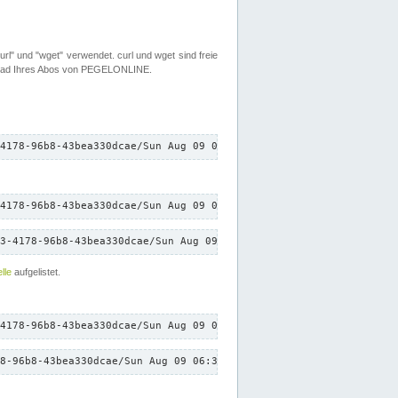
rl" und "wget" verwendet. curl und wget sind freie
load Ihres Abos von PEGELONLINE.
4178-96b8-43bea330dcae/Sun Aug 09 06:34:26 CEST 2026/down.txt"
4178-96b8-43bea330dcae/Sun Aug 09 06:34:26 CEST 2026/down.txt"
3-4178-96b8-43bea330dcae/Sun Aug 09 06:34:26 CEST 2026/down.txt"
lle
aufgelistet.
4178-96b8-43bea330dcae/Sun Aug 09 06:34:26 CEST 2026/down.txt"
8-96b8-43bea330dcae/Sun Aug 09 06:34:26 CEST 2026/down.txt"