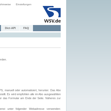
zhinweise
Einstellungen
Dict-API
FAQ
erden.
, manuell oder automatisiert, herunter. Das Abo
tellt. Es wird empfohlen alle im Abo ausgewählten
afür das Formular am Ende der Seite. Näheres zur
nst unter folgender Webadresse verwenden: