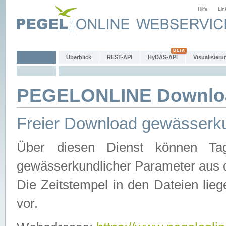
Hilfe
Lin
Überblick
REST-API
HyDAS-API
Visualisieru
PEGELONLINE Downlo
Freier Download gewässerku
Über diesen Dienst können Tag
gewässerkundlicher Parameter aus 
Die Zeitstempel in den Dateien lieg
vor.