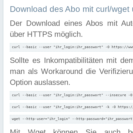
Download des Abo mit curl/wget 
Der Download eines Abos mit Autori
über HTTPS möglich.
curl --basic --user "ihr_login:ihr_passwort" -O https://ww
Sollte es Inkompatibilitäten mit d
man als Workaround die Verifizierun
Option auslassen.
curl --basic --user "ihr_login:ihr_passwort" --insecure -O
curl --basic --user "ihr_login:ihr_passwort" -k -O https:/
wget --http-user="ihr_login" --http-password="ihr_passwort
Mit Wget können Sie auch b