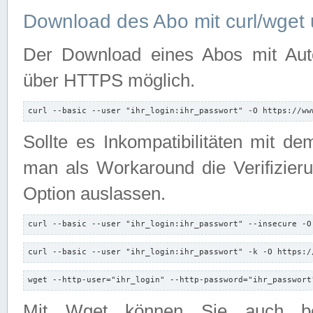
Download des Abo mit curl/wget 
Der Download eines Abos mit Autori
über HTTPS möglich.
curl --basic --user "ihr_login:ihr_passwort" -O https://ww
Sollte es Inkompatibilitäten mit d
man als Workaround die Verifizierun
Option auslassen.
curl --basic --user "ihr_login:ihr_passwort" --insecure -O
curl --basic --user "ihr_login:ihr_passwort" -k -O https:/
wget --http-user="ihr_login" --http-password="ihr_passwort
Mit Wget können Sie auch b