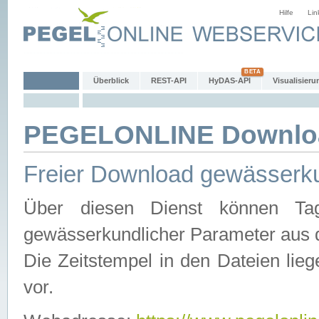
Hilfe
Lin
Überblick
REST-API
HyDAS-API
Visualisieru
PEGELONLINE Downlo
Freier Download gewässerku
Über diesen Dienst können Tag
gewässerkundlicher Parameter aus 
Die Zeitstempel in den Dateien lieg
vor.