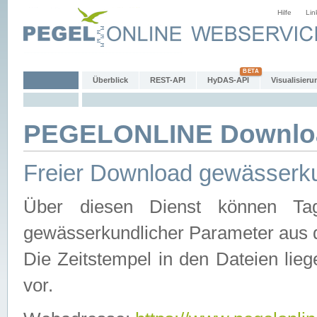
Hilfe
Lin
Überblick
REST-API
HyDAS-API
Visualisieru
PEGELONLINE Downlo
Freier Download gewässerku
Über diesen Dienst können Tag
gewässerkundlicher Parameter aus 
Die Zeitstempel in den Dateien lieg
vor.