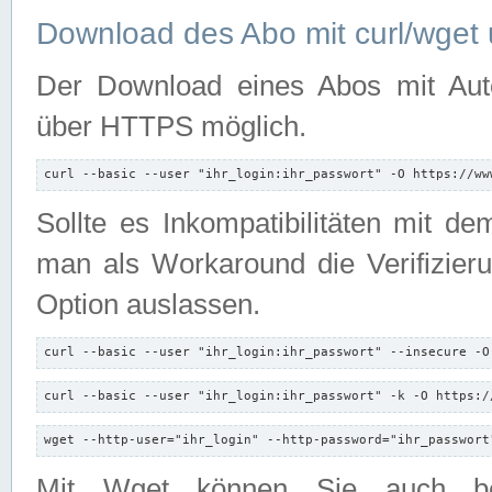
Download des Abo mit curl/wget 
Der Download eines Abos mit Autori
über HTTPS möglich.
curl --basic --user "ihr_login:ihr_passwort" -O https://ww
Sollte es Inkompatibilitäten mit d
man als Workaround die Verifizierun
Option auslassen.
curl --basic --user "ihr_login:ihr_passwort" --insecure -O
curl --basic --user "ihr_login:ihr_passwort" -k -O https:/
wget --http-user="ihr_login" --http-password="ihr_passwort
Mit Wget können Sie auch b