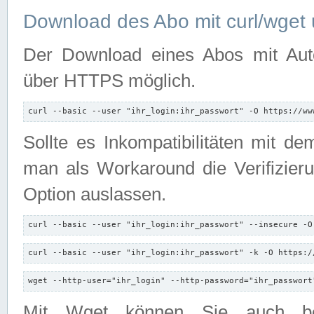
Download des Abo mit curl/wget 
Der Download eines Abos mit Autori
über HTTPS möglich.
curl --basic --user "ihr_login:ihr_passwort" -O https://ww
Sollte es Inkompatibilitäten mit d
man als Workaround die Verifizierun
Option auslassen.
curl --basic --user "ihr_login:ihr_passwort" --insecure -O
curl --basic --user "ihr_login:ihr_passwort" -k -O https:/
wget --http-user="ihr_login" --http-password="ihr_passwort
Mit Wget können Sie auch b