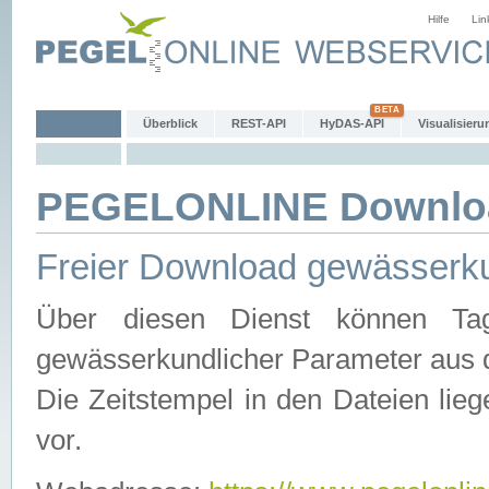
Hilfe
Lin
Überblick
REST-API
HyDAS-API
Visualisieru
PEGELONLINE Downlo
Freier Download gewässerku
Über diesen Dienst können Tag
gewässerkundlicher Parameter aus 
Die Zeitstempel in den Dateien lieg
vor.