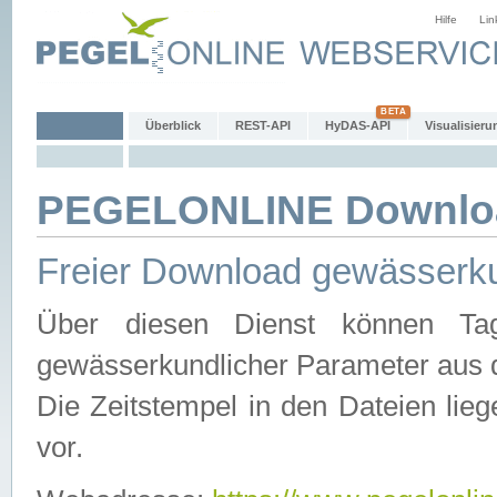
Hilfe
Lin
Überblick
REST-API
HyDAS-API
Visualisieru
PEGELONLINE Downlo
Freier Download gewässerku
Über diesen Dienst können Tag
gewässerkundlicher Parameter aus 
Die Zeitstempel in den Dateien lieg
vor.