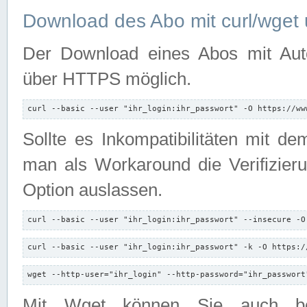
Download des Abo mit curl/wget 
Der Download eines Abos mit Autori
über HTTPS möglich.
curl --basic --user "ihr_login:ihr_passwort" -O https://ww
Sollte es Inkompatibilitäten mit d
man als Workaround die Verifizierun
Option auslassen.
curl --basic --user "ihr_login:ihr_passwort" --insecure -O
curl --basic --user "ihr_login:ihr_passwort" -k -O https:/
wget --http-user="ihr_login" --http-password="ihr_passwort
Mit Wget können Sie auch b