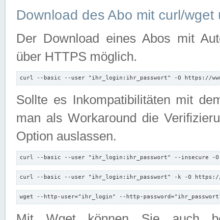
Download des Abo mit curl/wget 
Der Download eines Abos mit Autori
über HTTPS möglich.
curl --basic --user "ihr_login:ihr_passwort" -O https://ww
Sollte es Inkompatibilitäten mit d
man als Workaround die Verifizierun
Option auslassen.
curl --basic --user "ihr_login:ihr_passwort" --insecure -O
curl --basic --user "ihr_login:ihr_passwort" -k -O https:/
wget --http-user="ihr_login" --http-password="ihr_passwort
Mit Wget können Sie auch b