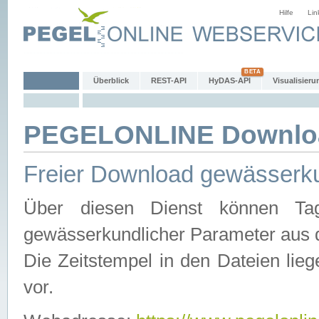
Hilfe
Lin
Überblick
REST-API
HyDAS-API
Visualisieru
PEGELONLINE Downlo
Freier Download gewässerku
Über diesen Dienst können Tag
gewässerkundlicher Parameter aus 
Die Zeitstempel in den Dateien lieg
vor.