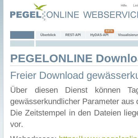
Hilfe
Lin
Überblick
REST-API
HyDAS-API
Visualisieru
PEGELONLINE Downlo
Freier Download gewässerku
Über diesen Dienst können Tag
gewässerkundlicher Parameter aus 
Die Zeitstempel in den Dateien lieg
vor.