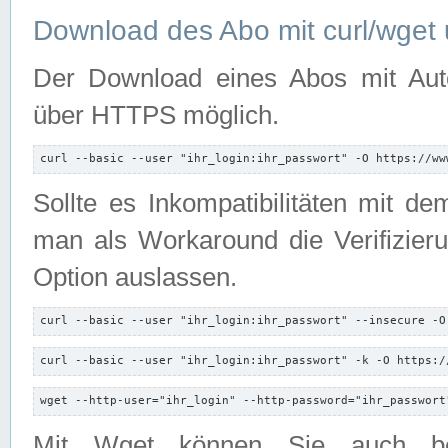
Download des Abo mit curl/wget 
Der Download eines Abos mit Autori
über HTTPS möglich.
curl --basic --user "ihr_login:ihr_passwort" -O https://ww
Sollte es Inkompatibilitäten mit d
man als Workaround die Verifizierun
Option auslassen.
curl --basic --user "ihr_login:ihr_passwort" --insecure -O
curl --basic --user "ihr_login:ihr_passwort" -k -O https:/
wget --http-user="ihr_login" --http-password="ihr_passwort
Mit Wget können Sie auch b