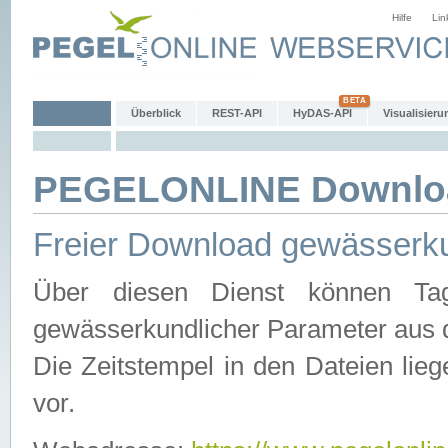
Hilfe
Lin
Überblick
REST-API
HyDAS-API
Visualisieru
PEGELONLINE Downlo
Freier Download gewässerku
Über diesen Dienst können Tag
gewässerkundlicher Parameter aus 
Die Zeitstempel in den Dateien lieg
vor.