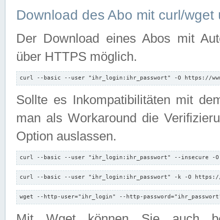
Download des Abo mit curl/wget 
Der Download eines Abos mit Autori
über HTTPS möglich.
curl --basic --user "ihr_login:ihr_passwort" -O https://ww
Sollte es Inkompatibilitäten mit d
man als Workaround die Verifizierun
Option auslassen.
curl --basic --user "ihr_login:ihr_passwort" --insecure -O
curl --basic --user "ihr_login:ihr_passwort" -k -O https:/
wget --http-user="ihr_login" --http-password="ihr_passwort
Mit Wget können Sie auch b