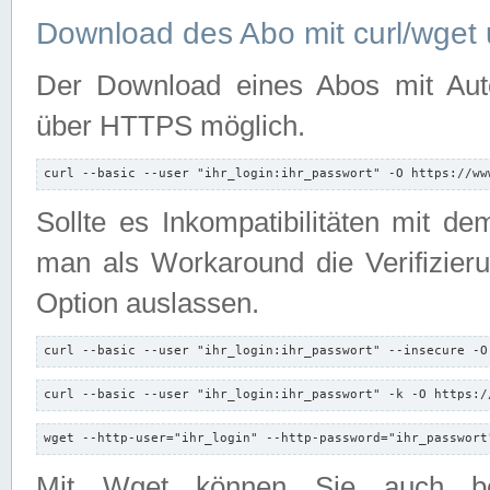
Download des Abo mit curl/wget 
Der Download eines Abos mit Autori
über HTTPS möglich.
curl --basic --user "ihr_login:ihr_passwort" -O https://ww
Sollte es Inkompatibilitäten mit d
man als Workaround die Verifizierun
Option auslassen.
curl --basic --user "ihr_login:ihr_passwort" --insecure -O
curl --basic --user "ihr_login:ihr_passwort" -k -O https:/
wget --http-user="ihr_login" --http-password="ihr_passwort
Mit Wget können Sie auch b