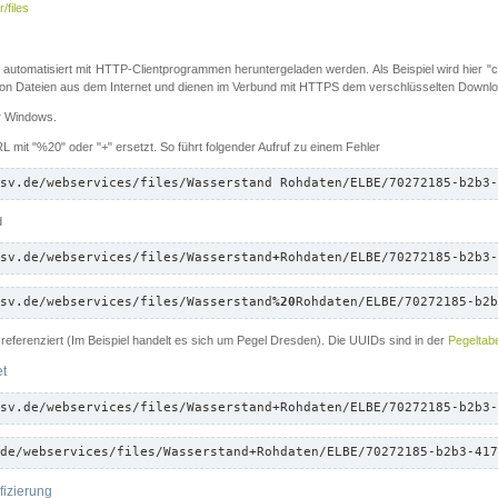
/files
 automatisiert mit HTTP-Clientprogrammen heruntergeladen werden. Als Beispiel wird hier "cu
 Dateien aus dem Internet und dienen im Verbund mit HTTPS dem verschlüsselten Down
ür Windows.
 mit "%20" oder "+" ersetzt. So führt folgender Aufruf zu einem Fehler
sv.de/webservices/files/Wasserstand Rohdaten/ELBE/70272185-b2b3-
d
sv.de/webservices/files/Wasserstand
+
Rohdaten/ELBE/70272185-b2b3-
sv.de/webservices/files/Wasserstand
%20
Rohdaten/ELBE/70272185-b2b
referenziert (Im Beispiel handelt es sich um Pegel Dresden). Die UUIDs sind in der
Pegeltabe
et
sv.de/webservices/files/Wasserstand+Rohdaten/ELBE/70272185-b2b3-
de/webservices/files/Wasserstand+Rohdaten/ELBE/70272185-b2b3-417
fizierung