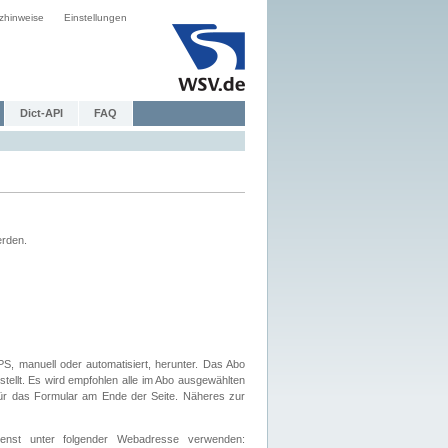
zhinweise
Einstellungen
Dict-API
FAQ
erden.
, manuell oder automatisiert, herunter. Das Abo
tellt. Es wird empfohlen alle im Abo ausgewählten
afür das Formular am Ende der Seite. Näheres zur
nst unter folgender Webadresse verwenden: