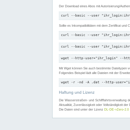
Der Download eines Abos mit Autorisierung/Authent
curl --basic --user "ihr_login:ihr
Sollte es Inkompatibilitäten mit dem Zertifikat und
curl --basic --user "ihr_login:ihr
curl --basic --user "ihr_login:ihr
wget --http-user="ihr_login" --htt
Mit Wget können Sie auch bestimmte Dateitypen
Folgendes Beispiel lädt alle Dateien mit der Erwei
wget -r -nd -A .dat --http-user="i
Haftung und Lizenz
Die Wasserstraßen- und Schifffahrtsverwaltung des
Aktualität, Zuverlässigkeit oder Vollständigkeit d
Die Daten sind unter der Lizenz
DL-DE->Zero-2.0