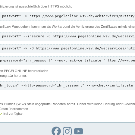
ifizierung ist ausschließlich über HTTPS möglich.
_passwort" -O https://www.pegelonline.wsv.de/webservices/nutzer/
 Curl bzw. Wget geben, kann man als Workaround die Verifizierung des Zertifikates mittels ein
_passwort" --insecure -O https://www.pegelonline.wsv.de/webservi
_passwort" -k -O https://www.pegelonline.wsv.de/webservices/nutz
p-password="ihr_passwort" --no-check-certificate "https://www.pe
 von PEGELONLINE herunterladen.
terung
.dat
herunter:
hr_login" --http-password="ihr_passwort" --no-check-certificate 
 Bundes (WSV) stellt ungeprüfte Rohdaten bereit. Daher wird keine Haftung oder Gewährleis
er Daten übernommen.
↗
frei verfügbar.