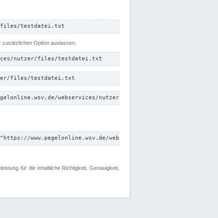
files/testdatei.txt
er zusätzlichen Option auslassen.
ces/nutzer/files/testdatei.txt
er/files/testdatei.txt
gelonline.wsv.de/webservices/nutzer/files/testdatei.txt"
"https://www.pegelonline.wsv.de/webservices/nutzer/files"
tung für die inhaltliche Richtigkeit, Genauigkeit,