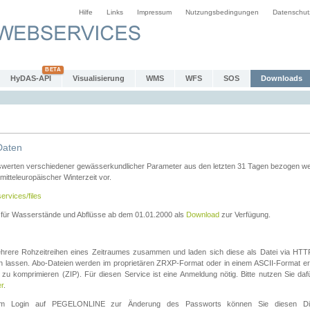
Hilfe
Links
Impressum
Nutzungsbedingungen
Datenschut
HyDAS-API
Visualisierung
WMS
WFS
SOS
Downloads
Daten
swerten verschiedener gewässerkundlicher Parameter aus den letzten 31 Tagen bezogen w
 mitteleuropäischer Winterzeit vor.
ervices/files
n für Wasserstände und Abflüsse ab dem 01.01.2000 als
Download
zur Verfügung.
rere Rohzeitreihen eines Zeitraumes zusammen und laden sich diese als Datei via HTTPS
len lassen. Abo-Dateien werden im proprietären ZRXP-Format oder in einem ASCII-Format ers
zu komprimieren (ZIP). Für diesen Service ist eine Anmeldung nötig. Bitte nutzen Sie d
er
.
igem Login auf PEGELONLINE zur Änderung des Passworts können Sie diesen Die