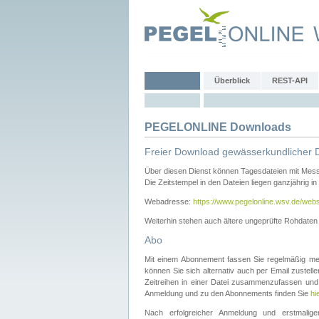
Überblick
REST-API
PEGELONLINE Downloads
Freier Download gewässerkundlicher 
Über diesen Dienst können Tagesdateien mit Mes
Die Zeitstempel in den Dateien liegen ganzjährig in
Webadresse:
https://www.pegelonline.wsv.de/webs
Weiterhin stehen auch ältere ungeprüfte Rohdate
Abo
Mit einem Abonnement fassen Sie regelmäßig meh
können Sie sich alternativ auch per Email zustel
Zeitreihen in einer Datei zusammenzufassen und 
Anmeldung und zu den Abonnements finden Sie
hi
Nach erfolgreicher Anmeldung und erstmal