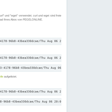
rl" und "wget" verwendet. curl und wget sind freie
load Ihres Abos von PEGELONLINE.
4178-96b8-43bea330dcae/Thu Aug 06 20:01:23 CEST 2026/down.txt"
4178-96b8-43bea330dcae/Thu Aug 06 20:01:23 CEST 2026/down.txt"
3-4178-96b8-43bea330dcae/Thu Aug 06 20:01:23 CEST 2026/down.txt"
lle
aufgelistet.
4178-96b8-43bea330dcae/Thu Aug 06 20:01:23 CEST 2026/down.txt"
8-96b8-43bea330dcae/Thu Aug 06 20:01:23 CEST 2026/down.txt"