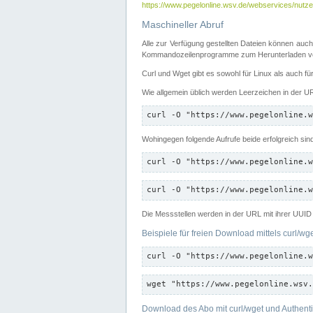
https://www.pegelonline.wsv.de/webservices/nutzer
Maschineller Abruf
Alle zur Verfügung gestellten Dateien können auch
Kommandozeilenprogramme zum Herunterladen von
Curl und Wget gibt es sowohl für Linux als auch f
Wie allgemein üblich werden Leerzeichen in der URL
curl -O "https://www.pegelonline.w
Wohingegen folgende Aufrufe beide erfolgreich sin
curl -O "https://www.pegelonline.w
curl -O "https://www.pegelonline.w
Die Messstellen werden in der URL mit ihrer UUID 
Beispiele für freien Download mittels curl/wg
curl -O "https://www.pegelonline.w
wget "https://www.pegelonline.wsv.
Download des Abo mit curl/wget und Authenti