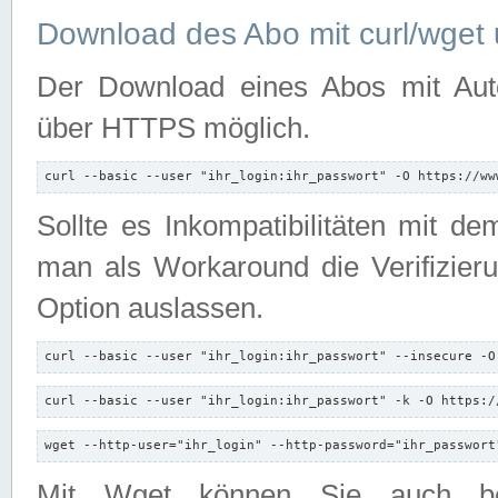
Download des Abo mit curl/wget 
Der Download eines Abos mit Autori
über HTTPS möglich.
curl --basic --user "ihr_login:ihr_passwort" -O https://ww
Sollte es Inkompatibilitäten mit d
man als Workaround die Verifizierun
Option auslassen.
curl --basic --user "ihr_login:ihr_passwort" --insecure -O
curl --basic --user "ihr_login:ihr_passwort" -k -O https:/
wget --http-user="ihr_login" --http-password="ihr_passwort
Mit Wget können Sie auch b