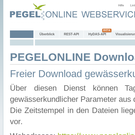
Hilfe
Lin
Überblick
REST-API
HyDAS-API
Visualisieru
PEGELONLINE Downlo
Freier Download gewässerku
Über diesen Dienst können Tag
gewässerkundlicher Parameter aus 
Die Zeitstempel in den Dateien lieg
vor.