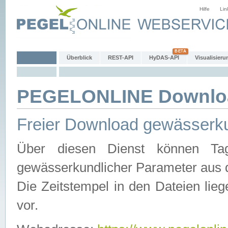
Hilfe
Lin
Überblick
REST-API
HyDAS-API
Visualisieru
PEGELONLINE Downlo
Freier Download gewässerku
Über diesen Dienst können Tag
gewässerkundlicher Parameter aus 
Die Zeitstempel in den Dateien lieg
vor.