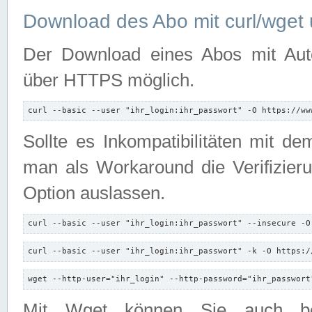
Download des Abo mit curl/wget 
Der Download eines Abos mit Autori
über HTTPS möglich.
curl --basic --user "ihr_login:ihr_passwort" -O https://ww
Sollte es Inkompatibilitäten mit d
man als Workaround die Verifizierun
Option auslassen.
curl --basic --user "ihr_login:ihr_passwort" --insecure -O
curl --basic --user "ihr_login:ihr_passwort" -k -O https:/
wget --http-user="ihr_login" --http-password="ihr_passwort
Mit Wget können Sie auch b