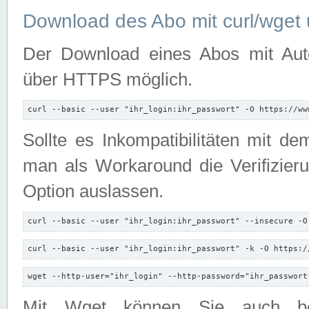
Download des Abo mit curl/wget 
Der Download eines Abos mit Autori
über HTTPS möglich.
curl --basic --user "ihr_login:ihr_passwort" -O https://ww
Sollte es Inkompatibilitäten mit d
man als Workaround die Verifizierun
Option auslassen.
curl --basic --user "ihr_login:ihr_passwort" --insecure -O
curl --basic --user "ihr_login:ihr_passwort" -k -O https:/
wget --http-user="ihr_login" --http-password="ihr_passwort
Mit Wget können Sie auch b