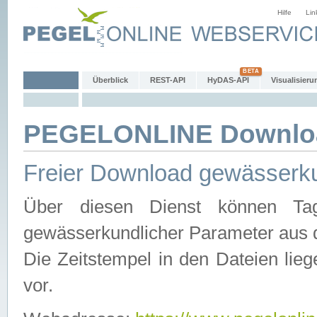
Hilfe
Lin
Überblick
REST-API
HyDAS-API
Visualisieru
PEGELONLINE Downlo
Freier Download gewässerku
Über diesen Dienst können Tag
gewässerkundlicher Parameter aus 
Die Zeitstempel in den Dateien lieg
vor.