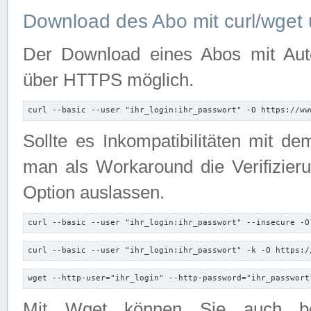
Download des Abo mit curl/wget 
Der Download eines Abos mit Autori
über HTTPS möglich.
curl --basic --user "ihr_login:ihr_passwort" -O https://ww
Sollte es Inkompatibilitäten mit d
man als Workaround die Verifizierun
Option auslassen.
curl --basic --user "ihr_login:ihr_passwort" --insecure -O
curl --basic --user "ihr_login:ihr_passwort" -k -O https:/
wget --http-user="ihr_login" --http-password="ihr_passwort
Mit Wget können Sie auch b