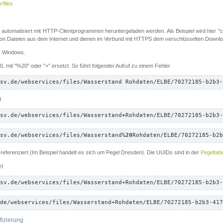
/files
 automatisiert mit HTTP-Clientprogrammen heruntergeladen werden. Als Beispiel wird hier "cu
 Dateien aus dem Internet und dienen im Verbund mit HTTPS dem verschlüsselten Down
ür Windows.
 mit "%20" oder "+" ersetzt. So führt folgender Aufruf zu einem Fehler
sv.de/webservices/files/Wasserstand Rohdaten/ELBE/70272185-b2b3-
d
sv.de/webservices/files/Wasserstand
+
Rohdaten/ELBE/70272185-b2b3-
sv.de/webservices/files/Wasserstand
%20
Rohdaten/ELBE/70272185-b2b
referenziert (Im Beispiel handelt es sich um Pegel Dresden). Die UUIDs sind in der
Pegeltabe
et
sv.de/webservices/files/Wasserstand+Rohdaten/ELBE/70272185-b2b3-
de/webservices/files/Wasserstand+Rohdaten/ELBE/70272185-b2b3-417
fizierung