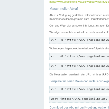
https://www.pegelonline.wsv.de/webservices/nutzer
Maschineller Abruf
Alle zur Verfügung gestellten Dateien können auch
Kommandozeilenprogramme zum Herunterladen von
Curl und Wget gibt es sowohl für Linux als auch f
Wie allgemein üblich werden Leerzeichen in der URL
curl -O "https://www.pegelonline.w
Wohingegen folgende Aufrufe beide erfolgreich sin
curl -O "https://www.pegelonline.w
curl -O "https://www.pegelonline.w
Die Messstellen werden in der URL mit ihrer UUID 
Beispiele für freien Download mittels curl/wg
curl -O "https://www.pegelonline.w
wget "https://www.pegelonline.wsv.
Download des Abo mit curl/wget und Authenti