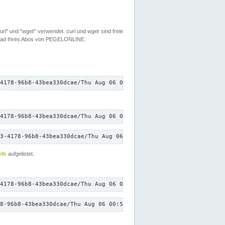
rl" und "wget" verwendet. curl und wget sind freie
load Ihres Abos von PEGELONLINE.
4178-96b8-43bea330dcae/Thu Aug 06 00:56:55 CEST 2026/down.txt"
4178-96b8-43bea330dcae/Thu Aug 06 00:56:55 CEST 2026/down.txt"
3-4178-96b8-43bea330dcae/Thu Aug 06 00:56:55 CEST 2026/down.txt"
lle
aufgelistet.
4178-96b8-43bea330dcae/Thu Aug 06 00:56:55 CEST 2026/down.txt"
8-96b8-43bea330dcae/Thu Aug 06 00:56:55 CEST 2026/down.txt"