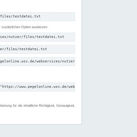
files/testdatei.txt
er zusätzlichen Option auslassen.
ces/nutzer/files/testdatei.txt
er/files/testdatei.txt
gelonline.wsv.de/webservices/nutzer/files/testdatei.txt"
"https://www.pegelonline.wsv.de/webservices/nutzer/files"
tung für die inhaltliche Richtigkeit, Genauigkeit,