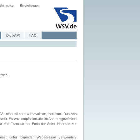
zhinweise
Einstellungen
Dict-API
FAQ
erden.
, manuell oder automatisiert, herunter. Das Abo
tellt. Es wird empfohlen alle im Abo ausgewählten
afür das Formular am Ende der Seite. Näheres zur
nst unter folgender Webadresse verwenden: