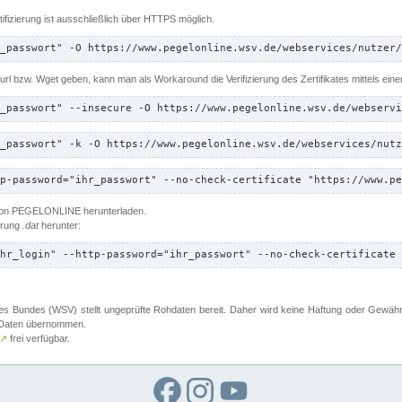
ifizierung ist ausschließlich über HTTPS möglich.
_passwort" -O https://www.pegelonline.wsv.de/webservices/nutzer/
 Curl bzw. Wget geben, kann man als Workaround die Verifizierung des Zertifikates mittels ein
_passwort" --insecure -O https://www.pegelonline.wsv.de/webservi
_passwort" -k -O https://www.pegelonline.wsv.de/webservices/nutz
p-password="ihr_passwort" --no-check-certificate "https://www.pe
 von PEGELONLINE herunterladen.
terung
.dat
herunter:
hr_login" --http-password="ihr_passwort" --no-check-certificate 
 Bundes (WSV) stellt ungeprüfte Rohdaten bereit. Daher wird keine Haftung oder Gewährleis
er Daten übernommen.
↗
frei verfügbar.