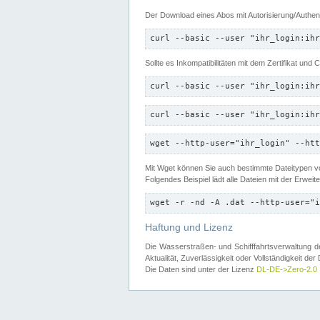
Der Download eines Abos mit Autorisierung/Authent
curl --basic --user "ihr_login:ihr
Sollte es Inkompatibilitäten mit dem Zertifikat und
curl --basic --user "ihr_login:ihr
curl --basic --user "ihr_login:ihr
wget --http-user="ihr_login" --htt
Mit Wget können Sie auch bestimmte Dateitypen
Folgendes Beispiel lädt alle Dateien mit der Erwei
wget -r -nd -A .dat --http-user="i
Haftung und Lizenz
Die Wasserstraßen- und Schifffahrtsverwaltung des
Aktualität, Zuverlässigkeit oder Vollständigkeit d
Die Daten sind unter der Lizenz
DL-DE->Zero-2.0