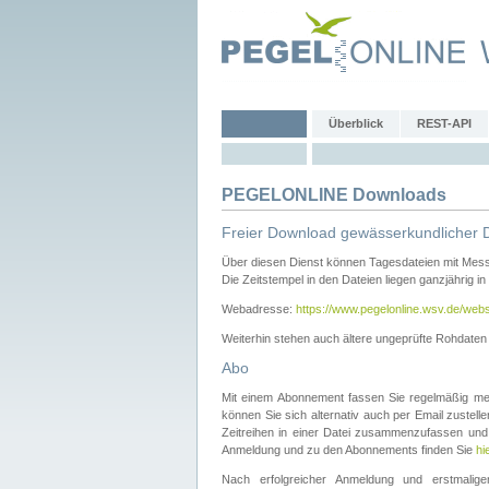
Überblick
REST-API
PEGELONLINE Downloads
Freier Download gewässerkundlicher 
Über diesen Dienst können Tagesdateien mit Mes
Die Zeitstempel in den Dateien liegen ganzjährig in
Webadresse:
https://www.pegelonline.wsv.de/webs
Weiterhin stehen auch ältere ungeprüfte Rohdate
Abo
Mit einem Abonnement fassen Sie regelmäßig meh
können Sie sich alternativ auch per Email zustel
Zeitreihen in einer Datei zusammenzufassen und 
Anmeldung und zu den Abonnements finden Sie
hi
Nach erfolgreicher Anmeldung und erstmal