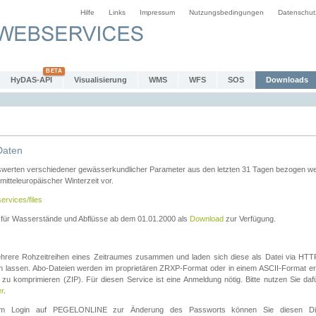
Hilfe
Links
Impressum
Nutzungsbedingungen
Datenschut
HyDAS-API
Visualisierung
WMS
WFS
SOS
Downloads
Daten
swerten verschiedener gewässerkundlicher Parameter aus den letzten 31 Tagen bezogen w
 mitteleuropäischer Winterzeit vor.
ervices/files
n für Wasserstände und Abflüsse ab dem 01.01.2000 als
Download
zur Verfügung.
rere Rohzeitreihen eines Zeitraumes zusammen und laden sich diese als Datei via HTTPS
len lassen. Abo-Dateien werden im proprietären ZRXP-Format oder in einem ASCII-Format ers
zu komprimieren (ZIP). Für diesen Service ist eine Anmeldung nötig. Bitte nutzen Sie d
er
.
igem Login auf PEGELONLINE zur Änderung des Passworts können Sie diesen Die