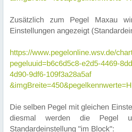
Zusätzlich zum Pegel Maxau wi
Einstellungen angezeigt (Standardein
https://www.pegelonline.wsv.de/char
pegeluuid=b6c6d5c8-e2d5-4469-8d
4d90-9df6-109f3a28a5af
&imgBreite=450&pegelkennwert
Die selben Pegel mit gleichen Einst
diesmal werden die Pegel unt
Standardeinstellung "im Block":