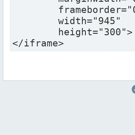
	frameborder="0"

	width="945"

	height="300">

</iframe>