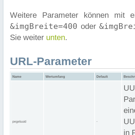
Weitere Parameter können mit e
&imgBreite=400
&imgBre
oder
Sie weiter
unten
.
URL-Parameter
Name
Wertumfang
Default
Beschr
UUI
Par
ein
UUI
pegeluuid
-
in 