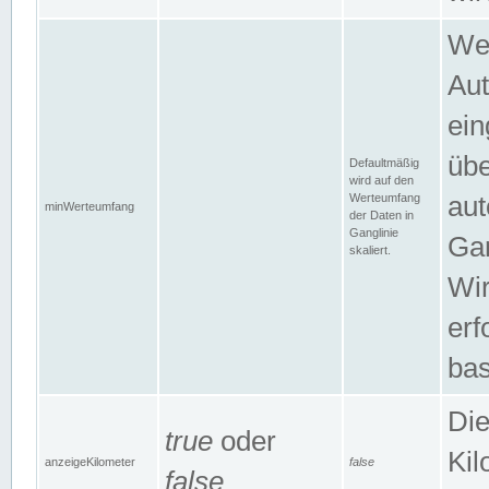
Wer
Aut
ein
übe
Defaultmäßig
wird auf den
Werteumfang
aut
minWerteumfang
der Daten in
Ganglinie
Gan
skaliert.
Wir
erf
bas
Die
true
oder
Kil
anzeigeKilometer
false
false