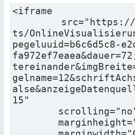
<iframe

	src="https://www.pegelonline.wsv.de/char
ts/OnlineVisualisieru
pegeluuid=b6c6d5c8-e2
fa972ef7eaea&dauer=72
tereinander&imgBreite
gelname=12&schriftAch
alse&anzeigeDatenquel
15"

	scrolling="no"

	marginheight="10"

	marginwidth="0"
