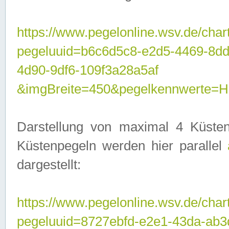
https://www.pegelonline.wsv.de/char
pegeluuid=b6c6d5c8-e2d5-4469-8d
4d90-9df6-109f3a28a5af
&imgBreite=450&pegelkennwerte
Darstellung von maximal 4 Küsten
Küstenpegeln werden hier parallel
dargestellt:
https://www.pegelonline.wsv.de/char
pegeluuid=8727ebfd-e2e1-43da-ab3