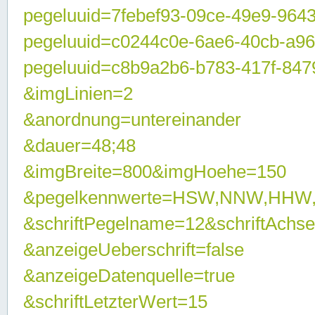
pegeluuid=7febef93-09ce-49e9-964
pegeluuid=c0244c0e-6ae6-40cb-a9
pegeluuid=c8b9a2b6-b783-417f-847
&imgLinien=2
&anordnung=untereinander
&dauer=48;48
&imgBreite=800&imgHoehe=150
&pegelkennwerte=HSW,NNW,HHW
&schriftPegelname=12&schriftAchs
&anzeigeUeberschrift=false
&anzeigeDatenquelle=true
&schriftLetzterWert=15