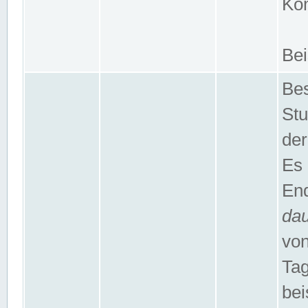
Kom
Bei
Bes
Stu
der
Es 
End
da
von
Tag
bei