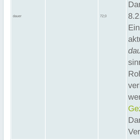
Dar
8.2
dauer
72;0
Ein
akt
da
sin
Roh
ver
wer
Gez
Dar
Ver