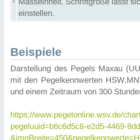
Masseinheit. Schriftgröße lässt s
8
einstellen.
Beispiele
Darstellung des Pegels Maxau (UU
mit den Pegelkennwerten HSW,MNW
und einem Zeitraum von 300 Stunde
https://www.pegelonline.wsv.de/char
pegeluuid=b6c6d5c8-e2d5-4469-8dd
&imgBreite=450&pegelkennwert