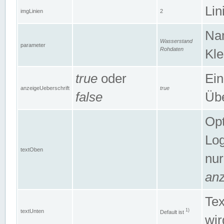
Lin
imgLinien
2
Na
Wasserstand
parameter
Rohdaten
Kle
true
oder
Ein
anzeigeUeberschrift
true
false
Übe
Opt
Log
textOben
nur
anz
Tex
1)
textUnten
Default ist
wir