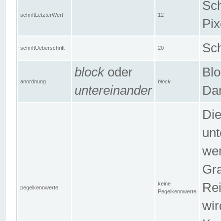
Sch
schriftLetzterWert
12
Pix
Sch
schriftUeberschrift
20
block
oder
Blo
anordnung
block
untereinander
Dar
Di
unt
wen
Gra
keine
Rei
pegelkennwerte
Pegelkennwerte
wir