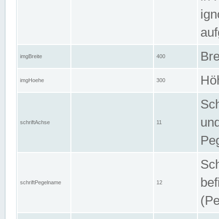
ign
auf
Bre
imgBreite
400
Höh
imgHoehe
300
Sch
und
schriftAchse
11
Pe
Sch
bef
schriftPegelname
12
(Pe