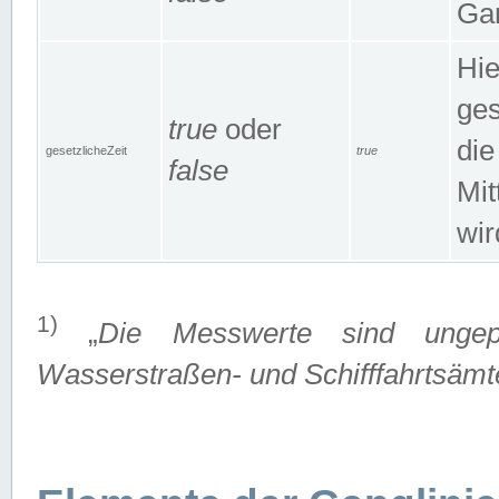
Gan
Hie
ges
true
oder
die
gesetzlicheZeit
true
false
Mit
wir
1)
„
Die Messwerte sind ungep
Wasserstraßen- und Schifffahrtsämte