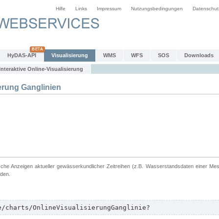
Hilfe
Links
Impressum
Nutzungsbedingungen
Datenschut
HyDAS-API
Visualisierung
WMS
WFS
SOS
Downloads
Interaktive Online-Visualisierung
erung Ganglinien
ische Anzeigen aktueller gewässerkundlicher Zeitreihen (z.B. Wasserstandsdaten einer Me
rden.
e/charts/OnlineVisualisierungGanglinie?