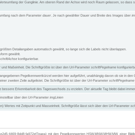
erteumfang der Ganglinie. Am oberen Rand der Achse wird noch Raum gelassen, so dass sic
teumfang nach dem Parameter
dauer
. Je nach gewählter Dauer und Breite des Images über
im
größten Detailangaben automatisch gewählt, so lange sich die Labels nicht überlappen.
gsform gewählt.
schriftAchse
konfigurierbar.
und Maßeinheit. Die Schriftgrößte ist über den Url-Parameter
schriftPegelname
konfigurierb
angegebenen Pegelkennwertkürzel werden hier aufgeführt, unabhängig davon ob sie in den Ga
ner zweiten Zeile aufgelistet. Die Schriftgrößte ist über der Url-Parameter
schriftPegelname
ne bessere Erkennbarkeit des Tageswechsels zu erzielen. Der aktuelle Tag bleibt dabei imme
 einstellbar über den Url-Parameter
imgLinien
n) Wertes mit Zeitpunkt und Masseinheit. Schriftgröße lässt sich über den Url-Parameter
sch
-e2d5-4469-8dd8-fa972ef7eaea) mit den Pegelkennwerten HSW,MNW,MHW,MW, einer Bildbre