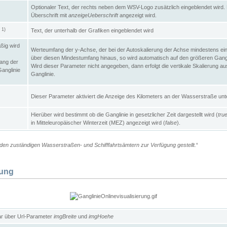
Optionaler Text, der rechts neben dem WSV-Logo zusätzlich eingeblendet wird. 
Überschrift mit
anzeigeUeberschrift
angezeigt wird.
1)
Text, der unterhalb der Grafiken eingeblendet wird
t
ßig wird
Werteumfang der y-Achse, der bei der Autoskalierung der Achse mindestens ein
über diesen Mindestumfang hinaus, so wird automatisch auf den größeren Gangl
ang der
Wird dieser Parameter nicht angegeben, dann erfolgt die vertikale Skalierung au
Ganglinie
Ganglinie.
Dieser Parameter aktiviert die Anzeige des Kilometers an der Wasserstraße unte
Hierüber wird bestimmt ob die Ganglinie in gesetzlicher Zeit dargestellt wird (
tru
in Mitteleuropäischer Winterzeit (MEZ) angezeigt wird (
false
).
en zuständigen Wasserstraßen- und Schifffahrtsämtern zur Verfügung gestellt.
“
lung
ar über Url-Parameter
imgBreite
und
imgHoehe