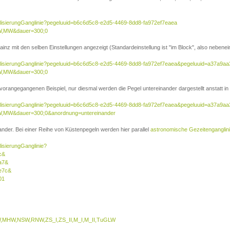
ualisierungGanglinie?pegeluuid=b6c6d5c8-e2d5-4469-8dd8-fa972ef7eaea
W,MW&dauer=300;0
inz mit den selben Einstellungen angezeigt (Standardeinstellung ist "im Block", also nebenei
sualisierungGanglinie?pegeluuid=b6c6d5c8-e2d5-4469-8dd8-fa972ef7eaea&pegeluuid=a37a9a
W,MW&dauer=300;0
 vorangegangenen Beispiel, nur diesmal werden die Pegel untereinander dargestellt anstatt in 
sualisierungGanglinie?pegeluuid=b6c6d5c8-e2d5-4469-8dd8-fa972ef7eaea&pegeluuid=a37a9a
,MW&dauer=300;0&anordnung=untereinander
nder. Bei einer Reihe von Küstenpegeln werden hier parallel
astronomische Gezeitenganglin
lisierungGanglinie?
c&
a7&
e7c&
01
MHW,NSW,RNW,ZS_I,ZS_II,M_I,M_II,TuGLW