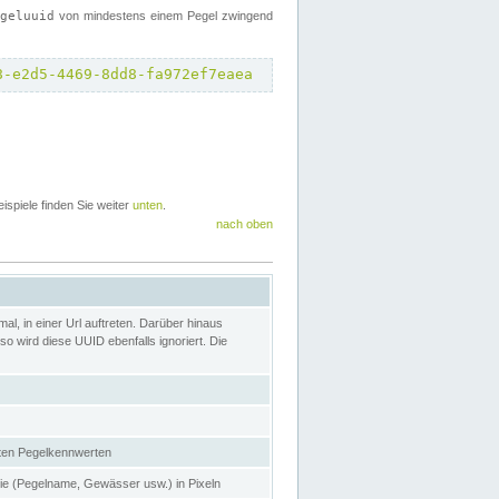
egeluuid
von mindestens einem Pegel zwingend
8-e2d5-4469-8dd8-fa972ef7eaea
eispiele finden Sie weiter
unten
.
nach oben
l, in einer Url auftreten. Darüber hinaus
o wird diese UUID ebenfalls ignoriert. Die
gten Pegelkennwerten
nie (Pegelname, Gewässer usw.) in Pixeln