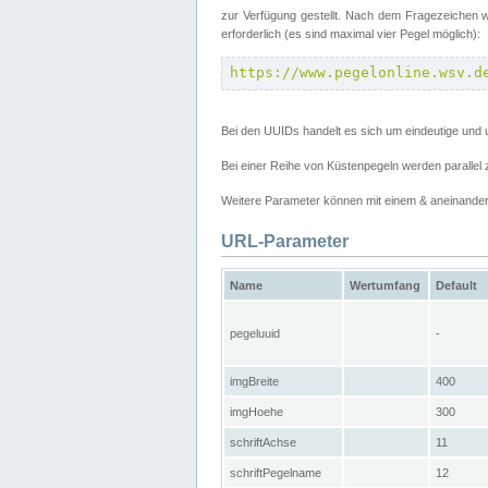
zur Verfügung gestellt. Nach dem Fragezeichen w
erforderlich (es sind maximal vier Pegel möglich):
https://www.pegelonline.wsv.d
Bei den UUIDs handelt es sich um eindeutige und 
Bei einer Reihe von Küstenpegeln werden parall
Weitere Parameter können mit einem & aneinander
URL-Parameter
Name
Wertumfang
Default
pegeluuid
-
imgBreite
400
imgHoehe
300
schriftAchse
11
schriftPegelname
12