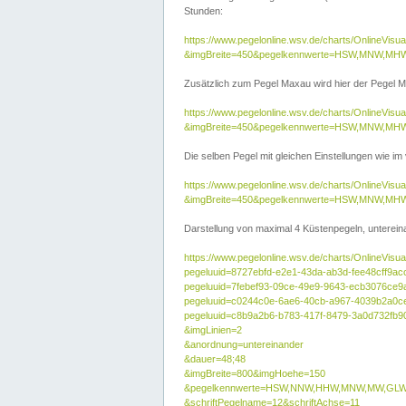
Stunden:
https://www.pegelonline.wsv.de/charts/OnlineVis
&imgBreite=450&pegelkennwerte=HSW,MNW,MH
Zusätzlich zum Pegel Maxau wird hier der Pegel Ma
https://www.pegelonline.wsv.de/charts/OnlineVi
&imgBreite=450&pegelkennwerte=HSW,MNW,MH
Die selben Pegel mit gleichen Einstellungen wie im
https://www.pegelonline.wsv.de/charts/OnlineVi
&imgBreite=450&pegelkennwerte=HSW,MNW,MHW
Darstellung von maximal 4 Küstenpegeln, untereina
https://www.pegelonline.wsv.de/charts/OnlineVisua
pegeluuid=8727ebfd-e2e1-43da-ab3d-fee48cff9ac
pegeluuid=7febef93-09ce-49e9-9643-ecb3076ce9
pegeluuid=c0244c0e-6ae6-40cb-a967-4039b2a0c
pegeluuid=c8b9a2b6-b783-417f-8479-3a0d732fb9
&imgLinien=2
&anordnung=untereinander
&dauer=48;48
&imgBreite=800&imgHoehe=150
&pegelkennwerte=HSW,NNW,HHW,MNW,MW,GLW,
&schriftPegelname=12&schriftAchse=11