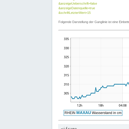
&anzeigeUeberschrift=false
&anzeigeDatenquelle=true
&schriftLetzterWert=15
Folgende Darstellung der Ganglinie ist eine Einb
<iframe
