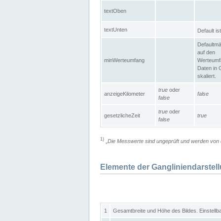
textOben
textUnten
Default is
Defaultmä
auf den
minWerteumfang
Werteumf
Daten in 
skaliert.
true
oder
anzeigeKilometer
false
false
true
oder
gesetzlicheZeit
true
false
1)
„
Die Messwerte sind ungeprüft und werden von d
Elemente der Gangliniendarstel
1
Gesamtbreite und Höhe des Bildes. Einstellb