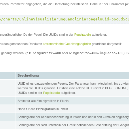
erden Parameter angegeben, die die Darstellung beeinflussen. Dabei ist der Parameter
p
e/charts/OnlineVisualisierungGanglinie?pegeluuid=b6c6d5c
unveränderliche IDs der Pegel. Die UUIDs sind in der
Pegeltabelle
aufgelistet.
el zu den gemessenen Rohdaten
astronomische Gezeitenganglinien
gestrichelt dargestellt.
 gehängt werden. (z.B.
&imgBreite=400
oder
&imgBreite=400&imgHoehe=180
). B
Beschreibung
UUID eines darzustellenden Pegels. Der Parameter kann wiederholt, bis zu vierma
werden die UUIDs ignoriert. Existiert eine solche UUID nicht in PEGELONLINE, s
UUIDs sind in der
Pegeltabelle
aufgelistet.
Breite für alle Einzelgrafiken in Pixeln
Höhe für alle Einzelgrafiken in Pixeln
Schriftgröße der Achsenbeschriftung in Pixeln und der in den Grafiken angezei
Schriftgröße der sich unterhalb der Grafik befindenden Beschriftung der Gangli