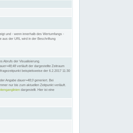
eigt und - wenn innerhalb des Wertumfangs -
te aus der URL wird in der Beschriftung
 Abrufs der Visualisierung.
auer=48;48
verläuft der dargestellte Zeitraum
bfragezeitpunkt beispielsweise der 6.2.2017 11:30
t der Angabe
dauer=48;0
generiert. Bei
mmer nur bis zum aktuellen Zeitpunkt verläuft.
tenganglinien
dargestellt. Hier ist eine