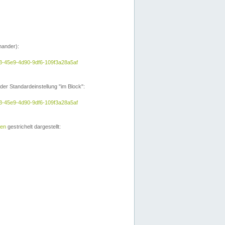
nander):
a3-45e9-4d90-9df6-109f3a28a5af
der Standardeinstellung "im Block":
a3-45e9-4d90-9df6-109f3a28a5af
ien
gestrichelt dargestellt: