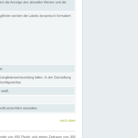
h die Anzeige des aktuellen Wertes und die
gBreite
werden die Labels dynamisch formatiert
ar.
nglinienwerteumfang fallen. In der Darstellung
konfigurierbar.
r weiß.
riftLetzterWert
einstellen.
nach oben
ite von 450 Pixeln und einem Zeitraum von 300