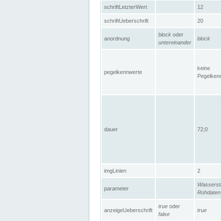
schriftLetzterWert
12
schriftUeberschrift
20
block
oder
anordnung
block
untereinander
keine
pegelkennwerte
Pegelken
dauer
72;0
imgLinien
2
Wasserst
parameter
Rohdaten
true
oder
anzeigeUeberschrift
true
false