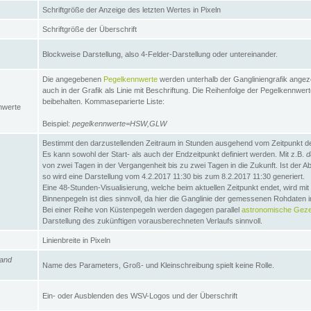
Schriftgröße der Anzeige des letzten Wertes in Pixeln
Schriftgröße der Überschrift
Blockweise Darstellung, also 4-Felder-Darstellung oder untereinander.
Die angegebenen
Pegelkennwerte
werden unterhalb der Gangliniengrafik angez
auch in der Grafik als Linie mit Beschriftung. Die Reihenfolge der Pegelkennwer
beibehalten. Kommaseparierte Liste:
nwerte
Beispiel:
pegelkennwerte=HSW,GLW
Bestimmt den darzustellenden Zeitraum in Stunden ausgehend vom Zeitpunkt des
Es kann sowohl der Start- als auch der Endzeitpunkt definiert werden. Mit z.B.
d
von zwei Tagen in der Vergangenheit bis zu zwei Tagen in die Zukunft. Ist der A
so wird eine Darstellung vom 4.2.2017 11:30 bis zum 8.2.2017 11:30 generiert.
Eine 48-Stunden-Visualisierung, welche beim aktuellen Zeitpunkt endet, wird mi
Binnenpegeln ist dies sinnvoll, da hier die Ganglinie der gemessenen Rohdaten i
Bei einer Reihe von Küstenpegeln werden dagegen parallel
astronomische Gezei
Darstellung des zukünftigen vorausberechneten Verlaufs sinnvoll.
Linienbreite in Pixeln
and
Name des Parameters, Groß- und Kleinschreibung spielt keine Rolle.
Ein- oder Ausblenden des WSV-Logos und der Überschrift