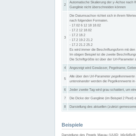
Automatische Skalierung der y-Achse nach W
2
Ganglinie nicht überschneiden können
Die Datumsachse richtet sich in ihrem Wer
nach folgenden Formaten.
- 17.02 6 12 18 18.02
- 17.2 12 18.02
- 17.2 18.2
3
- 17.2 19.2 21.2
- 17.2 21.2 25.2
Es wird immer die Beschriftungsform mit den 
Im obigen Beispiel ist die zweite Beschriftun
Die Schriftgrößte ist über der Url-Parameter
4
Angezeigt wird Gewässer, Pegelname, Geber 
Alle über den Url-Parameter
pegelkennwerte
5
untereinander
werden die Pegelkennwerte in ei
6
Jeder zweite Tag wird grau schattiert, um ei
7
Die Dicke der Ganglinie (im Beispiel 2 Pixel)
8
Darstellung des aktuellen (zuletzt gemessene
Beispiele
Darstellung des Pegels Maxau (UUID: b6c6d5c8