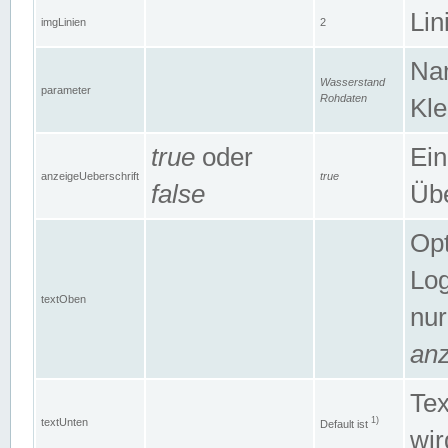
Lin
imgLinien
2
Na
Wasserstand
parameter
Rohdaten
Kle
true
oder
Ein
anzeigeUeberschrift
true
false
Übe
Opt
Log
textOben
nur
anz
Tex
1)
textUnten
Default ist
wir