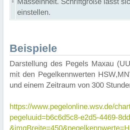
Masseinheit. Schriftgröße lässt s
8
einstellen.
Beispiele
Darstellung des Pegels Maxau (UU
mit den Pegelkennwerten HSW,MNW
und einem Zeitraum von 300 Stunde
https://www.pegelonline.wsv.de/char
pegeluuid=b6c6d5c8-e2d5-4469-8dd
&imgBreite=450&pegelkennwert