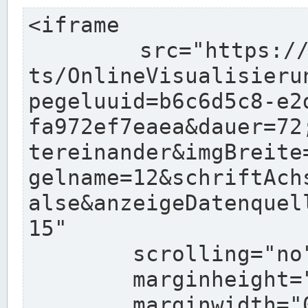
<iframe

	src="https://www.pegelonline.wsv.de/char
ts/OnlineVisualisieru
pegeluuid=b6c6d5c8-e2
fa972ef7eaea&dauer=72
tereinander&imgBreite
gelname=12&schriftAch
alse&anzeigeDatenquel
15"

	scrolling="no"

	marginheight="10"

	marginwidth="0"
