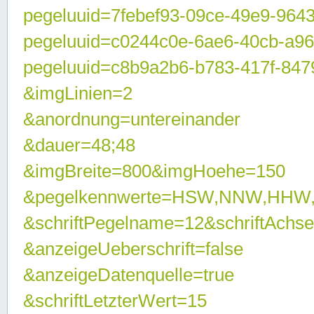
pegeluuid=7febef93-09ce-49e9-964
pegeluuid=c0244c0e-6ae6-40cb-a9
pegeluuid=c8b9a2b6-b783-417f-847
&imgLinien=2
&anordnung=untereinander
&dauer=48;48
&imgBreite=800&imgHoehe=150
&pegelkennwerte=HSW,NNW,HHW
&schriftPegelname=12&schriftAchs
&anzeigeUeberschrift=false
&anzeigeDatenquelle=true
&schriftLetzterWert=15