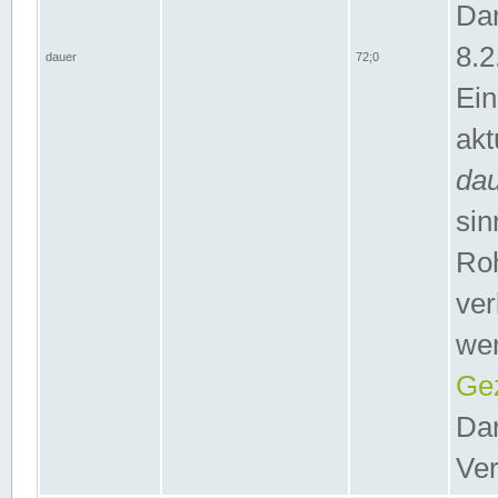
Dar
8.2
dauer
72;0
Ein
akt
da
sin
Roh
ver
wer
Gez
Dar
Ver