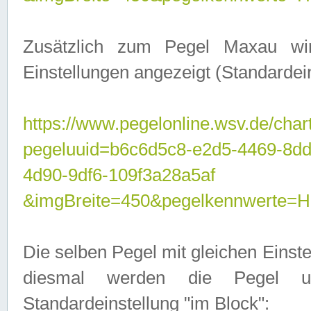
Zusätzlich zum Pegel Maxau wi
Einstellungen angezeigt (Standardein
https://www.pegelonline.wsv.de/char
pegeluuid=b6c6d5c8-e2d5-4469-8d
4d90-9df6-109f3a28a5af
&imgBreite=450&pegelkennwert
Die selben Pegel mit gleichen Einst
diesmal werden die Pegel unt
Standardeinstellung "im Block":