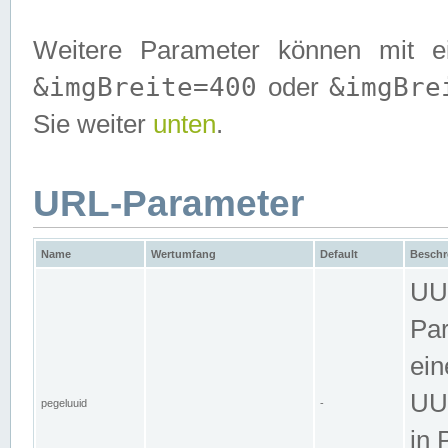
Weitere Parameter können mit e
&imgBreite=400
&imgBre
oder
Sie weiter
unten
.
URL-Parameter
Name
Wertumfang
Default
Beschr
UUI
Par
ein
UUI
pegeluuid
-
in 