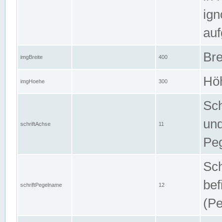
ign
auf
Bre
imgBreite
400
Höh
imgHoehe
300
Sch
und
schriftAchse
11
Pe
Sch
bef
schriftPegelname
12
(Pe