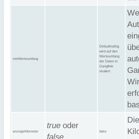
Wer
Aut
ein
übe
Defaultmäßig
wird auf den
Werteumfang
aut
minWerteumfang
der Daten in
Ganglinie
Gan
skaliert.
Wir
erf
bas
Die
true
oder
Kil
anzeigeKilometer
false
false