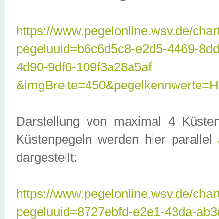
https://www.pegelonline.wsv.de/char
pegeluuid=b6c6d5c8-e2d5-4469-8d
4d90-9df6-109f3a28a5af
&imgBreite=450&pegelkennwerte
Darstellung von maximal 4 Küsten
Küstenpegeln werden hier parallel
dargestellt:
https://www.pegelonline.wsv.de/char
pegeluuid=8727ebfd-e2e1-43da-ab3