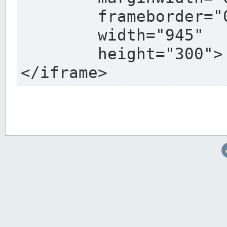
	frameborder="0"

	width="945"

	height="300">

</iframe>