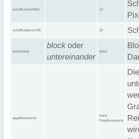
Sch
schriftLetzterWert
12
Pix
Sch
schriftUeberschrift
20
block
oder
Blo
anordnung
block
untereinander
Dar
Di
unt
wen
Gra
keine
Rei
pegelkennwerte
Pegelkennwerte
wir