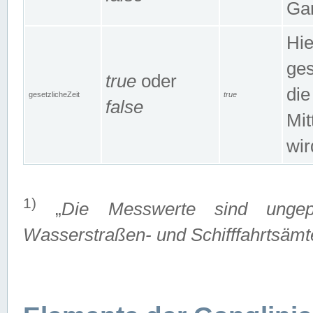
Gan
Hie
ges
true
oder
die
gesetzlicheZeit
true
false
Mit
wir
1)
„
Die Messwerte sind ungep
Wasserstraßen- und Schifffahrtsämte