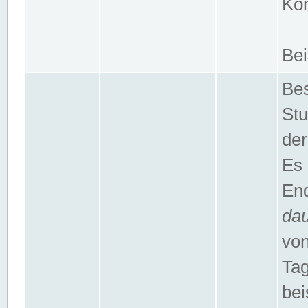
Kom
Bei
Bes
Stu
der
Es 
End
da
von
Tag
bei