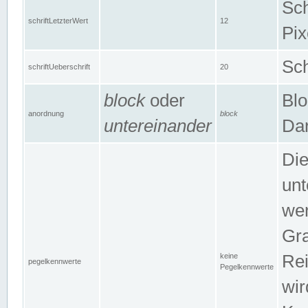
Sch
schriftLetzterWert
12
Pix
Sch
schriftUeberschrift
20
block
oder
Blo
anordnung
block
untereinander
Dar
Di
unt
wen
Gra
keine
Rei
pegelkennwerte
Pegelkennwerte
wir