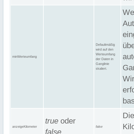
Wer
Aut
ein
übe
Defaultmäßig
wird auf den
Werteumfang
aut
minWerteumfang
der Daten in
Ganglinie
Gan
skaliert.
Wir
erf
bas
Die
true
oder
Kil
anzeigeKilometer
false
false