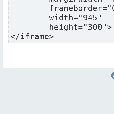
	frameborder="0"

	width="945"

	height="300">

</iframe>