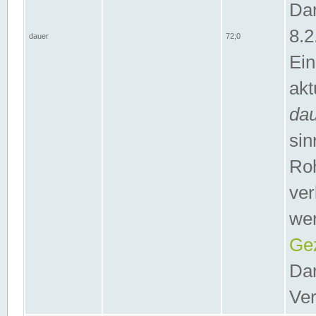
Dar
8.2
dauer
72;0
Ein
akt
da
sin
Roh
ver
wer
Gez
Dar
Ver