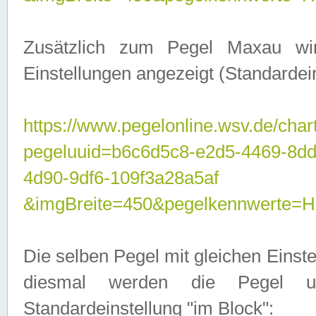
Zusätzlich zum Pegel Maxau wi
Einstellungen angezeigt (Standardein
https://www.pegelonline.wsv.de/char
pegeluuid=b6c6d5c8-e2d5-4469-8d
4d90-9df6-109f3a28a5af
&imgBreite=450&pegelkennwert
Die selben Pegel mit gleichen Einst
diesmal werden die Pegel unt
Standardeinstellung "im Block":