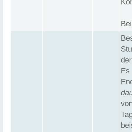
Kom
Bei
Bes
Stu
der
Es 
End
da
von
Tag
bei