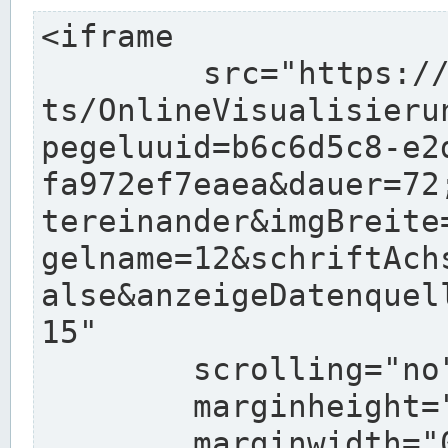
<iframe

	src="https://www.pegelonline.wsv.de/char
ts/OnlineVisualisieru
pegeluuid=b6c6d5c8-e2
fa972ef7eaea&dauer=72
tereinander&imgBreite
gelname=12&schriftAch
alse&anzeigeDatenquel
15"

	scrolling="no"

	marginheight="10"

	marginwidth="0"
