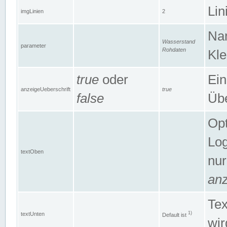
Lin
imgLinien
2
Na
Wasserstand
parameter
Rohdaten
Kle
true
oder
Ein
anzeigeUeberschrift
true
false
Übe
Opt
Log
textOben
nur
anz
Tex
1)
textUnten
Default ist
wir