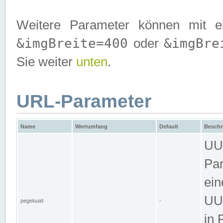
Weitere Parameter können mit e
&imgBreite=400
&imgBre
oder
Sie weiter
unten
.
URL-Parameter
Name
Wertumfang
Default
Beschr
UUI
Par
ein
UUI
pegeluuid
-
in 