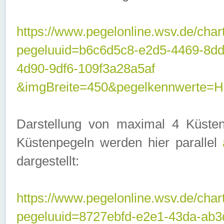
https://www.pegelonline.wsv.de/char
pegeluuid=b6c6d5c8-e2d5-4469-8d
4d90-9df6-109f3a28a5af
&imgBreite=450&pegelkennwerte
Darstellung von maximal 4 Küsten
Küstenpegeln werden hier parallel
dargestellt:
https://www.pegelonline.wsv.de/char
pegeluuid=8727ebfd-e2e1-43da-ab3