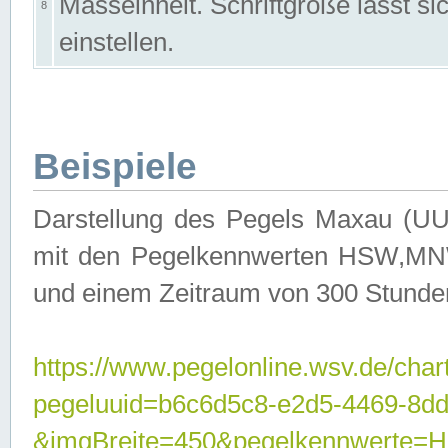
Masseinheit. Schriftgröße lässt s
8
einstellen.
Beispiele
Darstellung des Pegels Maxau (UU
mit den Pegelkennwerten HSW,MNW
und einem Zeitraum von 300 Stunde
https://www.pegelonline.wsv.de/char
pegeluuid=b6c6d5c8-e2d5-4469-8dd
&imgBreite=450&pegelkennwert