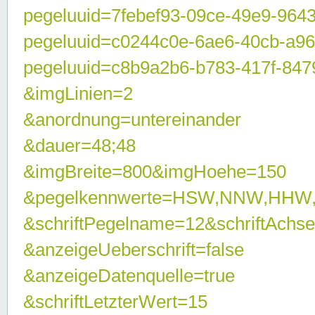
pegeluuid=7febef93-09ce-49e9-964
pegeluuid=c0244c0e-6ae6-40cb-a9
pegeluuid=c8b9a2b6-b783-417f-847
&imgLinien=2
&anordnung=untereinander
&dauer=48;48
&imgBreite=800&imgHoehe=150
&pegelkennwerte=HSW,NNW,HHW
&schriftPegelname=12&schriftAchs
&anzeigeUeberschrift=false
&anzeigeDatenquelle=true
&schriftLetzterWert=15