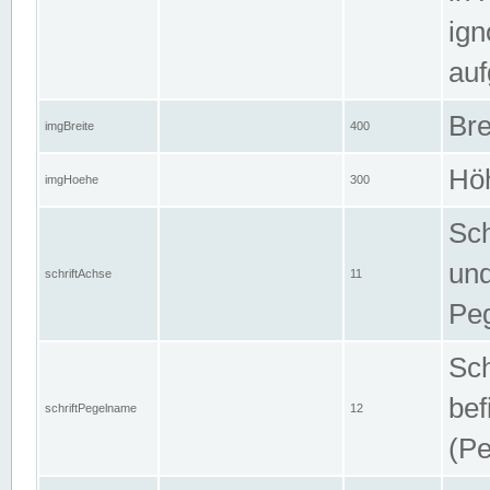
ign
auf
Bre
imgBreite
400
Höh
imgHoehe
300
Sch
und
schriftAchse
11
Pe
Sch
bef
schriftPegelname
12
(Pe