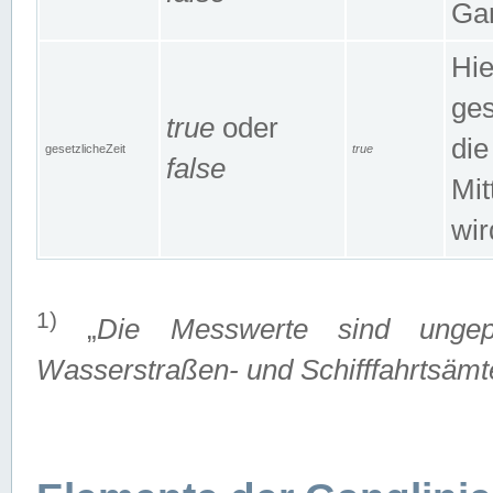
Gan
Hie
ges
true
oder
die
gesetzlicheZeit
true
false
Mit
wir
1)
„
Die Messwerte sind ungep
Wasserstraßen- und Schifffahrtsämte