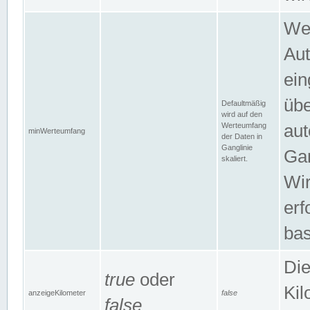
Wer
Aut
ein
übe
Defaultmäßig
wird auf den
Werteumfang
aut
minWerteumfang
der Daten in
Ganglinie
Gan
skaliert.
Wir
erf
bas
Die
true
oder
Kil
anzeigeKilometer
false
false