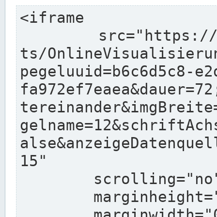
<iframe

	src="https://www.pegelonline.wsv.de/char
ts/OnlineVisualisieru
pegeluuid=b6c6d5c8-e2
fa972ef7eaea&dauer=72
tereinander&imgBreite
gelname=12&schriftAch
alse&anzeigeDatenquel
15"

	scrolling="no"

	marginheight="10"

	marginwidth="0"
