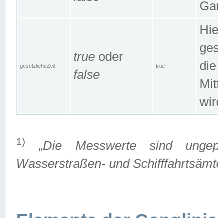
Gan
Hie
ges
true
oder
die
gesetzlicheZeit
true
false
Mit
wir
1)
„
Die Messwerte sind ungep
Wasserstraßen- und Schifffahrtsämte