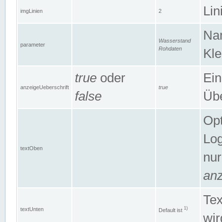
Lin
imgLinien
2
Na
Wasserstand
parameter
Rohdaten
Kle
true
oder
Ein
anzeigeUeberschrift
true
false
Übe
Opt
Log
textOben
nur
anz
Tex
1)
textUnten
Default ist
wir