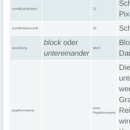
Sch
schriftLetzterWert
12
Pix
Sch
schriftUeberschrift
20
block
oder
Blo
anordnung
block
untereinander
Dar
Di
unt
wen
Gra
keine
Rei
pegelkennwerte
Pegelkennwerte
wir