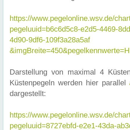
https://www.pegelonline.wsv.de/char
pegeluuid=b6c6d5c8-e2d5-4469-8d
4d90-9df6-109f3a28a5af
&imgBreite=450&pegelkennwerte
Darstellung von maximal 4 Küsten
Küstenpegeln werden hier parallel
dargestellt:
https://www.pegelonline.wsv.de/char
pegeluuid=8727ebfd-e2e1-43da-ab3