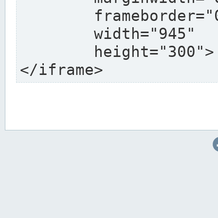
	frameborder="0"

	width="945"

	height="300">

</iframe>