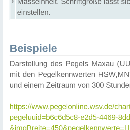
Masseinheit. Schriftgröße lässt s
8
einstellen.
Beispiele
Darstellung des Pegels Maxau (UU
mit den Pegelkennwerten HSW,MNW
und einem Zeitraum von 300 Stunde
https://www.pegelonline.wsv.de/char
pegeluuid=b6c6d5c8-e2d5-4469-8dd
&imgBreite=450&pegelkennwert