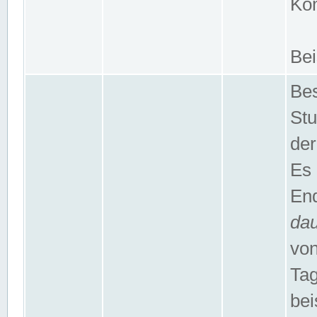
Kom
Bei
Bes
Stu
der
Es 
End
da
von
Tag
bei