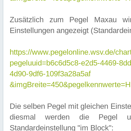
Zusätzlich zum Pegel Maxau wi
Einstellungen angezeigt (Standardein
https://www.pegelonline.wsv.de/char
pegeluuid=b6c6d5c8-e2d5-4469-8d
4d90-9df6-109f3a28a5af
&imgBreite=450&pegelkennwert
Die selben Pegel mit gleichen Einst
diesmal werden die Pegel unt
Standardeinstellung "im Block":