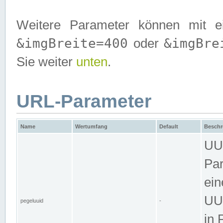
Weitere Parameter können mit e
&imgBreite=400
&imgBre
oder
Sie weiter
unten
.
URL-Parameter
Name
Wertumfang
Default
Beschr
UUI
Par
ein
UUI
pegeluuid
-
in 