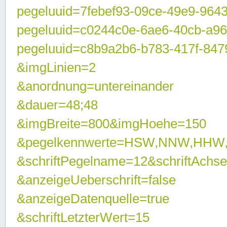
pegeluuid=7febef93-09ce-49e9-964
pegeluuid=c0244c0e-6ae6-40cb-a9
pegeluuid=c8b9a2b6-b783-417f-847
&imgLinien=2
&anordnung=untereinander
&dauer=48;48
&imgBreite=800&imgHoehe=150
&pegelkennwerte=HSW,NNW,HHW
&schriftPegelname=12&schriftAchs
&anzeigeUeberschrift=false
&anzeigeDatenquelle=true
&schriftLetzterWert=15