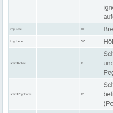
ign
auf
Bre
imgBreite
400
Höh
imgHoehe
300
Sch
und
schriftAchse
11
Pe
Sch
bef
schriftPegelname
12
(Pe