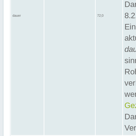
Dar
8.2
dauer
72;0
Ein
akt
da
sin
Roh
ver
wer
Gez
Dar
Ver