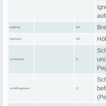
ign
auf
Bre
imgBreite
400
Höh
imgHoehe
300
Sch
und
schriftAchse
11
Pe
Sch
bef
schriftPegelname
12
(Pe