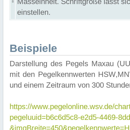
Masseinheit. Schriftgröße lässt s
8
einstellen.
Beispiele
Darstellung des Pegels Maxau (UU
mit den Pegelkennwerten HSW,MNW
und einem Zeitraum von 300 Stunde
https://www.pegelonline.wsv.de/char
pegeluuid=b6c6d5c8-e2d5-4469-8dd
&imgBreite=450&pegelkennwert