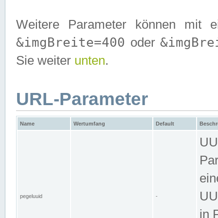
Weitere Parameter können mit e
&imgBreite=400
&imgBre
oder
Sie weiter
unten
.
URL-Parameter
Name
Wertumfang
Default
Beschr
UUI
Par
ein
UUI
pegeluuid
-
in 