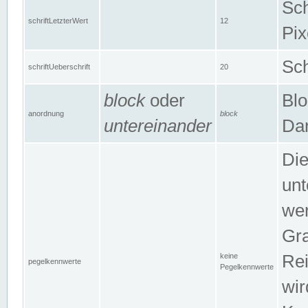
Sch
schriftLetzterWert
12
Pix
Sch
schriftUeberschrift
20
block
oder
Blo
anordnung
block
untereinander
Dar
Di
unt
wen
Gra
keine
Rei
pegelkennwerte
Pegelkennwerte
wir