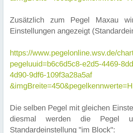
Zusätzlich zum Pegel Maxau wi
Einstellungen angezeigt (Standardein
https://www.pegelonline.wsv.de/char
pegeluuid=b6c6d5c8-e2d5-4469-8d
4d90-9df6-109f3a28a5af
&imgBreite=450&pegelkennwert
Die selben Pegel mit gleichen Einst
diesmal werden die Pegel unt
Standardeinstellung "im Block":