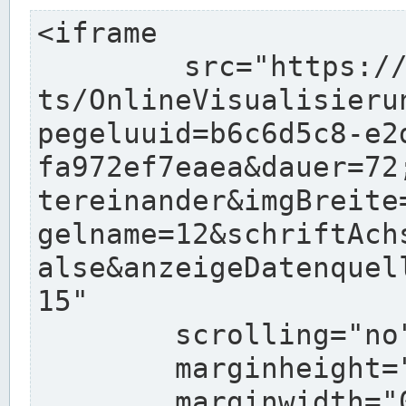
<iframe

	src="https://www.pegelonline.wsv.de/char
ts/OnlineVisualisieru
pegeluuid=b6c6d5c8-e2
fa972ef7eaea&dauer=72
tereinander&imgBreite
gelname=12&schriftAch
alse&anzeigeDatenquel
15"

	scrolling="no"

	marginheight="10"

	marginwidth="0"
