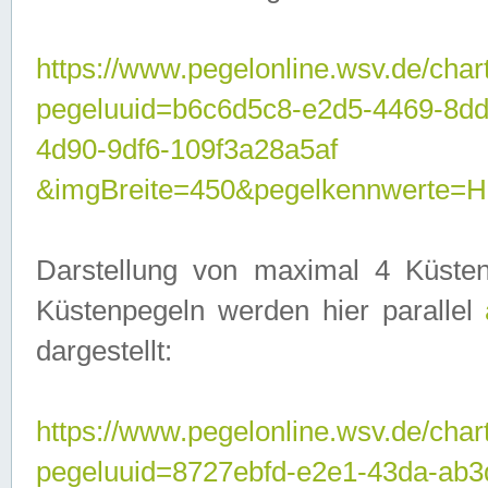
https://www.pegelonline.wsv.de/char
pegeluuid=b6c6d5c8-e2d5-4469-8d
4d90-9df6-109f3a28a5af
&imgBreite=450&pegelkennwerte
Darstellung von maximal 4 Küsten
Küstenpegeln werden hier parallel
dargestellt:
https://www.pegelonline.wsv.de/char
pegeluuid=8727ebfd-e2e1-43da-ab3