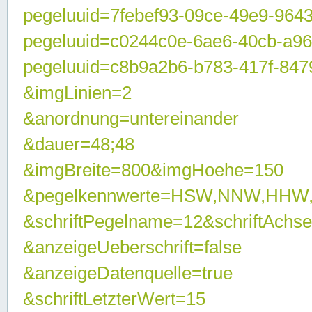
pegeluuid=7febef93-09ce-49e9-964
pegeluuid=c0244c0e-6ae6-40cb-a9
pegeluuid=c8b9a2b6-b783-417f-847
&imgLinien=2
&anordnung=untereinander
&dauer=48;48
&imgBreite=800&imgHoehe=150
&pegelkennwerte=HSW,NNW,HHW
&schriftPegelname=12&schriftAchs
&anzeigeUeberschrift=false
&anzeigeDatenquelle=true
&schriftLetzterWert=15