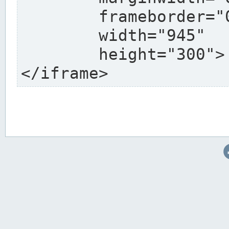
	frameborder="0"

	width="945"

	height="300">

</iframe>