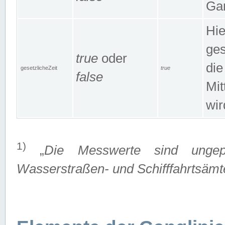
Gan
Hie
ges
true
oder
die
gesetzlicheZeit
true
false
Mit
wir
1)
„
Die Messwerte sind ungep
Wasserstraßen- und Schifffahrtsämte