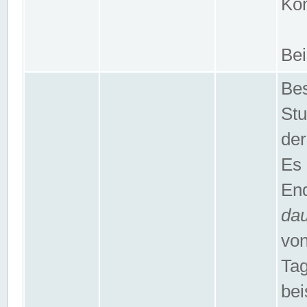
Kom
Bei
Bes
Stu
der
Es 
End
da
von
Tag
bei