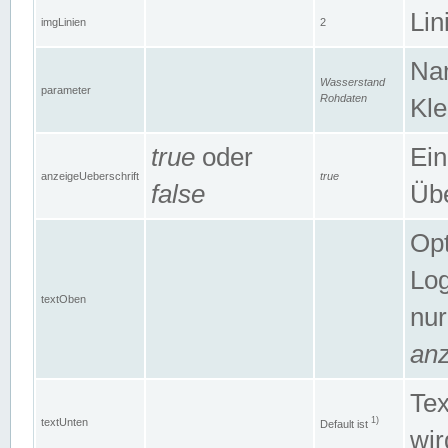
Lin
imgLinien
2
Na
Wasserstand
parameter
Rohdaten
Kle
true
oder
Ein
anzeigeUeberschrift
true
false
Übe
Opt
Log
textOben
nur
anz
Tex
1)
textUnten
Default ist
wir