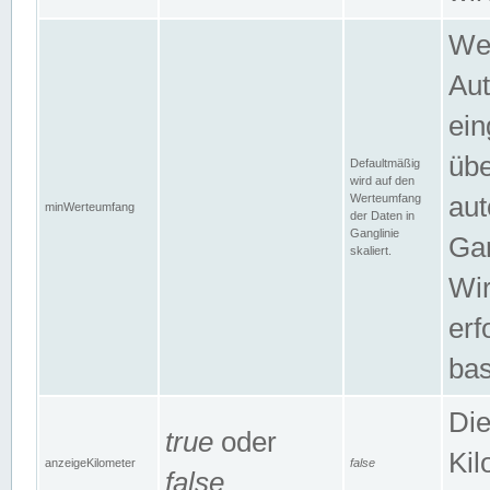
Wer
Aut
ein
übe
Defaultmäßig
wird auf den
Werteumfang
aut
minWerteumfang
der Daten in
Ganglinie
Gan
skaliert.
Wir
erf
bas
Die
true
oder
Kil
anzeigeKilometer
false
false