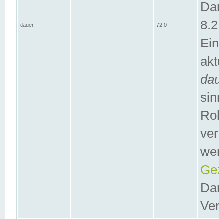
Dar
8.2
dauer
72;0
Ein
akt
da
sin
Roh
ver
wer
Gez
Dar
Ver