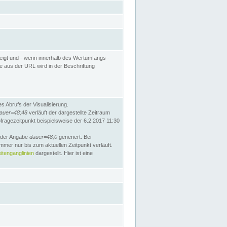
eigt und - wenn innerhalb des Wertumfangs -
te aus der URL wird in der Beschriftung
 Abrufs der Visualisierung.
auer=48;48
verläuft der dargestellte Zeitraum
bfragezeitpunkt beispielsweise der 6.2.2017 11:30
t der Angabe
dauer=48;0
generiert. Bei
mmer nur bis zum aktuellen Zeitpunkt verläuft.
tenganglinien
dargestellt. Hier ist eine