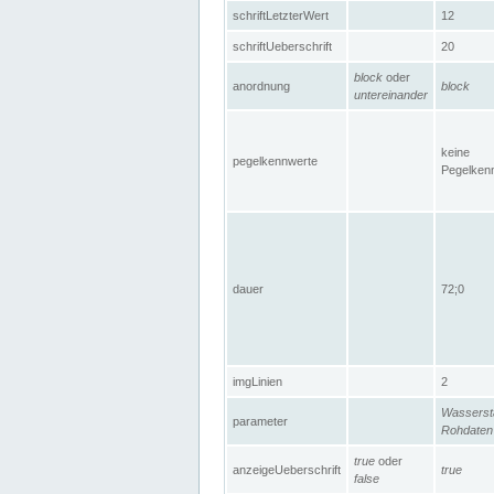
schriftLetzterWert
12
schriftUeberschrift
20
block
oder
anordnung
block
untereinander
keine
pegelkennwerte
Pegelken
dauer
72;0
imgLinien
2
Wasserst
parameter
Rohdaten
true
oder
anzeigeUeberschrift
true
false