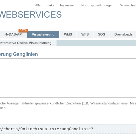
Hilfe
Links
Impressum
Nutzungsbedingungen
Datenschut
HyDAS-API
Visualisierung
WMS
WFS
SOS
Downloads
Interaktive Online-Visualisierung
erung Ganglinien
ische Anzeigen aktueller gewässerkundlicher Zeitreihen (z.B. Wasserstandsdaten einer Me
rden.
e/charts/OnlineVisualisierungGanglinie?