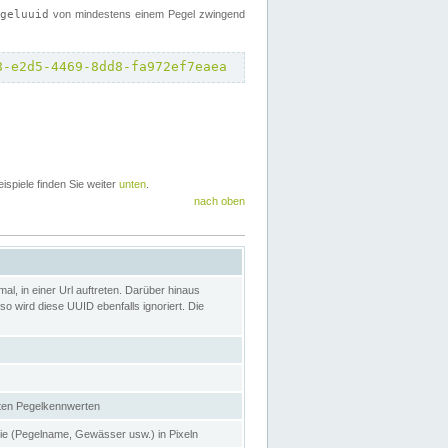
egeluuid
von mindestens einem Pegel zwingend
8-e2d5-4469-8dd8-fa972ef7eaea
eispiele finden Sie weiter
unten
.
nach oben
l, in einer Url auftreten. Darüber hinaus
o wird diese UUID ebenfalls ignoriert. Die
gten Pegelkennwerten
nie (Pegelname, Gewässer usw.) in Pixeln