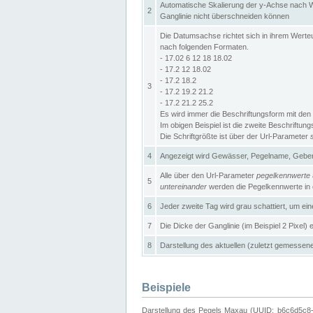
Automatische Skalierung der y-Achse nach W
2
Ganglinie nicht überschneiden können
Die Datumsachse richtet sich in ihrem Wer
nach folgenden Formaten.
- 17.02 6 12 18 18.02
- 17.2 12 18.02
- 17.2 18.2
3
- 17.2 19.2 21.2
- 17.2 21.2 25.2
Es wird immer die Beschriftungsform mit den 
Im obigen Beispiel ist die zweite Beschriftun
Die Schriftgrößte ist über der Url-Parameter
4
Angezeigt wird Gewässer, Pegelname, Geber 
Alle über den Url-Parameter
pegelkennwerte
5
untereinander
werden die Pegelkennwerte in ei
6
Jeder zweite Tag wird grau schattiert, um ei
7
Die Dicke der Ganglinie (im Beispiel 2 Pixel)
8
Darstellung des aktuellen (zuletzt gemessene
Beispiele
Darstellung des Pegels Maxau (UUID: b6c6d5c8