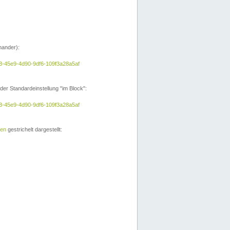
nander):
a3-45e9-4d90-9df6-109f3a28a5af
der Standardeinstellung "im Block":
a3-45e9-4d90-9df6-109f3a28a5af
ien
gestrichelt dargestellt: