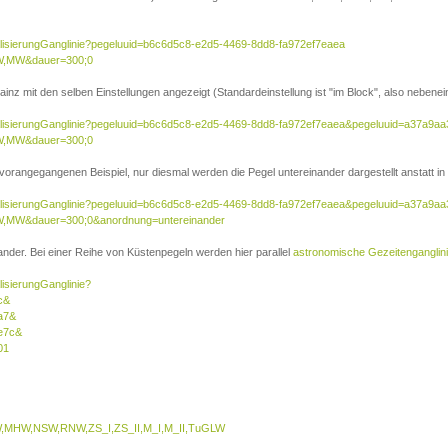
ualisierungGanglinie?pegeluuid=b6c6d5c8-e2d5-4469-8dd8-fa972ef7eaea
W,MW&dauer=300;0
inz mit den selben Einstellungen angezeigt (Standardeinstellung ist "im Block", also nebenei
sualisierungGanglinie?pegeluuid=b6c6d5c8-e2d5-4469-8dd8-fa972ef7eaea&pegeluuid=a37a9a
W,MW&dauer=300;0
 vorangegangenen Beispiel, nur diesmal werden die Pegel untereinander dargestellt anstatt in 
sualisierungGanglinie?pegeluuid=b6c6d5c8-e2d5-4469-8dd8-fa972ef7eaea&pegeluuid=a37a9a
,MW&dauer=300;0&anordnung=untereinander
nder. Bei einer Reihe von Küstenpegeln werden hier parallel
astronomische Gezeitenganglin
lisierungGanglinie?
c&
a7&
e7c&
01
MHW,NSW,RNW,ZS_I,ZS_II,M_I,M_II,TuGLW