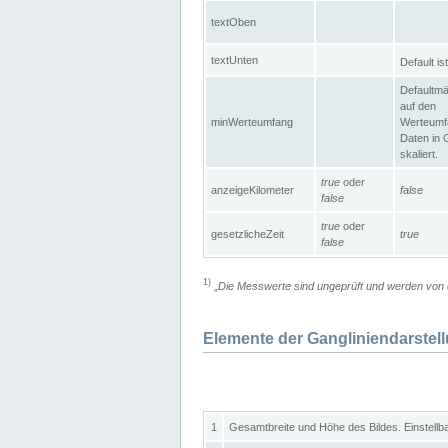
textOben
textUnten
Default is
Defaultmä
auf den
minWerteumfang
Werteumf
Daten in 
skaliert.
true
oder
anzeigeKilometer
false
false
true
oder
gesetzlicheZeit
true
false
1)
„
Die Messwerte sind ungeprüft und werden von d
Elemente der Gangliniendarstel
1
Gesamtbreite und Höhe des Bildes. Einstellb