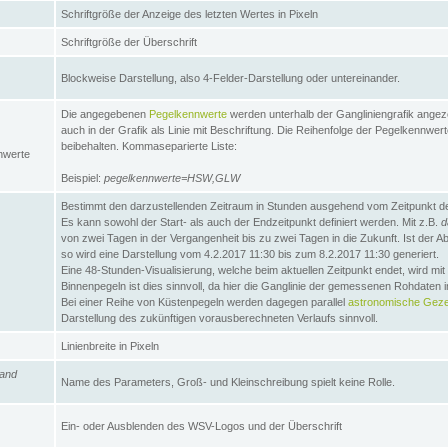
Schriftgröße der Anzeige des letzten Wertes in Pixeln
Schriftgröße der Überschrift
Blockweise Darstellung, also 4-Felder-Darstellung oder untereinander.
Die angegebenen
Pegelkennwerte
werden unterhalb der Gangliniengrafik angez
auch in der Grafik als Linie mit Beschriftung. Die Reihenfolge der Pegelkennwer
beibehalten. Kommaseparierte Liste:
nwerte
Beispiel:
pegelkennwerte=HSW,GLW
Bestimmt den darzustellenden Zeitraum in Stunden ausgehend vom Zeitpunkt des
Es kann sowohl der Start- als auch der Endzeitpunkt definiert werden. Mit z.B.
d
von zwei Tagen in der Vergangenheit bis zu zwei Tagen in die Zukunft. Ist der A
so wird eine Darstellung vom 4.2.2017 11:30 bis zum 8.2.2017 11:30 generiert.
Eine 48-Stunden-Visualisierung, welche beim aktuellen Zeitpunkt endet, wird mi
Binnenpegeln ist dies sinnvoll, da hier die Ganglinie der gemessenen Rohdaten i
Bei einer Reihe von Küstenpegeln werden dagegen parallel
astronomische Gezei
Darstellung des zukünftigen vorausberechneten Verlaufs sinnvoll.
Linienbreite in Pixeln
and
Name des Parameters, Groß- und Kleinschreibung spielt keine Rolle.
Ein- oder Ausblenden des WSV-Logos und der Überschrift