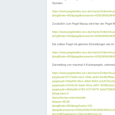
Stunden:
https://www.pegelonline.wsv.de/charts/OnlineVis
&imgBreite=450&pegelkennwerte=HSW,MNW,MH
Zusätzlich zum Pegel Maxau wird hier der Pegel Ma
https://www.pegelonline.wsv.de/charts/OnlineVi
&imgBreite=450&pegelkennwerte=HSW,MNW,MH
Die selben Pegel mit gleichen Einstellungen wie im
https://www.pegelonline.wsv.de/charts/OnlineVi
&imgBreite=450&pegelkennwerte=HSW,MNW,MHW
Darstellung von maximal 4 Küstenpegeln, untereina
https://www.pegelonline.wsv.de/charts/OnlineVisua
pegeluuid=8727ebfd-e2e1-43da-ab3d-fee48cff9ac
pegeluuid=7febef93-09ce-49e9-9643-ecb3076ce9
pegeluuid=c0244c0e-6ae6-40cb-a967-4039b2a0c
pegeluuid=c8b9a2b6-b783-417f-8479-3a0d732fb9
&imgLinien=2
&anordnung=untereinander
&dauer=48;48
&imgBreite=800&imgHoehe=150
&pegelkennwerte=HSW,NNW,HHW,MNW,MW,GLW,
&schriftPegelname=12&schriftAchse=11