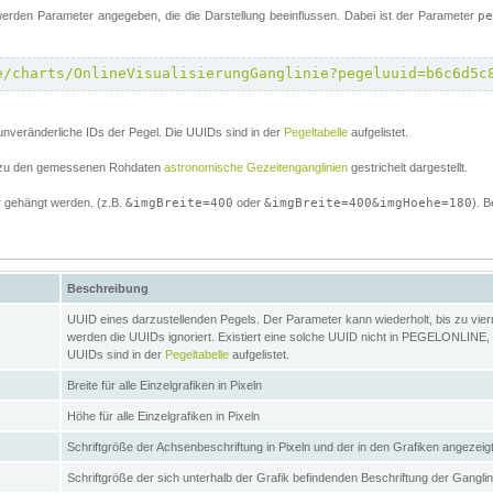
erden Parameter angegeben, die die Darstellung beeinflussen. Dabei ist der Parameter
p
e/charts/OnlineVisualisierungGanglinie?pegeluuid=b6c6d5c
unveränderliche IDs der Pegel. Die UUIDs sind in der
Pegeltabelle
aufgelistet.
el zu den gemessenen Rohdaten
astronomische Gezeitenganglinien
gestrichelt dargestellt.
 gehängt werden. (z.B.
&imgBreite=400
oder
&imgBreite=400&imgHoehe=180
). B
Beschreibung
UUID eines darzustellenden Pegels. Der Parameter kann wiederholt, bis zu vierma
werden die UUIDs ignoriert. Existiert eine solche UUID nicht in PEGELONLINE, s
UUIDs sind in der
Pegeltabelle
aufgelistet.
Breite für alle Einzelgrafiken in Pixeln
Höhe für alle Einzelgrafiken in Pixeln
Schriftgröße der Achsenbeschriftung in Pixeln und der in den Grafiken angezei
Schriftgröße der sich unterhalb der Grafik befindenden Beschriftung der Gangli