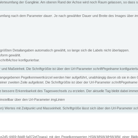
erteumfang der Ganglinie. Am oberen Rand der Achse wird noch Raum gelassen, so dass sic
teumfang nach dem Parameter
dauer
. Je nach gewählter Dauer und Breite des Images über
im
größten Detailangaben automatisch gewählt, so lange sich die Labels nicht überlappen.
gsform gewählt.
schriftAchse
konfigurierbar.
und Maßeinheit. Die Schriftgrößte ist über den Url-Parameter
schriftPegelname
konfigurierb
angegebenen Pegelkennwertkürzel werden hier aufgeführt, unabhängig davon ob sie in den Ga
ner zweiten Zeile aufgelistet. Die Schriftgrößte ist über der Url-Parameter
schriftPegelname
ne bessere Erkennbarkeit des Tageswechsels zu erzielen. Der aktuelle Tag bleibt dabei imme
 einstellbar über den Url-Parameter
imgLinien
n) Wertes mit Zeitpunkt und Masseinheit. Schriftgröße lässt sich über den Url-Parameter
sch
-e2d5-4469-8dd8-fa972ef7eaea) mit den Pegelkennwerten HSW,MNW,MHW,MW, einer Bildbre