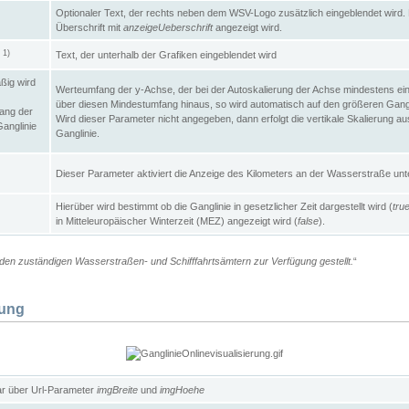
Optionaler Text, der rechts neben dem WSV-Logo zusätzlich eingeblendet wird. 
Überschrift mit
anzeigeUeberschrift
angezeigt wird.
1)
Text, der unterhalb der Grafiken eingeblendet wird
t
ßig wird
Werteumfang der y-Achse, der bei der Autoskalierung der Achse mindestens ein
über diesen Mindestumfang hinaus, so wird automatisch auf den größeren Gangl
ang der
Wird dieser Parameter nicht angegeben, dann erfolgt die vertikale Skalierung au
Ganglinie
Ganglinie.
Dieser Parameter aktiviert die Anzeige des Kilometers an der Wasserstraße unte
Hierüber wird bestimmt ob die Ganglinie in gesetzlicher Zeit dargestellt wird (
tru
in Mitteleuropäischer Winterzeit (MEZ) angezeigt wird (
false
).
en zuständigen Wasserstraßen- und Schifffahrtsämtern zur Verfügung gestellt.
“
lung
ar über Url-Parameter
imgBreite
und
imgHoehe