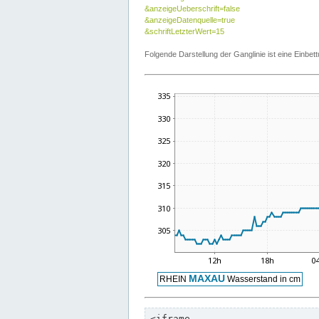
&anzeigeUeberschrift=false
&anzeigeDatenquelle=true
&schriftLetzterWert=15
Folgende Darstellung der Ganglinie ist eine Einb
<iframe
