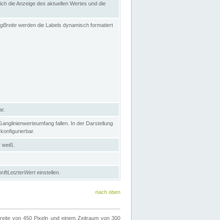
h die Anzeige des aktuellen Wertes und die
gBreite
werden die Labels dynamisch formatiert
ar.
nglinienwerteumfang fallen. In der Darstellung
konfigurierbar.
r weiß.
riftLetzterWert
einstellen.
nach oben
ite von 450 Pixeln und einem Zeitraum von 300