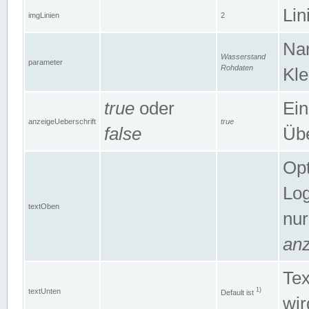
Lin
imgLinien
2
Na
Wasserstand
parameter
Rohdaten
Kle
true
oder
Ein
anzeigeUeberschrift
true
false
Übe
Opt
Log
textOben
nur
anz
Tex
1)
textUnten
Default ist
wir