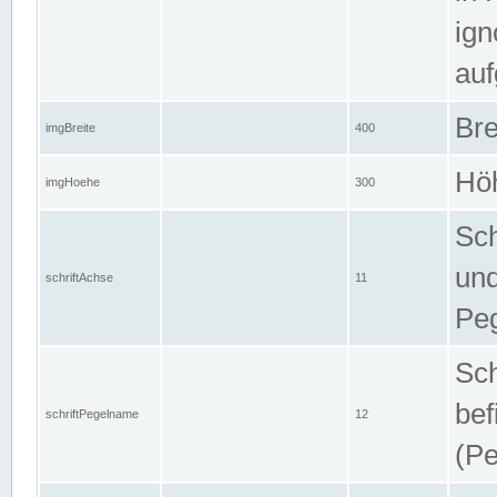
ign
auf
Bre
imgBreite
400
Höh
imgHoehe
300
Sch
und
schriftAchse
11
Pe
Sch
bef
schriftPegelname
12
(Pe