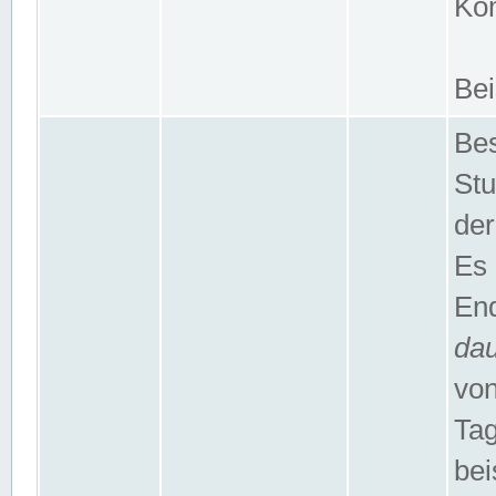
Kom
Bei
Bes
Stu
der
Es 
End
da
von
Tag
bei