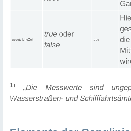
Gan
Hie
ges
true
oder
die
gesetzlicheZeit
true
false
Mit
wir
1)
„
Die Messwerte sind ungep
Wasserstraßen- und Schifffahrtsämte