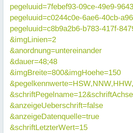
pegeluuid=7febef93-09ce-49e9-964
pegeluuid=c0244c0e-6ae6-40cb-a9
pegeluuid=c8b9a2b6-b783-417f-847
&imgLinien=2
&anordnung=untereinander
&dauer=48;48
&imgBreite=800&imgHoehe=150
&pegelkennwerte=HSW,NNW,HHW
&schriftPegelname=12&schriftAchs
&anzeigeUeberschrift=false
&anzeigeDatenquelle=true
&schriftLetzterWert=15