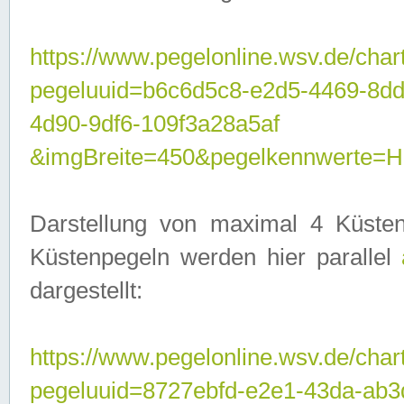
https://www.pegelonline.wsv.de/char
pegeluuid=b6c6d5c8-e2d5-4469-8d
4d90-9df6-109f3a28a5af
&imgBreite=450&pegelkennwerte
Darstellung von maximal 4 Küsten
Küstenpegeln werden hier parallel
dargestellt:
https://www.pegelonline.wsv.de/char
pegeluuid=8727ebfd-e2e1-43da-ab3