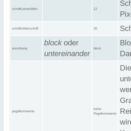
Sch
schriftLetzterWert
12
Pix
Sch
schriftUeberschrift
20
block
oder
Blo
anordnung
block
untereinander
Dar
Di
unt
wen
Gra
keine
Rei
pegelkennwerte
Pegelkennwerte
wir