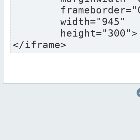
	frameborder="0"

	width="945"

	height="300">

</iframe>