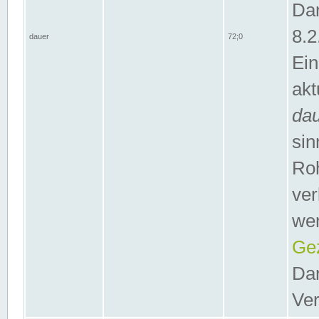
Dar
8.2
dauer
72;0
Ein
akt
da
sin
Roh
ver
wer
Gez
Dar
Ver