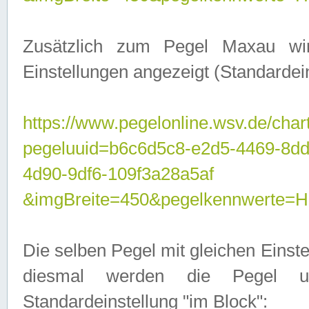
Zusätzlich zum Pegel Maxau wi
Einstellungen angezeigt (Standardein
https://www.pegelonline.wsv.de/char
pegeluuid=b6c6d5c8-e2d5-4469-8d
4d90-9df6-109f3a28a5af
&imgBreite=450&pegelkennwert
Die selben Pegel mit gleichen Einst
diesmal werden die Pegel unt
Standardeinstellung "im Block":