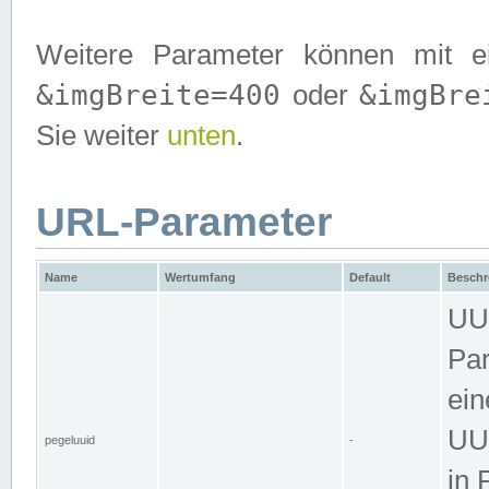
Weitere Parameter können mit e
&imgBreite=400
&imgBre
oder
Sie weiter
unten
.
URL-Parameter
Name
Wertumfang
Default
Beschr
UUI
Par
ein
UUI
pegeluuid
-
in 