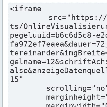
<iframe

	src="https://www.pegelonline.wsv.de/char
ts/OnlineVisualisieru
pegeluuid=b6c6d5c8-e2
fa972ef7eaea&dauer=72
tereinander&imgBreite
gelname=12&schriftAch
alse&anzeigeDatenquel
15"

	scrolling="no"

	marginheight="10"

	marginwidth="0"
