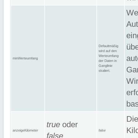
Wer
Aut
ein
übe
Defaultmäßig
wird auf den
Werteumfang
aut
minWerteumfang
der Daten in
Ganglinie
Gan
skaliert.
Wir
erf
bas
Die
true
oder
Kil
anzeigeKilometer
false
false