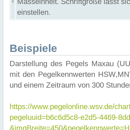
Masseinheit. Schriftgröße lässt s
8
einstellen.
Beispiele
Darstellung des Pegels Maxau (UU
mit den Pegelkennwerten HSW,MNW
und einem Zeitraum von 300 Stunde
https://www.pegelonline.wsv.de/char
pegeluuid=b6c6d5c8-e2d5-4469-8dd
&imgBreite=450&pegelkennwert