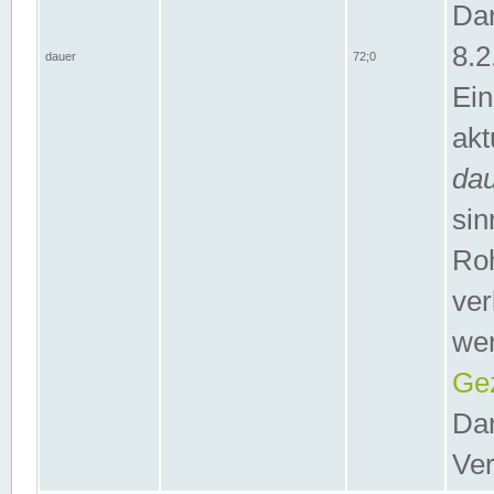
Dar
8.2
dauer
72;0
Ein
akt
da
sin
Roh
ver
wer
Gez
Dar
Ver