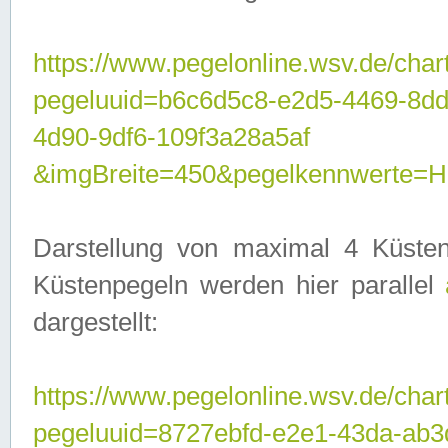
https://www.pegelonline.wsv.de/char
pegeluuid=b6c6d5c8-e2d5-4469-8d
4d90-9df6-109f3a28a5af
&imgBreite=450&pegelkennwerte
Darstellung von maximal 4 Küsten
Küstenpegeln werden hier parallel
dargestellt:
https://www.pegelonline.wsv.de/char
pegeluuid=8727ebfd-e2e1-43da-ab3