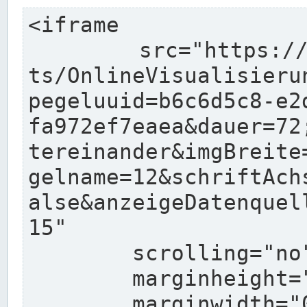
<iframe

	src="https://www.pegelonline.wsv.de/char
ts/OnlineVisualisieru
pegeluuid=b6c6d5c8-e2
fa972ef7eaea&dauer=72
tereinander&imgBreite
gelname=12&schriftAch
alse&anzeigeDatenquel
15"

	scrolling="no"

	marginheight="10"

	marginwidth="0"
