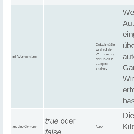
Wer
Aut
ein
übe
Defaultmäßig
wird auf den
Werteumfang
aut
minWerteumfang
der Daten in
Ganglinie
Gan
skaliert.
Wir
erf
bas
Die
true
oder
Kil
anzeigeKilometer
false
false