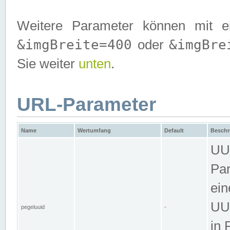
Weitere Parameter können mit e
&imgBreite=400
&imgBre
oder
Sie weiter
unten
.
URL-Parameter
Name
Wertumfang
Default
Beschr
UUI
Par
ein
UUI
pegeluuid
-
in 