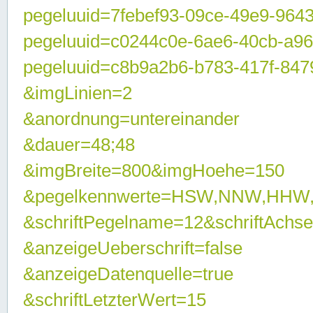
pegeluuid=7febef93-09ce-49e9-964
pegeluuid=c0244c0e-6ae6-40cb-a9
pegeluuid=c8b9a2b6-b783-417f-847
&imgLinien=2
&anordnung=untereinander
&dauer=48;48
&imgBreite=800&imgHoehe=150
&pegelkennwerte=HSW,NNW,HHW
&schriftPegelname=12&schriftAchs
&anzeigeUeberschrift=false
&anzeigeDatenquelle=true
&schriftLetzterWert=15