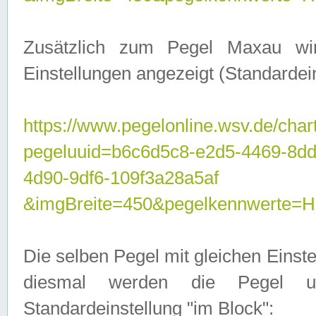
Zusätzlich zum Pegel Maxau wi
Einstellungen angezeigt (Standardein
https://www.pegelonline.wsv.de/char
pegeluuid=b6c6d5c8-e2d5-4469-8d
4d90-9df6-109f3a28a5af
&imgBreite=450&pegelkennwert
Die selben Pegel mit gleichen Einst
diesmal werden die Pegel unt
Standardeinstellung "im Block":