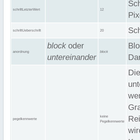
Sch
schriftLetzterWert
12
Pix
Sch
schriftUeberschrift
20
block
oder
Blo
anordnung
block
untereinander
Dar
Di
unt
wen
Gra
keine
Rei
pegelkennwerte
Pegelkennwerte
wir