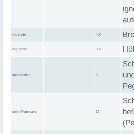
ign
auf
Bre
imgBreite
400
Höh
imgHoehe
300
Sch
und
schriftAchse
11
Pe
Sch
bef
schriftPegelname
12
(Pe