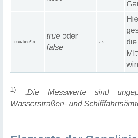
Gan
Hie
ges
true
oder
die
gesetzlicheZeit
true
false
Mit
wir
1)
„
Die Messwerte sind ungep
Wasserstraßen- und Schifffahrtsämte