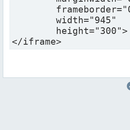
	frameborder="0"

	width="945"

	height="300">

</iframe>