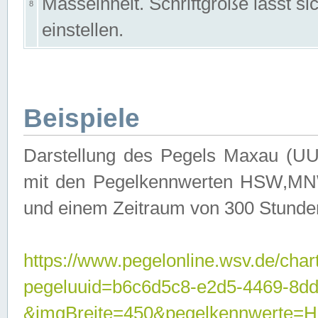
Masseinheit. Schriftgröße lässt s
8
einstellen.
Beispiele
Darstellung des Pegels Maxau (UU
mit den Pegelkennwerten HSW,MNW
und einem Zeitraum von 300 Stunde
https://www.pegelonline.wsv.de/char
pegeluuid=b6c6d5c8-e2d5-4469-8dd
&imgBreite=450&pegelkennwert