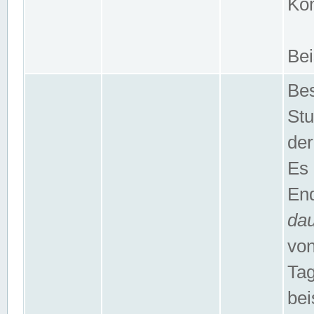
Kom
Bei
Bes
Stu
der
Es 
End
da
von
Tag
bei