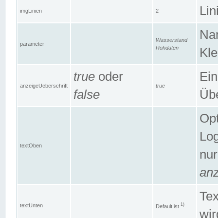
Lin
imgLinien
2
Na
Wasserstand
parameter
Rohdaten
Kle
true
oder
Ein
anzeigeUeberschrift
true
false
Übe
Opt
Log
textOben
nur
anz
Tex
1)
textUnten
Default ist
wir