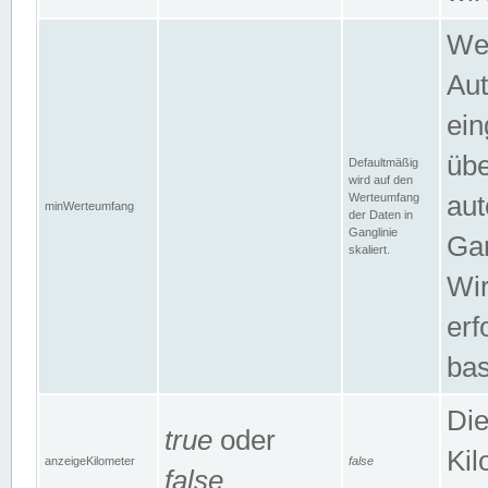
Wer
Aut
ein
übe
Defaultmäßig
wird auf den
Werteumfang
aut
minWerteumfang
der Daten in
Ganglinie
Gan
skaliert.
Wir
erf
bas
Die
true
oder
Kil
anzeigeKilometer
false
false