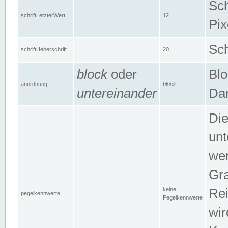
Sch
schriftLetzterWert
12
Pix
Sch
schriftUeberschrift
20
block
oder
Blo
anordnung
block
untereinander
Dar
Di
unt
wen
Gra
keine
Rei
pegelkennwerte
Pegelkennwerte
wir