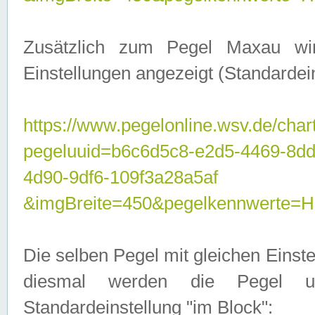
Zusätzlich zum Pegel Maxau wi
Einstellungen angezeigt (Standardein
https://www.pegelonline.wsv.de/char
pegeluuid=b6c6d5c8-e2d5-4469-8d
4d90-9df6-109f3a28a5af
&imgBreite=450&pegelkennwert
Die selben Pegel mit gleichen Einst
diesmal werden die Pegel unt
Standardeinstellung "im Block":