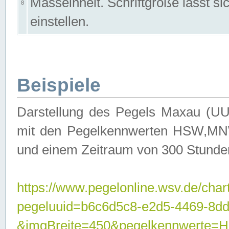
Masseinheit. Schriftgröße lässt s
8
einstellen.
Beispiele
Darstellung des Pegels Maxau (UU
mit den Pegelkennwerten HSW,MNW
und einem Zeitraum von 300 Stunde
https://www.pegelonline.wsv.de/char
pegeluuid=b6c6d5c8-e2d5-4469-8dd
&imgBreite=450&pegelkennwert