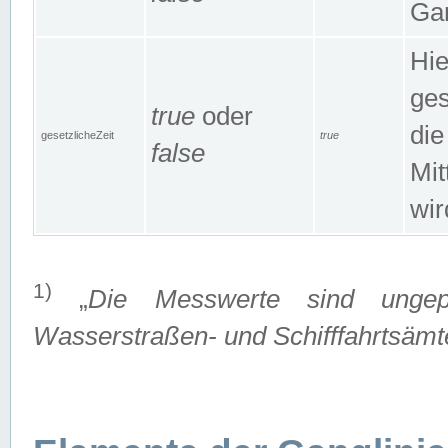
Gan
Hie
ges
true
oder
die
gesetzlicheZeit
true
false
Mit
wir
1)
„
Die Messwerte sind ungep
Wasserstraßen- und Schifffahrtsämte