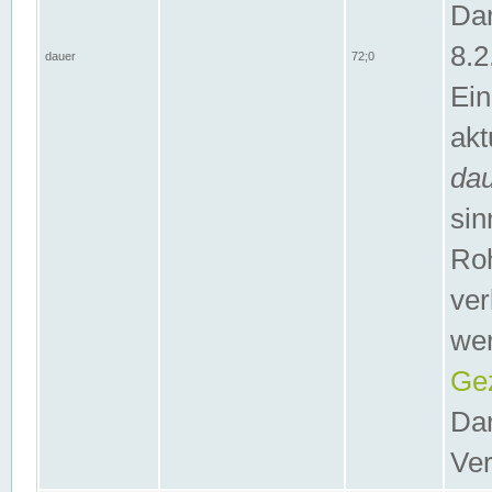
Dar
8.2
dauer
72;0
Ein
akt
da
sin
Roh
ver
wer
Gez
Dar
Ver