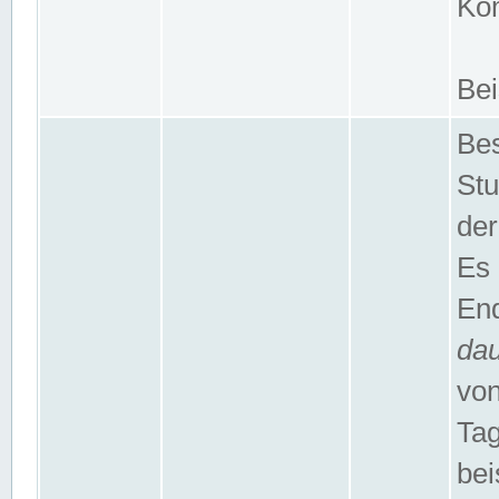
Kom
Bei
Bes
Stu
der
Es 
End
da
von
Tag
bei