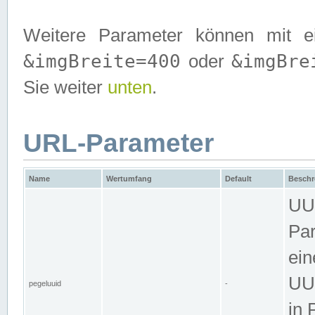
Weitere Parameter können mit e
&imgBreite=400
&imgBre
oder
Sie weiter
unten
.
URL-Parameter
Name
Wertumfang
Default
Beschr
UUI
Par
ein
UUI
pegeluuid
-
in 