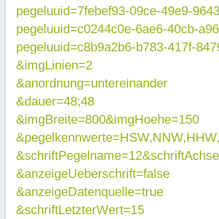
pegeluuid=7febef93-09ce-49e9-964
pegeluuid=c0244c0e-6ae6-40cb-a9
pegeluuid=c8b9a2b6-b783-417f-847
&imgLinien=2
&anordnung=untereinander
&dauer=48;48
&imgBreite=800&imgHoehe=150
&pegelkennwerte=HSW,NNW,HHW
&schriftPegelname=12&schriftAchs
&anzeigeUeberschrift=false
&anzeigeDatenquelle=true
&schriftLetzterWert=15