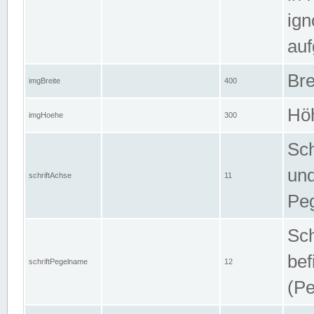
ign
auf
Bre
imgBreite
400
Höh
imgHoehe
300
Sch
und
schriftAchse
11
Pe
Sch
bef
schriftPegelname
12
(Pe