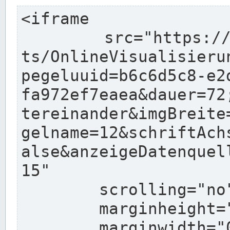
<iframe

	src="https://www.pegelonline.wsv.de/char
ts/OnlineVisualisieru
pegeluuid=b6c6d5c8-e2
fa972ef7eaea&dauer=72
tereinander&imgBreite
gelname=12&schriftAch
alse&anzeigeDatenquel
15"

	scrolling="no"

	marginheight="10"

	marginwidth="0"
