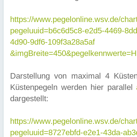
https://www.pegelonline.wsv.de/char
pegeluuid=b6c6d5c8-e2d5-4469-8d
4d90-9df6-109f3a28a5af
&imgBreite=450&pegelkennwerte
Darstellung von maximal 4 Küsten
Küstenpegeln werden hier parallel
dargestellt:
https://www.pegelonline.wsv.de/char
pegeluuid=8727ebfd-e2e1-43da-ab3