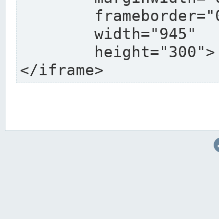
	frameborder="0"

	width="945"

	height="300">

</iframe>