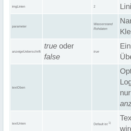
Lin
imgLinien
2
Na
Wasserstand
parameter
Rohdaten
Kle
true
oder
Ein
anzeigeUeberschrift
true
false
Übe
Opt
Log
textOben
nur
anz
Tex
1)
textUnten
Default ist
wir