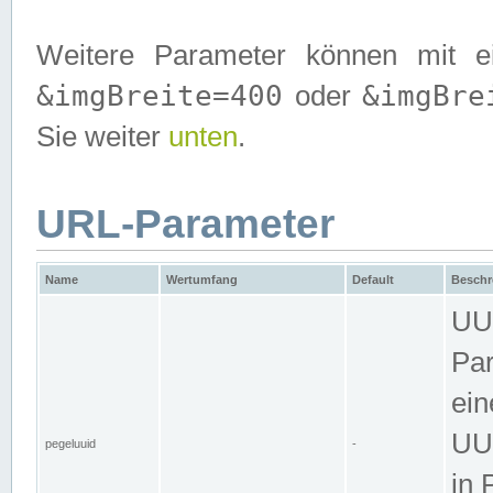
Weitere Parameter können mit e
&imgBreite=400
&imgBre
oder
Sie weiter
unten
.
URL-Parameter
Name
Wertumfang
Default
Beschr
UUI
Par
ein
UUI
pegeluuid
-
in 