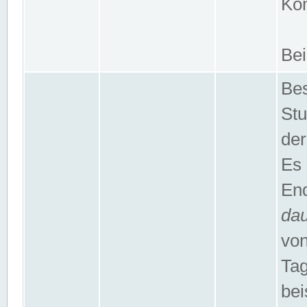
Kom
Bei
Bes
Stu
der
Es 
End
da
von
Tag
bei