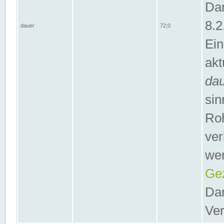
Dar
8.2
dauer
72;0
Ein
akt
da
sin
Roh
ver
wer
Gez
Dar
Ver