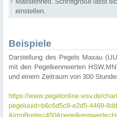
Masseinheit. Schriftgröße lässt s
8
einstellen.
Beispiele
Darstellung des Pegels Maxau (UU
mit den Pegelkennwerten HSW,MNW
und einem Zeitraum von 300 Stunde
https://www.pegelonline.wsv.de/char
pegeluuid=b6c6d5c8-e2d5-4469-8dd
&imgBreite=450&pegelkennwert