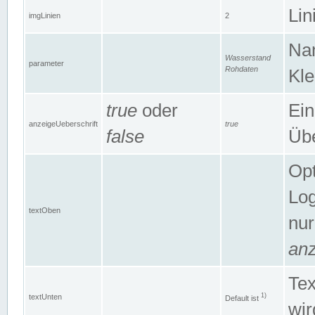
Lin
imgLinien
2
Na
Wasserstand
parameter
Rohdaten
Kle
true
oder
Ein
anzeigeUeberschrift
true
false
Übe
Opt
Log
textOben
nur
anz
Tex
1)
textUnten
Default ist
wir