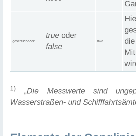
Gan
Hie
ges
true
oder
die
gesetzlicheZeit
true
false
Mit
wir
1)
„
Die Messwerte sind ungep
Wasserstraßen- und Schifffahrtsämte