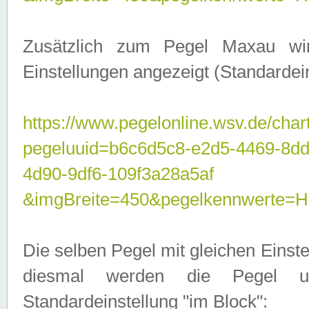
Zusätzlich zum Pegel Maxau wi
Einstellungen angezeigt (Standardein
https://www.pegelonline.wsv.de/char
pegeluuid=b6c6d5c8-e2d5-4469-8d
4d90-9df6-109f3a28a5af
&imgBreite=450&pegelkennwert
Die selben Pegel mit gleichen Einst
diesmal werden die Pegel unt
Standardeinstellung "im Block":