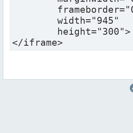
	frameborder="0"

	width="945"

	height="300">

</iframe>