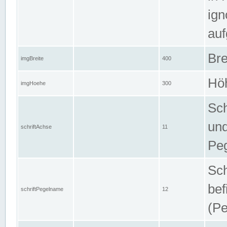
ign
auf
Bre
imgBreite
400
Höh
imgHoehe
300
Sch
und
schriftAchse
11
Pe
Sch
bef
schriftPegelname
12
(Pe