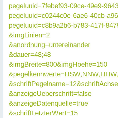
pegeluuid=7febef93-09ce-49e9-964
pegeluuid=c0244c0e-6ae6-40cb-a9
pegeluuid=c8b9a2b6-b783-417f-847
&imgLinien=2
&anordnung=untereinander
&dauer=48;48
&imgBreite=800&imgHoehe=150
&pegelkennwerte=HSW,NNW,HHW
&schriftPegelname=12&schriftAchs
&anzeigeUeberschrift=false
&anzeigeDatenquelle=true
&schriftLetzterWert=15