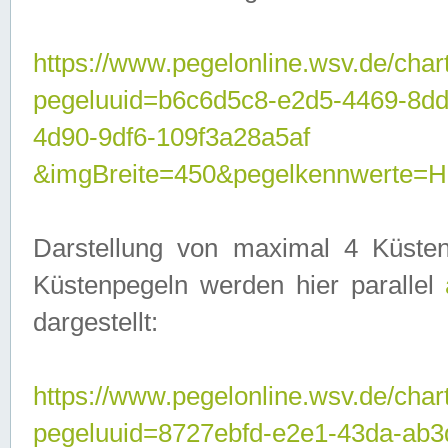
https://www.pegelonline.wsv.de/char
pegeluuid=b6c6d5c8-e2d5-4469-8d
4d90-9df6-109f3a28a5af
&imgBreite=450&pegelkennwerte
Darstellung von maximal 4 Küsten
Küstenpegeln werden hier parallel
dargestellt:
https://www.pegelonline.wsv.de/char
pegeluuid=8727ebfd-e2e1-43da-ab3