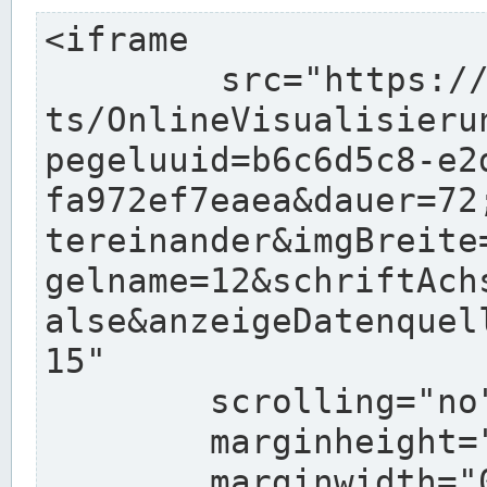
<iframe

	src="https://www.pegelonline.wsv.de/char
ts/OnlineVisualisieru
pegeluuid=b6c6d5c8-e2
fa972ef7eaea&dauer=72
tereinander&imgBreite
gelname=12&schriftAch
alse&anzeigeDatenquel
15"

	scrolling="no"

	marginheight="10"

	marginwidth="0"
