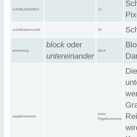
Sch
schriftLetzterWert
12
Pix
Sch
schriftUeberschrift
20
block
oder
Blo
anordnung
block
untereinander
Dar
Di
unt
wen
Gra
keine
Rei
pegelkennwerte
Pegelkennwerte
wir