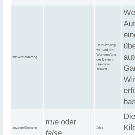
Wer
Aut
ein
übe
Defaultmäßig
wird auf den
Werteumfang
aut
minWerteumfang
der Daten in
Ganglinie
Gan
skaliert.
Wir
erf
bas
Die
true
oder
Kil
anzeigeKilometer
false
false