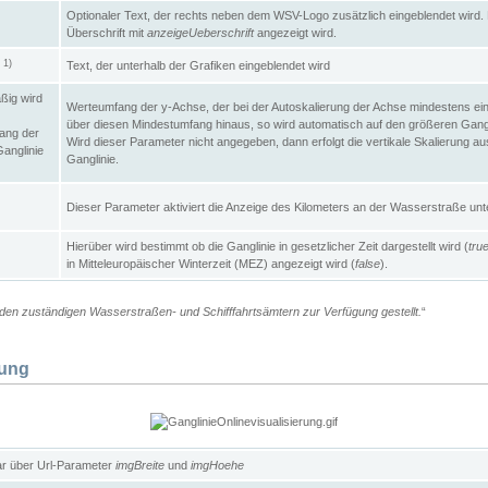
Optionaler Text, der rechts neben dem WSV-Logo zusätzlich eingeblendet wird. 
Überschrift mit
anzeigeUeberschrift
angezeigt wird.
1)
Text, der unterhalb der Grafiken eingeblendet wird
t
ßig wird
Werteumfang der y-Achse, der bei der Autoskalierung der Achse mindestens ein
über diesen Mindestumfang hinaus, so wird automatisch auf den größeren Gangl
ang der
Wird dieser Parameter nicht angegeben, dann erfolgt die vertikale Skalierung au
Ganglinie
Ganglinie.
Dieser Parameter aktiviert die Anzeige des Kilometers an der Wasserstraße unte
Hierüber wird bestimmt ob die Ganglinie in gesetzlicher Zeit dargestellt wird (
tru
in Mitteleuropäischer Winterzeit (MEZ) angezeigt wird (
false
).
en zuständigen Wasserstraßen- und Schifffahrtsämtern zur Verfügung gestellt.
“
lung
ar über Url-Parameter
imgBreite
und
imgHoehe