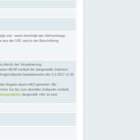
eigt und - wenn innerhalb des Wertumfangs -
te aus der URL wird in der Beschriftung
 Abrufs der Visualisierung.
auer=48;48
verläuft der dargestellte Zeitraum
bfragezeitpunkt beispielsweise der 6.2.2017 11:30
t der Angabe
dauer=48;0
generiert. Bei
mmer nur bis zum aktuellen Zeitpunkt verläuft.
tenganglinien
dargestellt. Hier ist eine