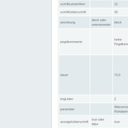
schriftLetzterWert
12
schriftUeberschrift
20
block
oder
anordnung
block
untereinander
keine
pegelkennwerte
Pegelken
dauer
72;0
imgLinien
2
Wasserst
parameter
Rohdaten
true
oder
anzeigeUeberschrift
true
false