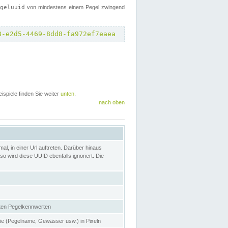
egeluuid
von mindestens einem Pegel zwingend
8-e2d5-4469-8dd8-fa972ef7eaea
eispiele finden Sie weiter
unten
.
nach oben
l, in einer Url auftreten. Darüber hinaus
o wird diese UUID ebenfalls ignoriert. Die
gten Pegelkennwerten
nie (Pegelname, Gewässer usw.) in Pixeln