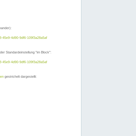
nander):
a3-45e9-4d90-9df6-109f3a28a5af
der Standardeinstellung "im Block":
a3-45e9-4d90-9df6-109f3a28a5af
ien
gestrichelt dargestellt: