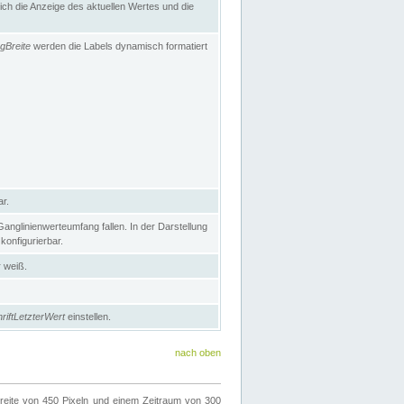
h die Anzeige des aktuellen Wertes und die
gBreite
werden die Labels dynamisch formatiert
ar.
nglinienwerteumfang fallen. In der Darstellung
konfigurierbar.
r weiß.
riftLetzterWert
einstellen.
nach oben
ite von 450 Pixeln und einem Zeitraum von 300