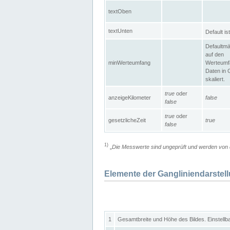
textOben
textUnten
Default is
Defaultmä
auf den
minWerteumfang
Werteumf
Daten in 
skaliert.
true
oder
anzeigeKilometer
false
false
true
oder
gesetzlicheZeit
true
false
1)
„
Die Messwerte sind ungeprüft und werden von d
Elemente der Gangliniendarstel
1
Gesamtbreite und Höhe des Bildes. Einstellb