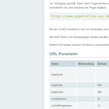
zur Verfügung gestellt. Nach dem Fragezeichen w
erforderlich (es sind maximal vier Pegel möglich):
https://www.pegelonline.wsv.d
Bei den UUIDs handelt es sich um eindeutige und 
Bei einer Reihe von Küstenpegeln werden parall
Weitere Parameter können mit einem & aneinander
URL-Parameter
Name
Wertumfang
Default
pegeluuid
-
imgBreite
400
imgHoehe
300
schriftAchse
11
schriftPegelname
12