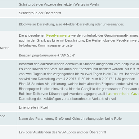
Schriftgröße der Anzeige des letzten Wertes in Pixeln
Schriftgröße der Überschrift
Blockweise Darstellung, also 4-Felder-Darstellung oder untereinander.
Die angegebenen
Pegelkennwerte
werden unterhalb der Gangliniengrafik angez
auch in der Grafik als Linie mit Beschriftung. Die Reihenfolge der Pegelkennwer
beibehalten. Kommaseparierte Liste:
nwerte
Beispiel:
pegelkennwerte=HSW,GLW
Bestimmt den darzustellenden Zeitraum in Stunden ausgehend vom Zeitpunkt des
Es kann sowohl der Start- als auch der Endzeitpunkt definiert werden. Mit z.B.
d
von zwei Tagen in der Vergangenheit bis zu zwei Tagen in die Zukunft. Ist der A
so wird eine Darstellung vom 4.2.2017 11:30 bis zum 8.2.2017 11:30 generiert.
Eine 48-Stunden-Visualisierung, welche beim aktuellen Zeitpunkt endet, wird mi
Binnenpegeln ist dies sinnvoll, da hier die Ganglinie der gemessenen Rohdaten i
Bei einer Reihe von Küstenpegeln werden dagegen parallel
astronomische Gezei
Darstellung des zukünftigen vorausberechneten Verlaufs sinnvoll.
Linienbreite in Pixeln
and
Name des Parameters, Groß- und Kleinschreibung spielt keine Rolle.
Ein- oder Ausblenden des WSV-Logos und der Überschrift