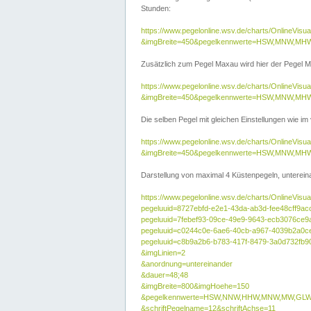
Stunden:
https://www.pegelonline.wsv.de/charts/OnlineVis
&imgBreite=450&pegelkennwerte=HSW,MNW,MH
Zusätzlich zum Pegel Maxau wird hier der Pegel Ma
https://www.pegelonline.wsv.de/charts/OnlineVi
&imgBreite=450&pegelkennwerte=HSW,MNW,MH
Die selben Pegel mit gleichen Einstellungen wie im
https://www.pegelonline.wsv.de/charts/OnlineVi
&imgBreite=450&pegelkennwerte=HSW,MNW,MHW
Darstellung von maximal 4 Küstenpegeln, untereina
https://www.pegelonline.wsv.de/charts/OnlineVisua
pegeluuid=8727ebfd-e2e1-43da-ab3d-fee48cff9ac
pegeluuid=7febef93-09ce-49e9-9643-ecb3076ce9
pegeluuid=c0244c0e-6ae6-40cb-a967-4039b2a0c
pegeluuid=c8b9a2b6-b783-417f-8479-3a0d732fb9
&imgLinien=2
&anordnung=untereinander
&dauer=48;48
&imgBreite=800&imgHoehe=150
&pegelkennwerte=HSW,NNW,HHW,MNW,MW,GLW,
&schriftPegelname=12&schriftAchse=11