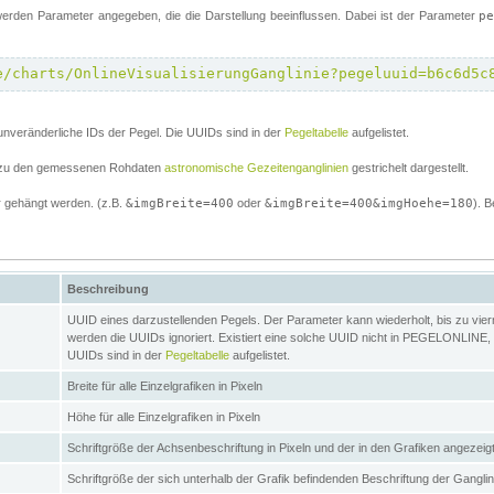
erden Parameter angegeben, die die Darstellung beeinflussen. Dabei ist der Parameter
p
e/charts/OnlineVisualisierungGanglinie?pegeluuid=b6c6d5c
unveränderliche IDs der Pegel. Die UUIDs sind in der
Pegeltabelle
aufgelistet.
el zu den gemessenen Rohdaten
astronomische Gezeitenganglinien
gestrichelt dargestellt.
 gehängt werden. (z.B.
&imgBreite=400
oder
&imgBreite=400&imgHoehe=180
). B
Beschreibung
UUID eines darzustellenden Pegels. Der Parameter kann wiederholt, bis zu vierma
werden die UUIDs ignoriert. Existiert eine solche UUID nicht in PEGELONLINE, s
UUIDs sind in der
Pegeltabelle
aufgelistet.
Breite für alle Einzelgrafiken in Pixeln
Höhe für alle Einzelgrafiken in Pixeln
Schriftgröße der Achsenbeschriftung in Pixeln und der in den Grafiken angezei
Schriftgröße der sich unterhalb der Grafik befindenden Beschriftung der Gangli