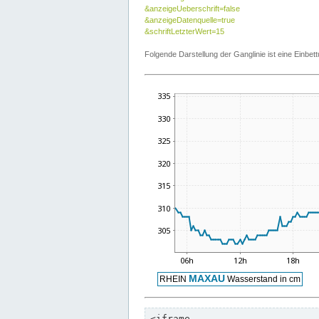
&anzeigeUeberschrift=false
&anzeigeDatenquelle=true
&schriftLetzterWert=15
Folgende Darstellung der Ganglinie ist eine Einb
<iframe
