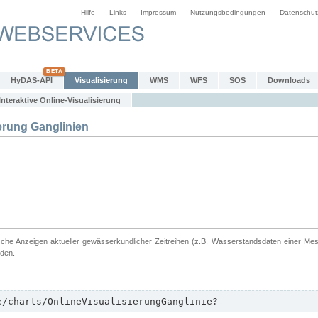
Hilfe
Links
Impressum
Nutzungsbedingungen
Datenschut
HyDAS-API
Visualisierung
WMS
WFS
SOS
Downloads
Interaktive Online-Visualisierung
erung Ganglinien
ische Anzeigen aktueller gewässerkundlicher Zeitreihen (z.B. Wasserstandsdaten einer Me
rden.
e/charts/OnlineVisualisierungGanglinie?