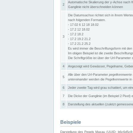
Automatische Skalierung der y-Achse nach W
2
Ganglinie nicht überschneiden können
Die Datumsachse richtet sich in ihrem Wer
nach folgenden Formaten.
- 17.02 6 12 18 18.02
- 17.2 12 18.02
- 17.2 18.2
3
- 17.2 19.2 21.2
- 17.2 21.2 25.2
Es wird immer die Beschriftungsform mit den 
Im obigen Beispiel ist die zweite Beschriftun
Die Schriftgrößte ist über der Url-Parameter
4
Angezeigt wird Gewässer, Pegelname, Geber 
Alle über den Url-Parameter
pegelkennwerte
5
untereinander
werden die Pegelkennwerte in ei
6
Jeder zweite Tag wird grau schattiert, um ei
7
Die Dicke der Ganglinie (im Beispiel 2 Pixel)
8
Darstellung des aktuellen (zuletzt gemessene
Beispiele
Darstellung des Pegels Maxau (UUID: b6c6d5c8