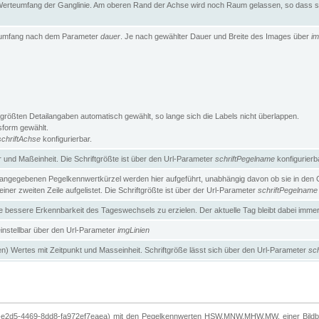
erteumfang der Ganglinie. Am oberen Rand der Achse wird noch Raum gelassen, so dass sic
teumfang nach dem Parameter
dauer
. Je nach gewählter Dauer und Breite des Images über
im
größten Detailangaben automatisch gewählt, so lange sich die Labels nicht überlappen.
gsform gewählt.
schriftAchse
konfigurierbar.
und Maßeinheit. Die Schriftgrößte ist über den Url-Parameter
schriftPegelname
konfigurierb
angegebenen Pegelkennwertkürzel werden hier aufgeführt, unabhängig davon ob sie in den Ga
ner zweiten Zeile aufgelistet. Die Schriftgrößte ist über der Url-Parameter
schriftPegelname
ne bessere Erkennbarkeit des Tageswechsels zu erzielen. Der aktuelle Tag bleibt dabei imme
 einstellbar über den Url-Parameter
imgLinien
n) Wertes mit Zeitpunkt und Masseinheit. Schriftgröße lässt sich über den Url-Parameter
sch
-e2d5-4469-8dd8-fa972ef7eaea) mit den Pegelkennwerten HSW,MNW,MHW,MW, einer Bildbre