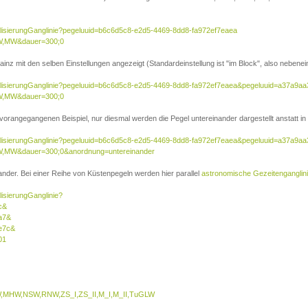
ualisierungGanglinie?pegeluuid=b6c6d5c8-e2d5-4469-8dd8-fa972ef7eaea
W,MW&dauer=300;0
inz mit den selben Einstellungen angezeigt (Standardeinstellung ist "im Block", also nebenei
sualisierungGanglinie?pegeluuid=b6c6d5c8-e2d5-4469-8dd8-fa972ef7eaea&pegeluuid=a37a9a
W,MW&dauer=300;0
 vorangegangenen Beispiel, nur diesmal werden die Pegel untereinander dargestellt anstatt in 
sualisierungGanglinie?pegeluuid=b6c6d5c8-e2d5-4469-8dd8-fa972ef7eaea&pegeluuid=a37a9a
,MW&dauer=300;0&anordnung=untereinander
nder. Bei einer Reihe von Küstenpegeln werden hier parallel
astronomische Gezeitenganglin
lisierungGanglinie?
c&
a7&
e7c&
01
MHW,NSW,RNW,ZS_I,ZS_II,M_I,M_II,TuGLW