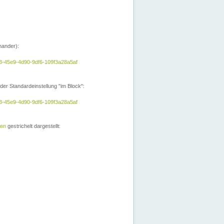
nander):
a3-45e9-4d90-9df6-109f3a28a5af
der Standardeinstellung "im Block":
a3-45e9-4d90-9df6-109f3a28a5af
ien
gestrichelt dargestellt: