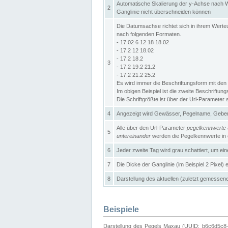
Automatische Skalierung der y-Achse nach W
2
Ganglinie nicht überschneiden können
Die Datumsachse richtet sich in ihrem Wer
nach folgenden Formaten.
- 17.02 6 12 18 18.02
- 17.2 12 18.02
- 17.2 18.2
3
- 17.2 19.2 21.2
- 17.2 21.2 25.2
Es wird immer die Beschriftungsform mit den 
Im obigen Beispiel ist die zweite Beschriftun
Die Schriftgrößte ist über der Url-Parameter
4
Angezeigt wird Gewässer, Pegelname, Geber 
Alle über den Url-Parameter
pegelkennwerte
5
untereinander
werden die Pegelkennwerte in ei
6
Jeder zweite Tag wird grau schattiert, um ei
7
Die Dicke der Ganglinie (im Beispiel 2 Pixel)
8
Darstellung des aktuellen (zuletzt gemessene
Beispiele
Darstellung des Pegels Maxau (UUID: b6c6d5c8