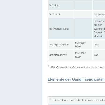
textOben
textUnten
Default is
Defaultmä
auf den
minWerteumfang
Werteumf
Daten in 
skaliert.
true
oder
anzeigeKilometer
false
false
true
oder
gesetzlicheZeit
true
false
1)
„
Die Messwerte sind ungeprüft und werden von d
Elemente der Gangliniendarstel
1
Gesamtbreite und Höhe des Bildes. Einstellb