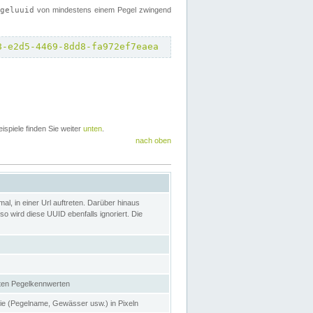
egeluuid
von mindestens einem Pegel zwingend
8-e2d5-4469-8dd8-fa972ef7eaea
eispiele finden Sie weiter
unten
.
nach oben
l, in einer Url auftreten. Darüber hinaus
o wird diese UUID ebenfalls ignoriert. Die
gten Pegelkennwerten
nie (Pegelname, Gewässer usw.) in Pixeln