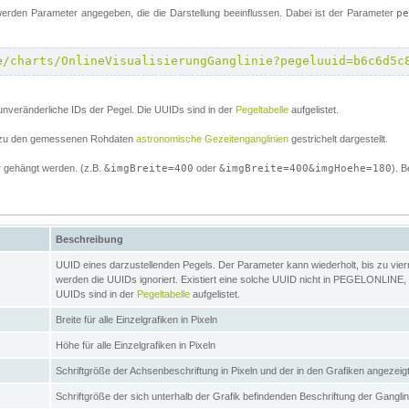
erden Parameter angegeben, die die Darstellung beeinflussen. Dabei ist der Parameter
p
e/charts/OnlineVisualisierungGanglinie?pegeluuid=b6c6d5c
unveränderliche IDs der Pegel. Die UUIDs sind in der
Pegeltabelle
aufgelistet.
el zu den gemessenen Rohdaten
astronomische Gezeitenganglinien
gestrichelt dargestellt.
 gehängt werden. (z.B.
&imgBreite=400
oder
&imgBreite=400&imgHoehe=180
). B
Beschreibung
UUID eines darzustellenden Pegels. Der Parameter kann wiederholt, bis zu vierma
werden die UUIDs ignoriert. Existiert eine solche UUID nicht in PEGELONLINE, s
UUIDs sind in der
Pegeltabelle
aufgelistet.
Breite für alle Einzelgrafiken in Pixeln
Höhe für alle Einzelgrafiken in Pixeln
Schriftgröße der Achsenbeschriftung in Pixeln und der in den Grafiken angezei
Schriftgröße der sich unterhalb der Grafik befindenden Beschriftung der Gangli