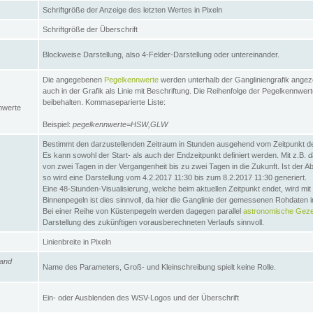
Schriftgröße der Anzeige des letzten Wertes in Pixeln
Schriftgröße der Überschrift
Blockweise Darstellung, also 4-Felder-Darstellung oder untereinander.
Die angegebenen
Pegelkennwerte
werden unterhalb der Gangliniengrafik angez
auch in der Grafik als Linie mit Beschriftung. Die Reihenfolge der Pegelkennwer
beibehalten. Kommaseparierte Liste:
nwerte
Beispiel:
pegelkennwerte=HSW,GLW
Bestimmt den darzustellenden Zeitraum in Stunden ausgehend vom Zeitpunkt des
Es kann sowohl der Start- als auch der Endzeitpunkt definiert werden. Mit z.B.
d
von zwei Tagen in der Vergangenheit bis zu zwei Tagen in die Zukunft. Ist der A
so wird eine Darstellung vom 4.2.2017 11:30 bis zum 8.2.2017 11:30 generiert.
Eine 48-Stunden-Visualisierung, welche beim aktuellen Zeitpunkt endet, wird mi
Binnenpegeln ist dies sinnvoll, da hier die Ganglinie der gemessenen Rohdaten i
Bei einer Reihe von Küstenpegeln werden dagegen parallel
astronomische Gezei
Darstellung des zukünftigen vorausberechneten Verlaufs sinnvoll.
Linienbreite in Pixeln
and
Name des Parameters, Groß- und Kleinschreibung spielt keine Rolle.
Ein- oder Ausblenden des WSV-Logos und der Überschrift