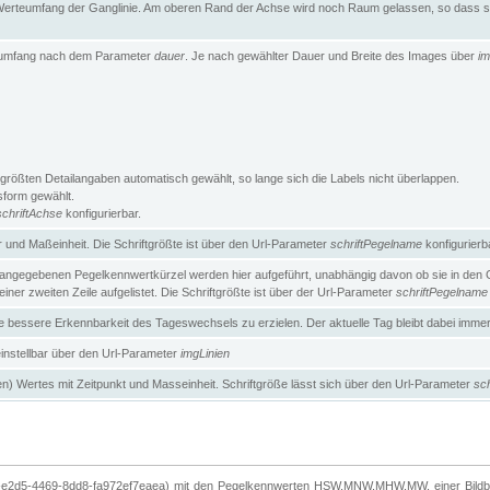
erteumfang der Ganglinie. Am oberen Rand der Achse wird noch Raum gelassen, so dass sic
teumfang nach dem Parameter
dauer
. Je nach gewählter Dauer und Breite des Images über
im
größten Detailangaben automatisch gewählt, so lange sich die Labels nicht überlappen.
gsform gewählt.
schriftAchse
konfigurierbar.
und Maßeinheit. Die Schriftgrößte ist über den Url-Parameter
schriftPegelname
konfigurierb
angegebenen Pegelkennwertkürzel werden hier aufgeführt, unabhängig davon ob sie in den Ga
ner zweiten Zeile aufgelistet. Die Schriftgrößte ist über der Url-Parameter
schriftPegelname
ne bessere Erkennbarkeit des Tageswechsels zu erzielen. Der aktuelle Tag bleibt dabei imme
 einstellbar über den Url-Parameter
imgLinien
n) Wertes mit Zeitpunkt und Masseinheit. Schriftgröße lässt sich über den Url-Parameter
sch
-e2d5-4469-8dd8-fa972ef7eaea) mit den Pegelkennwerten HSW,MNW,MHW,MW, einer Bildbre