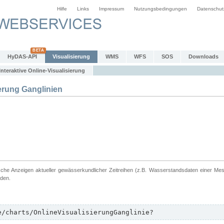
Hilfe
Links
Impressum
Nutzungsbedingungen
Datenschut
HyDAS-API
Visualisierung
WMS
WFS
SOS
Downloads
Interaktive Online-Visualisierung
erung Ganglinien
ische Anzeigen aktueller gewässerkundlicher Zeitreihen (z.B. Wasserstandsdaten einer Me
rden.
e/charts/OnlineVisualisierungGanglinie?