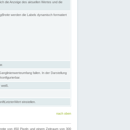
h die Anzeige des aktuellen Wertes und die
gBreite
werden die Labels dynamisch formatiert
ar.
nglinienwerteumfang fallen. In der Darstellung
konfigurierbar.
r weiß.
riftLetzterWert
einstellen.
nach oben
ite von 450 Pixeln und einem Zeitraum von 300