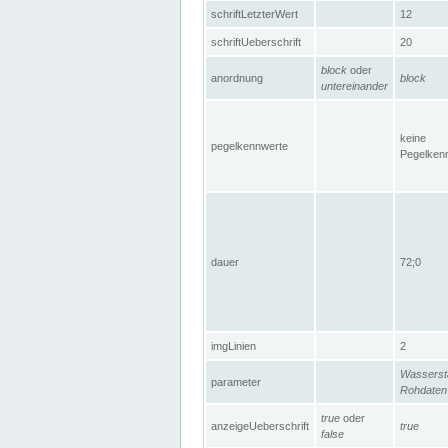
schriftLetzterWert
12
schriftUeberschrift
20
block
oder
anordnung
block
untereinander
keine
pegelkennwerte
Pegelken
dauer
72;0
imgLinien
2
Wasserst
parameter
Rohdaten
true
oder
anzeigeUeberschrift
true
false