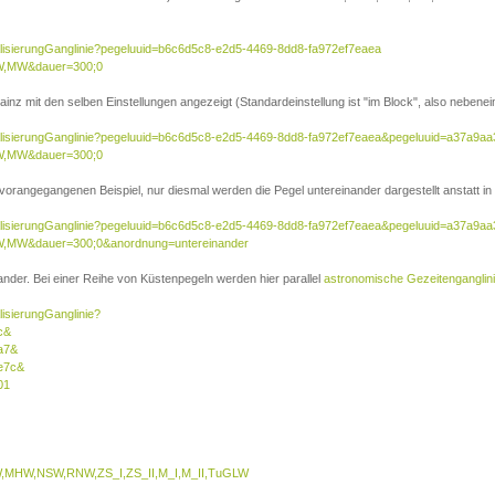
ualisierungGanglinie?pegeluuid=b6c6d5c8-e2d5-4469-8dd8-fa972ef7eaea
W,MW&dauer=300;0
inz mit den selben Einstellungen angezeigt (Standardeinstellung ist "im Block", also nebenei
sualisierungGanglinie?pegeluuid=b6c6d5c8-e2d5-4469-8dd8-fa972ef7eaea&pegeluuid=a37a9a
W,MW&dauer=300;0
 vorangegangenen Beispiel, nur diesmal werden die Pegel untereinander dargestellt anstatt in 
sualisierungGanglinie?pegeluuid=b6c6d5c8-e2d5-4469-8dd8-fa972ef7eaea&pegeluuid=a37a9a
,MW&dauer=300;0&anordnung=untereinander
nder. Bei einer Reihe von Küstenpegeln werden hier parallel
astronomische Gezeitenganglin
lisierungGanglinie?
c&
a7&
e7c&
01
MHW,NSW,RNW,ZS_I,ZS_II,M_I,M_II,TuGLW