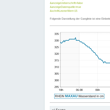
&anzeigeUeberschrift=false
&anzeigeDatenquelle=true
&schriftLetzterWert=15
Folgende Darstellung der Ganglinie ist eine Einb
<iframe
