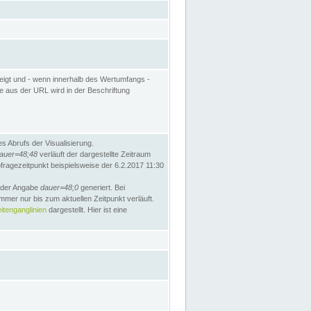
eigt und - wenn innerhalb des Wertumfangs -
te aus der URL wird in der Beschriftung
 Abrufs der Visualisierung.
auer=48;48
verläuft der dargestellte Zeitraum
bfragezeitpunkt beispielsweise der 6.2.2017 11:30
t der Angabe
dauer=48;0
generiert. Bei
mmer nur bis zum aktuellen Zeitpunkt verläuft.
tenganglinien
dargestellt. Hier ist eine