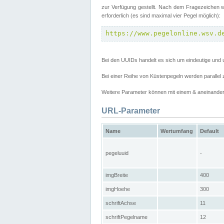
zur Verfügung gestellt. Nach dem Fragezeichen w
erforderlich (es sind maximal vier Pegel möglich):
https://www.pegelonline.wsv.d
Bei den UUIDs handelt es sich um eindeutige und 
Bei einer Reihe von Küstenpegeln werden parall
Weitere Parameter können mit einem & aneinander
URL-Parameter
Name
Wertumfang
Default
pegeluuid
-
imgBreite
400
imgHoehe
300
schriftAchse
11
schriftPegelname
12