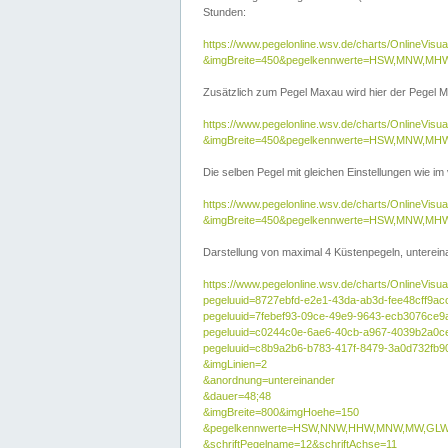
Stunden:
https://www.pegelonline.wsv.de/charts/OnlineVis
&imgBreite=450&pegelkennwerte=HSW,MNW,MH
Zusätzlich zum Pegel Maxau wird hier der Pegel Ma
https://www.pegelonline.wsv.de/charts/OnlineVi
&imgBreite=450&pegelkennwerte=HSW,MNW,MH
Die selben Pegel mit gleichen Einstellungen wie im
https://www.pegelonline.wsv.de/charts/OnlineVi
&imgBreite=450&pegelkennwerte=HSW,MNW,MHW
Darstellung von maximal 4 Küstenpegeln, untereina
https://www.pegelonline.wsv.de/charts/OnlineVisua
pegeluuid=8727ebfd-e2e1-43da-ab3d-fee48cff9ac
pegeluuid=7febef93-09ce-49e9-9643-ecb3076ce9
pegeluuid=c0244c0e-6ae6-40cb-a967-4039b2a0c
pegeluuid=c8b9a2b6-b783-417f-8479-3a0d732fb9
&imgLinien=2
&anordnung=untereinander
&dauer=48;48
&imgBreite=800&imgHoehe=150
&pegelkennwerte=HSW,NNW,HHW,MNW,MW,GLW,
&schriftPegelname=12&schriftAchse=11