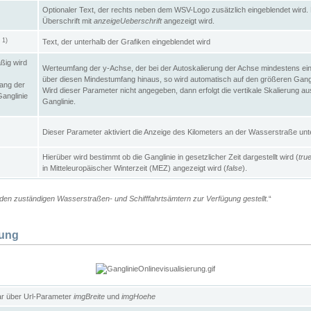
Optionaler Text, der rechts neben dem WSV-Logo zusätzlich eingeblendet wird. 
Überschrift mit
anzeigeUeberschrift
angezeigt wird.
1)
Text, der unterhalb der Grafiken eingeblendet wird
t
ßig wird
Werteumfang der y-Achse, der bei der Autoskalierung der Achse mindestens ein
über diesen Mindestumfang hinaus, so wird automatisch auf den größeren Gangl
ang der
Wird dieser Parameter nicht angegeben, dann erfolgt die vertikale Skalierung au
Ganglinie
Ganglinie.
Dieser Parameter aktiviert die Anzeige des Kilometers an der Wasserstraße unte
Hierüber wird bestimmt ob die Ganglinie in gesetzlicher Zeit dargestellt wird (
tru
in Mitteleuropäischer Winterzeit (MEZ) angezeigt wird (
false
).
en zuständigen Wasserstraßen- und Schifffahrtsämtern zur Verfügung gestellt.
“
lung
ar über Url-Parameter
imgBreite
und
imgHoehe