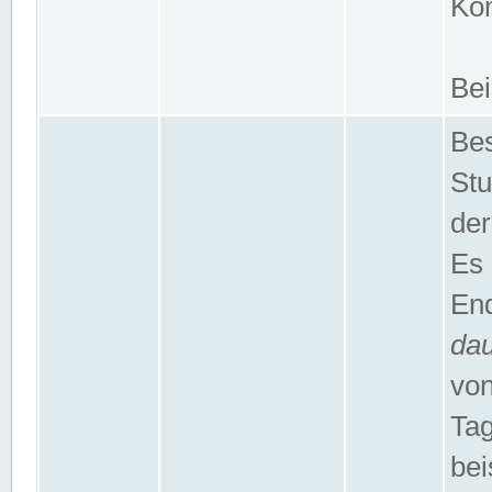
Kom
Bei
Bes
Stu
der
Es 
End
da
von
Tag
bei