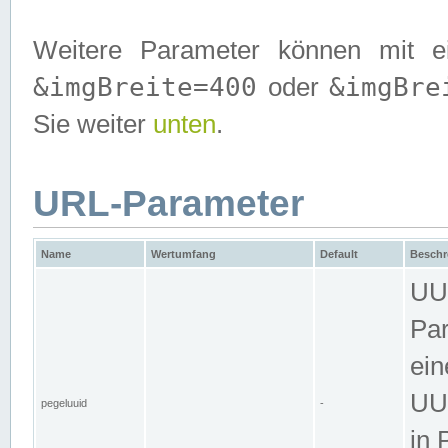
Weitere Parameter können mit e
&imgBreite=400
&imgBre
oder
Sie weiter
unten
.
URL-Parameter
Name
Wertumfang
Default
Beschr
UUI
Par
ein
UUI
pegeluuid
-
in 