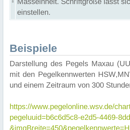
Masseinheit. Schriftgröße lässt s
8
einstellen.
Beispiele
Darstellung des Pegels Maxau (UU
mit den Pegelkennwerten HSW,MNW
und einem Zeitraum von 300 Stunde
https://www.pegelonline.wsv.de/char
pegeluuid=b6c6d5c8-e2d5-4469-8dd
&imgBreite=450&pegelkennwert