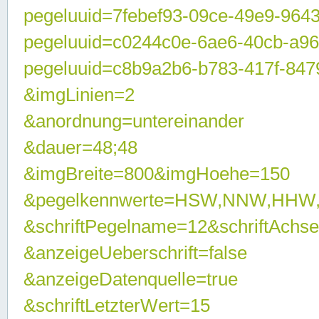
pegeluuid=7febef93-09ce-49e9-964
pegeluuid=c0244c0e-6ae6-40cb-a9
pegeluuid=c8b9a2b6-b783-417f-847
&imgLinien=2
&anordnung=untereinander
&dauer=48;48
&imgBreite=800&imgHoehe=150
&pegelkennwerte=HSW,NNW,HHW
&schriftPegelname=12&schriftAchs
&anzeigeUeberschrift=false
&anzeigeDatenquelle=true
&schriftLetzterWert=15