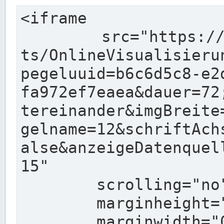
<iframe

	src="https://www.pegelonline.wsv.de/char
ts/OnlineVisualisieru
pegeluuid=b6c6d5c8-e2
fa972ef7eaea&dauer=72
tereinander&imgBreite
gelname=12&schriftAch
alse&anzeigeDatenquel
15"

	scrolling="no"

	marginheight="10"

	marginwidth="0"
