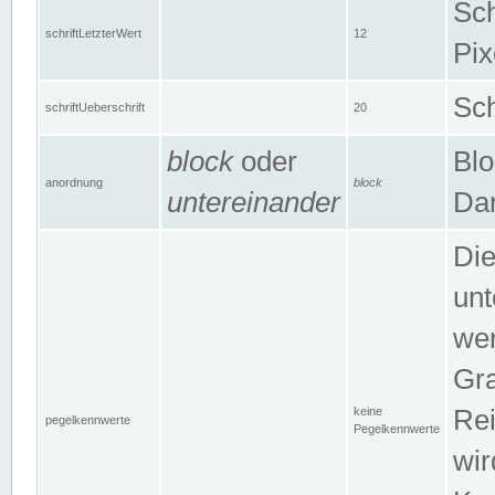
Sch
schriftLetzterWert
12
Pix
Sch
schriftUeberschrift
20
block
oder
Blo
anordnung
block
untereinander
Dar
Di
unt
wen
Gra
keine
Rei
pegelkennwerte
Pegelkennwerte
wir