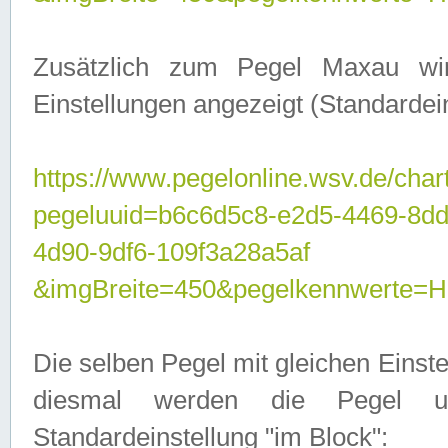
Zusätzlich zum Pegel Maxau wi
Einstellungen angezeigt (Standardein
https://www.pegelonline.wsv.de/char
pegeluuid=b6c6d5c8-e2d5-4469-8d
4d90-9df6-109f3a28a5af
&imgBreite=450&pegelkennwert
Die selben Pegel mit gleichen Einst
diesmal werden die Pegel unt
Standardeinstellung "im Block":