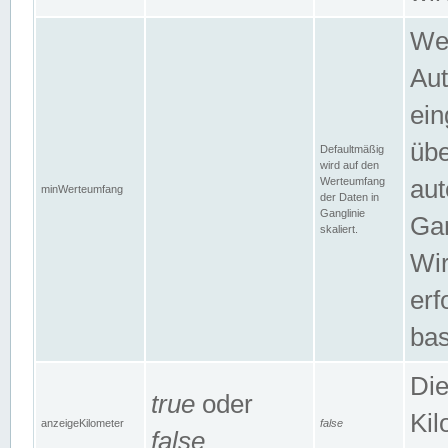
Wer
Aut
ein
übe
Defaultmäßig
wird auf den
Werteumfang
aut
minWerteumfang
der Daten in
Ganglinie
Gan
skaliert.
Wir
erf
bas
Die
true
oder
Kil
anzeigeKilometer
false
false