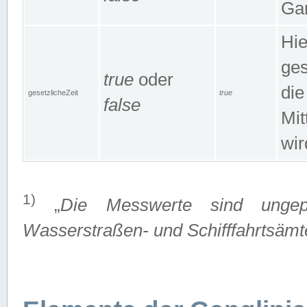
Gan
Hie
ges
true
oder
die
gesetzlicheZeit
true
false
Mit
wir
1)
„
Die Messwerte sind ungep
Wasserstraßen- und Schifffahrtsämte