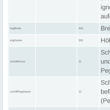
ign
auf
Bre
imgBreite
400
Höh
imgHoehe
300
Sch
und
schriftAchse
11
Pe
Sch
bef
schriftPegelname
12
(Pe