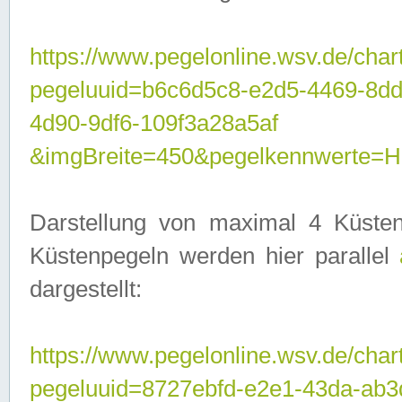
https://www.pegelonline.wsv.de/char
pegeluuid=b6c6d5c8-e2d5-4469-8d
4d90-9df6-109f3a28a5af
&imgBreite=450&pegelkennwerte
Darstellung von maximal 4 Küsten
Küstenpegeln werden hier parallel
dargestellt:
https://www.pegelonline.wsv.de/char
pegeluuid=8727ebfd-e2e1-43da-ab3