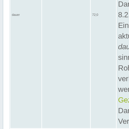
Dar
8.2
dauer
72;0
Ein
akt
da
sin
Roh
ver
wer
Gez
Dar
Ver