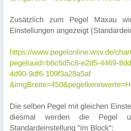
Zusätzlich zum Pegel Maxau wi
Einstellungen angezeigt (Standardein
https://www.pegelonline.wsv.de/char
pegeluuid=b6c6d5c8-e2d5-4469-8d
4d90-9df6-109f3a28a5af
&imgBreite=450&pegelkennwert
Die selben Pegel mit gleichen Einst
diesmal werden die Pegel unt
Standardeinstellung "im Block":