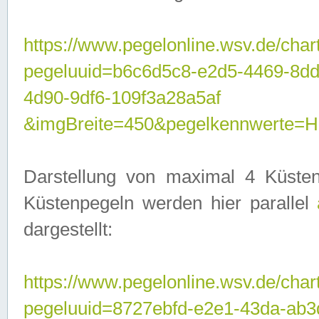
https://www.pegelonline.wsv.de/char
pegeluuid=b6c6d5c8-e2d5-4469-8d
4d90-9df6-109f3a28a5af
&imgBreite=450&pegelkennwerte
Darstellung von maximal 4 Küsten
Küstenpegeln werden hier parallel
dargestellt:
https://www.pegelonline.wsv.de/char
pegeluuid=8727ebfd-e2e1-43da-ab3