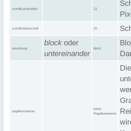
Sch
schriftLetzterWert
12
Pix
Sch
schriftUeberschrift
20
block
oder
Blo
anordnung
block
untereinander
Dar
Di
unt
wen
Gra
keine
Rei
pegelkennwerte
Pegelkennwerte
wir