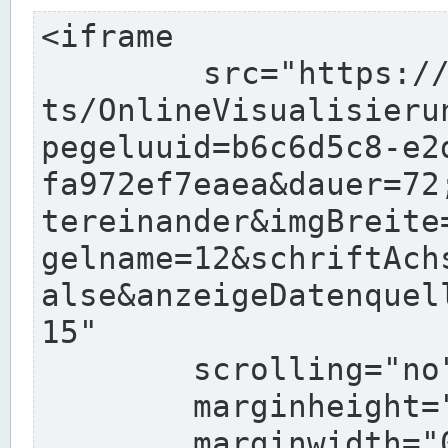
<iframe

	src="https://www.pegelonline.wsv.de/char
ts/OnlineVisualisieru
pegeluuid=b6c6d5c8-e2
fa972ef7eaea&dauer=72
tereinander&imgBreite
gelname=12&schriftAch
alse&anzeigeDatenquel
15"

	scrolling="no"

	marginheight="10"

	marginwidth="0"
