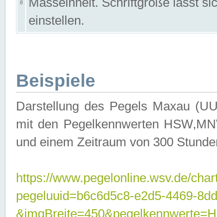
Masseinheit. Schriftgröße lässt s
8
einstellen.
Beispiele
Darstellung des Pegels Maxau (UU
mit den Pegelkennwerten HSW,MNW
und einem Zeitraum von 300 Stunde
https://www.pegelonline.wsv.de/char
pegeluuid=b6c6d5c8-e2d5-4469-8dd
&imgBreite=450&pegelkennwert