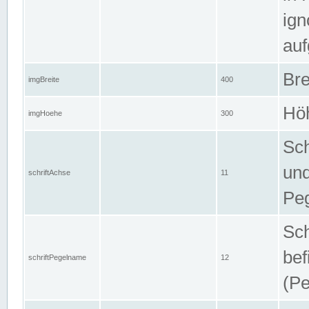
ign
auf
Bre
imgBreite
400
Höh
imgHoehe
300
Sch
und
schriftAchse
11
Pe
Sch
bef
schriftPegelname
12
(Pe