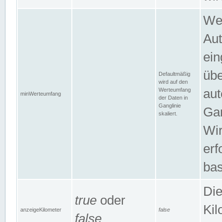
Wer
Aut
ein
übe
Defaultmäßig
wird auf den
Werteumfang
aut
minWerteumfang
der Daten in
Ganglinie
Gan
skaliert.
Wir
erf
bas
Die
true
oder
Kil
anzeigeKilometer
false
false