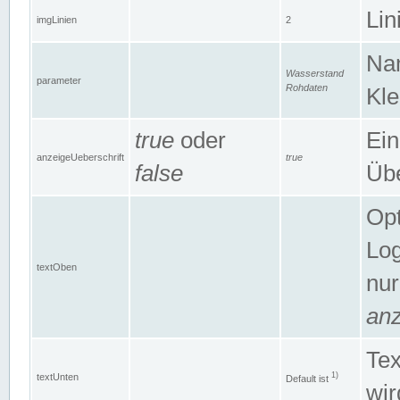
Lin
imgLinien
2
Na
Wasserstand
parameter
Rohdaten
Kle
true
oder
Ein
anzeigeUeberschrift
true
false
Übe
Opt
Log
textOben
nur
anz
Tex
1)
textUnten
Default ist
wir