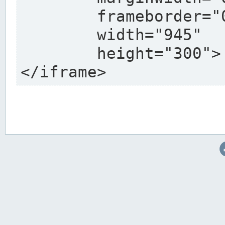
	frameborder="0"

	width="945"

	height="300">

</iframe>