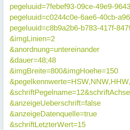
pegeluuid=7febef93-09ce-49e9-964
pegeluuid=c0244c0e-6ae6-40cb-a9
pegeluuid=c8b9a2b6-b783-417f-847
&imgLinien=2
&anordnung=untereinander
&dauer=48;48
&imgBreite=800&imgHoehe=150
&pegelkennwerte=HSW,NNW,HHW
&schriftPegelname=12&schriftAchs
&anzeigeUeberschrift=false
&anzeigeDatenquelle=true
&schriftLetzterWert=15