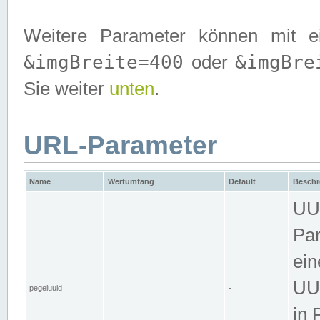
Weitere Parameter können mit e
&imgBreite=400
&imgBre
oder
Sie weiter
unten
.
URL-Parameter
Name
Wertumfang
Default
Beschr
UUI
Par
ein
UUI
pegeluuid
-
in 