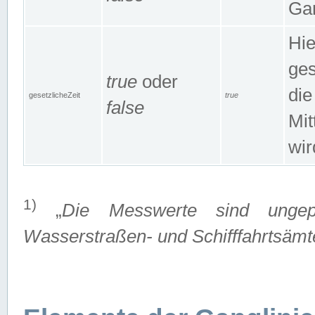
Gan
Hie
ges
true
oder
die
gesetzlicheZeit
true
false
Mit
wir
1)
„
Die Messwerte sind ungep
Wasserstraßen- und Schifffahrtsämte