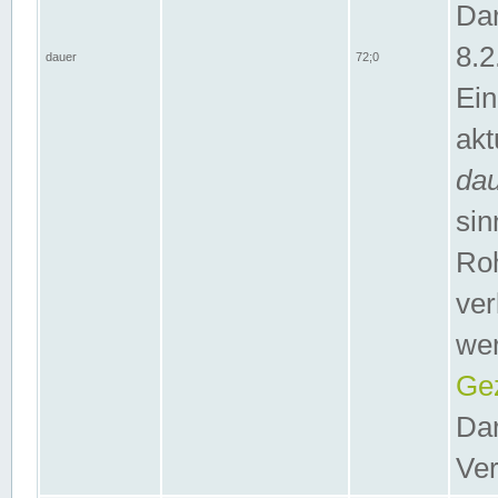
Dar
8.2
dauer
72;0
Ein
akt
da
sin
Roh
ver
wer
Gez
Dar
Ver