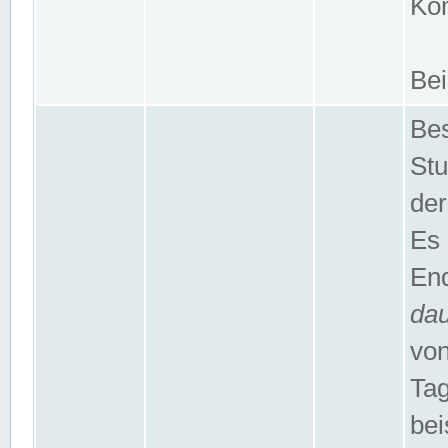
Kom
Bei
Bes
Stu
der
Es 
End
da
von
Tag
bei