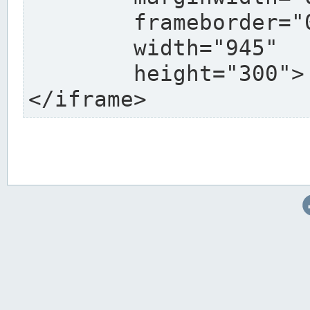
	frameborder="0"

	width="945"

	height="300">

</iframe>