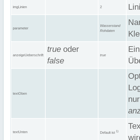
Lin
imgLinien
2
Na
Wasserstand
parameter
Rohdaten
Kle
true
oder
Ein
anzeigeUeberschrift
true
false
Übe
Opt
Log
textOben
nur
anz
Tex
1)
textUnten
Default ist
wir