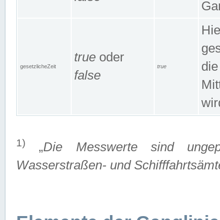
Gan
Hie
ges
true
oder
die
gesetzlicheZeit
true
false
Mit
wir
1)
„
Die Messwerte sind ungep
Wasserstraßen- und Schifffahrtsämte