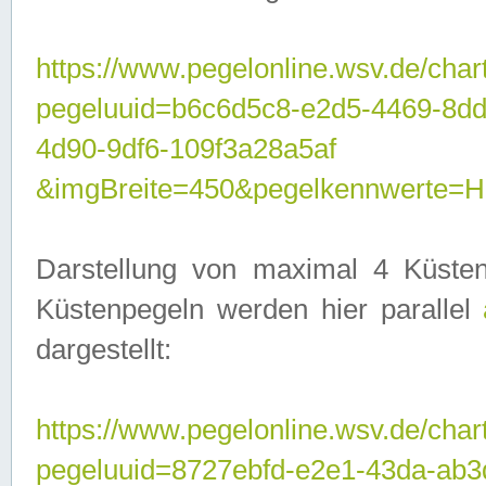
https://www.pegelonline.wsv.de/char
pegeluuid=b6c6d5c8-e2d5-4469-8d
4d90-9df6-109f3a28a5af
&imgBreite=450&pegelkennwerte
Darstellung von maximal 4 Küsten
Küstenpegeln werden hier parallel
dargestellt:
https://www.pegelonline.wsv.de/char
pegeluuid=8727ebfd-e2e1-43da-ab3