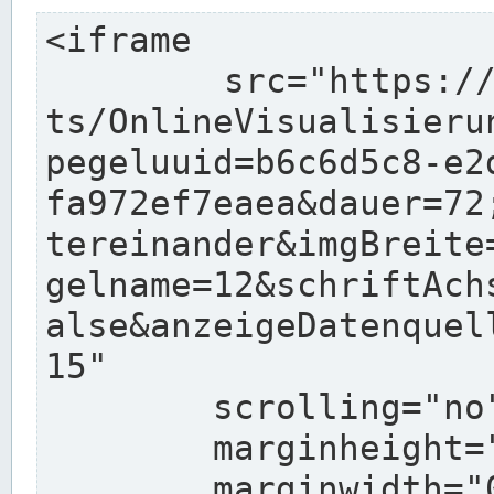
<iframe

	src="https://www.pegelonline.wsv.de/char
ts/OnlineVisualisieru
pegeluuid=b6c6d5c8-e2
fa972ef7eaea&dauer=72
tereinander&imgBreite
gelname=12&schriftAch
alse&anzeigeDatenquel
15"

	scrolling="no"

	marginheight="10"

	marginwidth="0"
