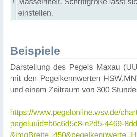
Masseinheit. Schriftgröße lässt s
8
einstellen.
Beispiele
Darstellung des Pegels Maxau (UU
mit den Pegelkennwerten HSW,MNW
und einem Zeitraum von 300 Stunde
https://www.pegelonline.wsv.de/char
pegeluuid=b6c6d5c8-e2d5-4469-8dd
&imgBreite=450&pegelkennwert