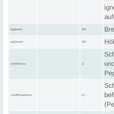
ign
auf
Bre
imgBreite
400
Höh
imgHoehe
300
Sch
und
schriftAchse
11
Pe
Sch
bef
schriftPegelname
12
(Pe