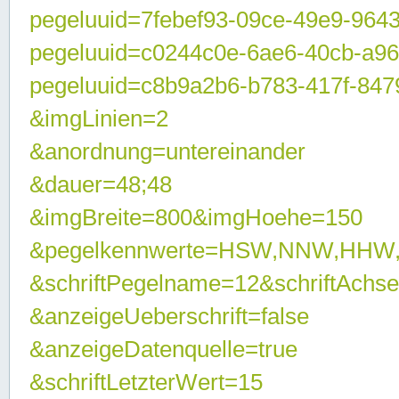
pegeluuid=7febef93-09ce-49e9-964
pegeluuid=c0244c0e-6ae6-40cb-a9
pegeluuid=c8b9a2b6-b783-417f-847
&imgLinien=2
&anordnung=untereinander
&dauer=48;48
&imgBreite=800&imgHoehe=150
&pegelkennwerte=HSW,NNW,HHW
&schriftPegelname=12&schriftAchs
&anzeigeUeberschrift=false
&anzeigeDatenquelle=true
&schriftLetzterWert=15