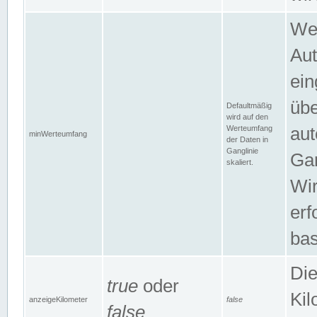
Wer
Aut
ein
übe
Defaultmäßig
wird auf den
Werteumfang
aut
minWerteumfang
der Daten in
Ganglinie
Gan
skaliert.
Wir
erf
bas
Die
true
oder
Kil
anzeigeKilometer
false
false