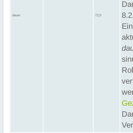
Dar
8.2
dauer
72;0
Ein
akt
da
sin
Roh
ver
wer
Gez
Dar
Ver