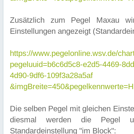
Zusätzlich zum Pegel Maxau wi
Einstellungen angezeigt (Standardein
https://www.pegelonline.wsv.de/char
pegeluuid=b6c6d5c8-e2d5-4469-8d
4d90-9df6-109f3a28a5af
&imgBreite=450&pegelkennwert
Die selben Pegel mit gleichen Einst
diesmal werden die Pegel unt
Standardeinstellung "im Block":