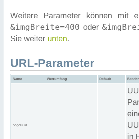
Weitere Parameter können mit e
&imgBreite=400
&imgBre
oder
Sie weiter
unten
.
URL-Parameter
Name
Wertumfang
Default
Beschr
UUI
Par
ein
UUI
pegeluuid
-
in 