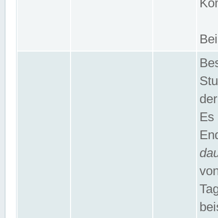
Kom
Bei
Bes
Stu
der
Es 
End
da
von
Tag
bei