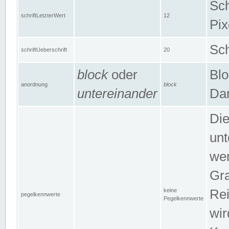
Sch
schriftLetzterWert
12
Pix
Sch
schriftUeberschrift
20
block
oder
Blo
anordnung
block
untereinander
Dar
Di
unt
wen
Gra
keine
Rei
pegelkennwerte
Pegelkennwerte
wir