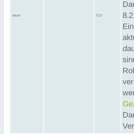
Dar
8.2
dauer
72;0
Ein
akt
da
sin
Roh
ver
wer
Gez
Dar
Ver