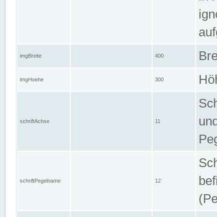
ign
auf
Bre
imgBreite
400
Höh
imgHoehe
300
Sch
und
schriftAchse
11
Pe
Sch
bef
schriftPegelname
12
(Pe