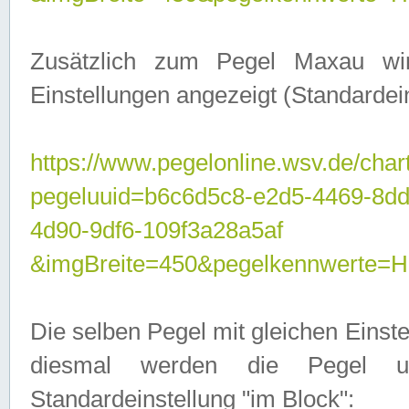
Zusätzlich zum Pegel Maxau wi
Einstellungen angezeigt (Standardein
https://www.pegelonline.wsv.de/char
pegeluuid=b6c6d5c8-e2d5-4469-8d
4d90-9df6-109f3a28a5af
&imgBreite=450&pegelkennwert
Die selben Pegel mit gleichen Einst
diesmal werden die Pegel unt
Standardeinstellung "im Block":