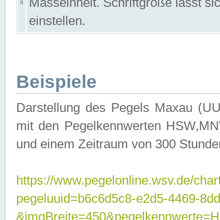
Masseinheit. Schriftgröße lässt s
8
einstellen.
Beispiele
Darstellung des Pegels Maxau (UU
mit den Pegelkennwerten HSW,MNW
und einem Zeitraum von 300 Stunde
https://www.pegelonline.wsv.de/char
pegeluuid=b6c6d5c8-e2d5-4469-8dd
&imgBreite=450&pegelkennwert