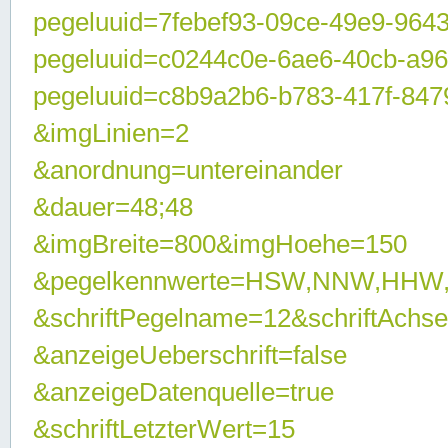
pegeluuid=7febef93-09ce-49e9-964
pegeluuid=c0244c0e-6ae6-40cb-a9
pegeluuid=c8b9a2b6-b783-417f-847
&imgLinien=2
&anordnung=untereinander
&dauer=48;48
&imgBreite=800&imgHoehe=150
&pegelkennwerte=HSW,NNW,HHW
&schriftPegelname=12&schriftAchs
&anzeigeUeberschrift=false
&anzeigeDatenquelle=true
&schriftLetzterWert=15