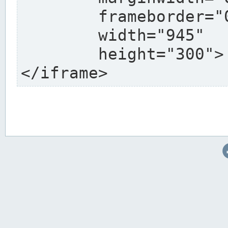
	frameborder="0"

	width="945"

	height="300">

</iframe>