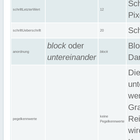
Sch
schriftLetzterWert
12
Pix
Sch
schriftUeberschrift
20
block
oder
Blo
anordnung
block
untereinander
Dar
Di
unt
wen
Gra
keine
Rei
pegelkennwerte
Pegelkennwerte
wir