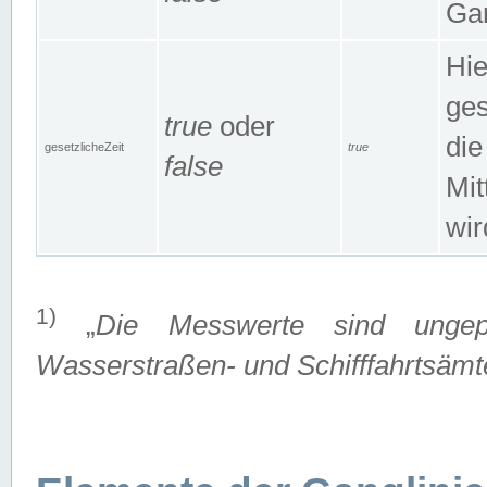
Gan
Hie
ges
true
oder
die
gesetzlicheZeit
true
false
Mit
wir
1)
„
Die Messwerte sind ungep
Wasserstraßen- und Schifffahrtsämte