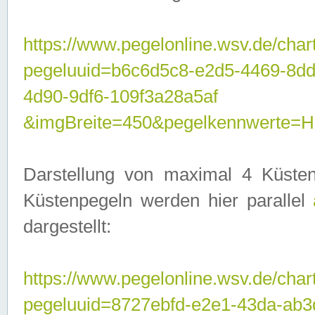
https://www.pegelonline.wsv.de/char
pegeluuid=b6c6d5c8-e2d5-4469-8d
4d90-9df6-109f3a28a5af
&imgBreite=450&pegelkennwerte
Darstellung von maximal 4 Küsten
Küstenpegeln werden hier parallel
dargestellt:
https://www.pegelonline.wsv.de/char
pegeluuid=8727ebfd-e2e1-43da-ab3