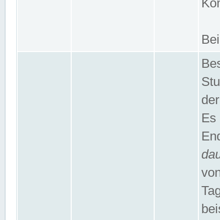
Kom
Bei
Bes
Stu
der
Es 
End
da
von
Tag
bei