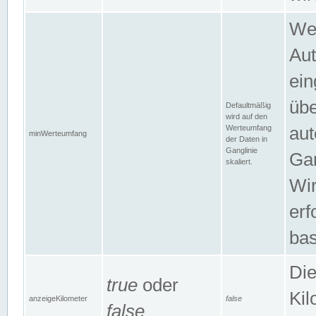
Wer
Aut
ein
übe
Defaultmäßig
wird auf den
Werteumfang
aut
minWerteumfang
der Daten in
Ganglinie
Gan
skaliert.
Wir
erf
bas
Die
true
oder
Kil
anzeigeKilometer
false
false