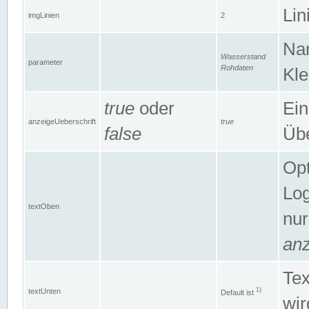
Lin
imgLinien
2
Na
Wasserstand
parameter
Rohdaten
Kle
true
oder
Ein
anzeigeUeberschrift
true
false
Übe
Opt
Log
textOben
nur
anz
Tex
1)
textUnten
Default ist
wir