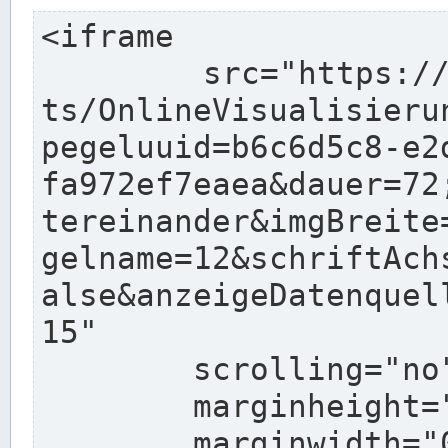
<iframe

	src="https://www.pegelonline.wsv.de/char
ts/OnlineVisualisieru
pegeluuid=b6c6d5c8-e2
fa972ef7eaea&dauer=72
tereinander&imgBreite
gelname=12&schriftAch
alse&anzeigeDatenquel
15"

	scrolling="no"

	marginheight="10"

	marginwidth="0"
