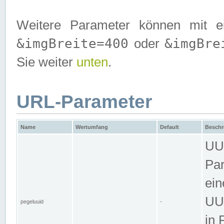
Weitere Parameter können mit e
&imgBreite=400
&imgBre
oder
Sie weiter
unten
.
URL-Parameter
Name
Wertumfang
Default
Beschr
UUI
Par
ein
UUI
pegeluuid
-
in 