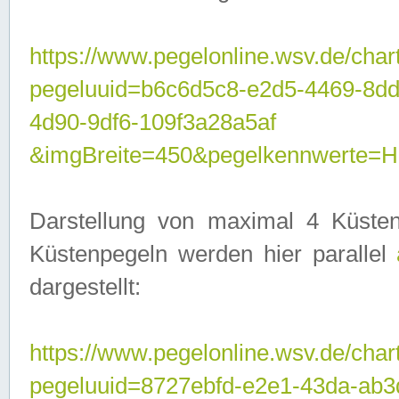
https://www.pegelonline.wsv.de/char
pegeluuid=b6c6d5c8-e2d5-4469-8d
4d90-9df6-109f3a28a5af
&imgBreite=450&pegelkennwerte
Darstellung von maximal 4 Küsten
Küstenpegeln werden hier parallel
dargestellt:
https://www.pegelonline.wsv.de/char
pegeluuid=8727ebfd-e2e1-43da-ab3