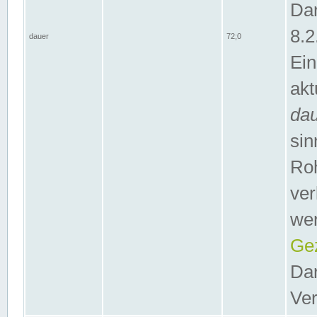
Dar
8.2
dauer
72;0
Ein
akt
da
sin
Roh
ver
wer
Gez
Dar
Ver