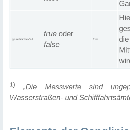
Gan
Hie
ges
true
oder
die
gesetzlicheZeit
true
false
Mit
wir
1)
„
Die Messwerte sind ungep
Wasserstraßen- und Schifffahrtsämte