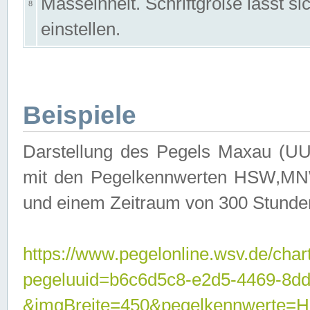
Masseinheit. Schriftgröße lässt s
8
einstellen.
Beispiele
Darstellung des Pegels Maxau (UU
mit den Pegelkennwerten HSW,MNW
und einem Zeitraum von 300 Stunde
https://www.pegelonline.wsv.de/char
pegeluuid=b6c6d5c8-e2d5-4469-8dd
&imgBreite=450&pegelkennwert