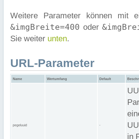
Weitere Parameter können mit e
&imgBreite=400
&imgBre
oder
Sie weiter
unten
.
URL-Parameter
Name
Wertumfang
Default
Beschr
UUI
Par
ein
UUI
pegeluuid
-
in 