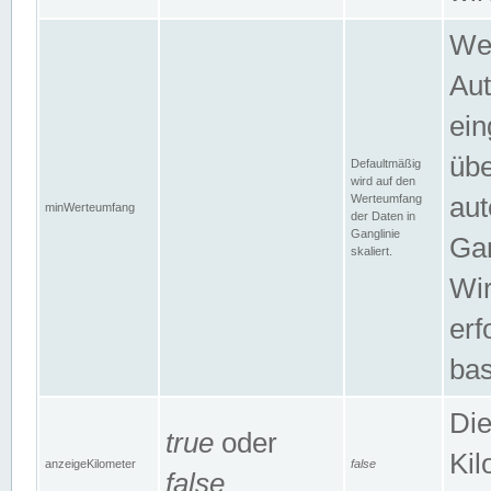
Wer
Aut
ein
übe
Defaultmäßig
wird auf den
Werteumfang
aut
minWerteumfang
der Daten in
Ganglinie
Gan
skaliert.
Wir
erf
bas
Die
true
oder
Kil
anzeigeKilometer
false
false