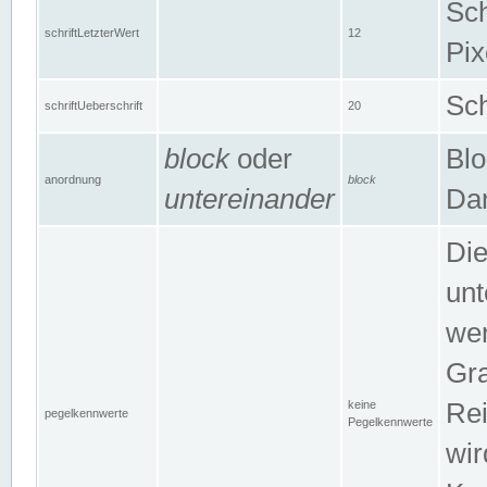
Sch
schriftLetzterWert
12
Pix
Sch
schriftUeberschrift
20
block
oder
Blo
anordnung
block
untereinander
Dar
Di
unt
wen
Gra
keine
Rei
pegelkennwerte
Pegelkennwerte
wir