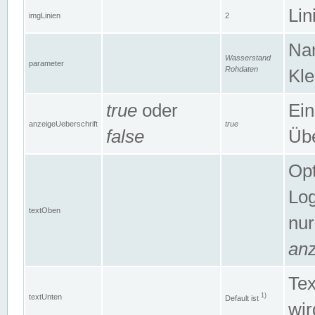
Lin
imgLinien
2
Na
Wasserstand
parameter
Rohdaten
Kle
true
oder
Ein
anzeigeUeberschrift
true
false
Übe
Opt
Log
textOben
nur
anz
Tex
1)
textUnten
Default ist
wir