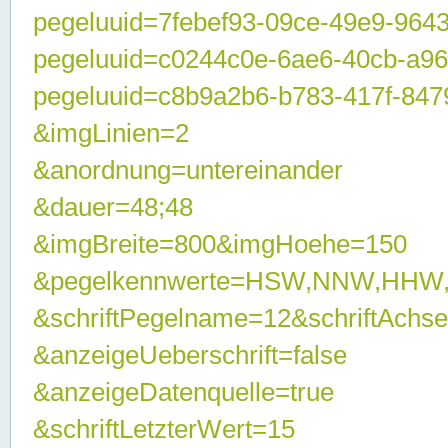
pegeluuid=7febef93-09ce-49e9-964
pegeluuid=c0244c0e-6ae6-40cb-a9
pegeluuid=c8b9a2b6-b783-417f-847
&imgLinien=2
&anordnung=untereinander
&dauer=48;48
&imgBreite=800&imgHoehe=150
&pegelkennwerte=HSW,NNW,HHW
&schriftPegelname=12&schriftAchs
&anzeigeUeberschrift=false
&anzeigeDatenquelle=true
&schriftLetzterWert=15