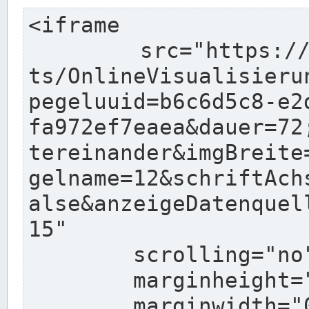
<iframe

	src="https://www.pegelonline.wsv.de/char
ts/OnlineVisualisieru
pegeluuid=b6c6d5c8-e2
fa972ef7eaea&dauer=72
tereinander&imgBreite
gelname=12&schriftAch
alse&anzeigeDatenquel
15"

	scrolling="no"

	marginheight="10"

	marginwidth="0"
