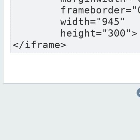
	frameborder="0"

	width="945"

	height="300">

</iframe>