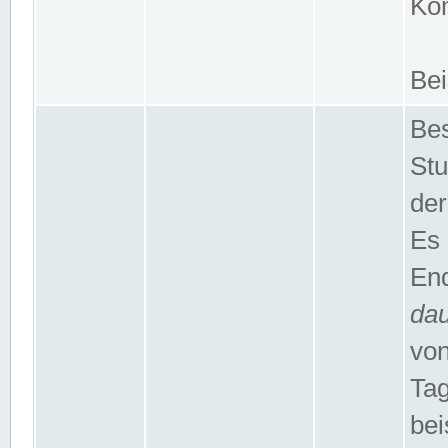
Kom
Bei
Bes
Stu
der
Es 
End
da
von
Tag
bei