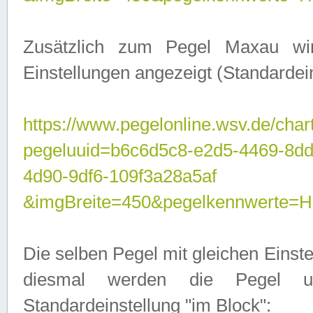
Zusätzlich zum Pegel Maxau wi
Einstellungen angezeigt (Standardein
https://www.pegelonline.wsv.de/char
pegeluuid=b6c6d5c8-e2d5-4469-8d
4d90-9df6-109f3a28a5af
&imgBreite=450&pegelkennwert
Die selben Pegel mit gleichen Einst
diesmal werden die Pegel unt
Standardeinstellung "im Block":