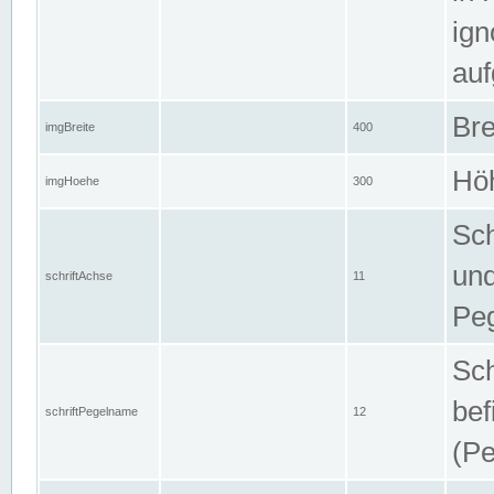
ign
auf
Bre
imgBreite
400
Höh
imgHoehe
300
Sch
und
schriftAchse
11
Pe
Sch
bef
schriftPegelname
12
(Pe