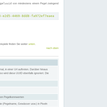
egeluuid
von mindestens einem Pegel zwingend
8-e2d5-4469-8dd8-fa972ef7eaea
eispiele finden Sie weiter
unten
.
nach oben
l, in einer Url auftreten. Darüber hinaus
o wird diese UUID ebenfalls ignoriert. Die
gten Pegelkennwerten
nie (Pegelname, Gewässer usw.) in Pixeln