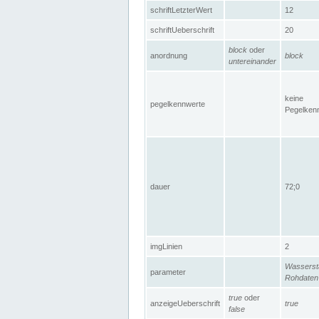
schriftLetzterWert
12
schriftUeberschrift
20
block
oder
anordnung
block
untereinander
keine
pegelkennwerte
Pegelken
dauer
72;0
imgLinien
2
Wasserst
parameter
Rohdaten
true
oder
anzeigeUeberschrift
true
false