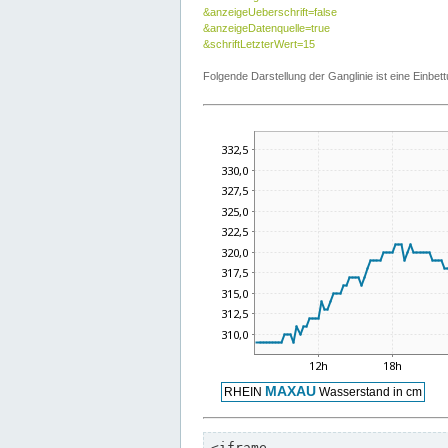
&anzeigeUeberschrift=false
&anzeigeDatenquelle=true
&schriftLetzterWert=15
Folgende Darstellung der Ganglinie ist eine Einb
<iframe
