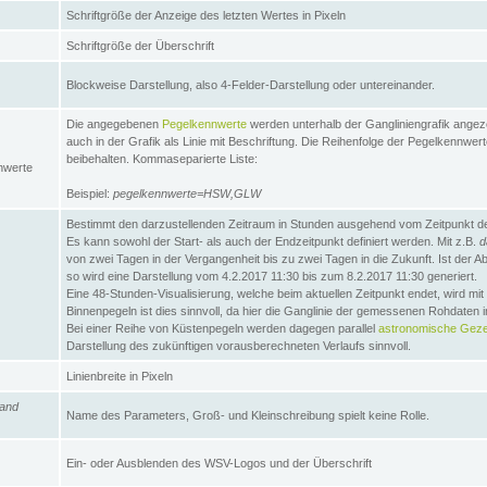
Schriftgröße der Anzeige des letzten Wertes in Pixeln
Schriftgröße der Überschrift
Blockweise Darstellung, also 4-Felder-Darstellung oder untereinander.
Die angegebenen
Pegelkennwerte
werden unterhalb der Gangliniengrafik angez
auch in der Grafik als Linie mit Beschriftung. Die Reihenfolge der Pegelkennwer
beibehalten. Kommaseparierte Liste:
nwerte
Beispiel:
pegelkennwerte=HSW,GLW
Bestimmt den darzustellenden Zeitraum in Stunden ausgehend vom Zeitpunkt des
Es kann sowohl der Start- als auch der Endzeitpunkt definiert werden. Mit z.B.
d
von zwei Tagen in der Vergangenheit bis zu zwei Tagen in die Zukunft. Ist der A
so wird eine Darstellung vom 4.2.2017 11:30 bis zum 8.2.2017 11:30 generiert.
Eine 48-Stunden-Visualisierung, welche beim aktuellen Zeitpunkt endet, wird mi
Binnenpegeln ist dies sinnvoll, da hier die Ganglinie der gemessenen Rohdaten i
Bei einer Reihe von Küstenpegeln werden dagegen parallel
astronomische Gezei
Darstellung des zukünftigen vorausberechneten Verlaufs sinnvoll.
Linienbreite in Pixeln
and
Name des Parameters, Groß- und Kleinschreibung spielt keine Rolle.
Ein- oder Ausblenden des WSV-Logos und der Überschrift