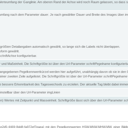
erteumfang der Ganglinie. Am oberen Rand der Achse wird noch Raum gelassen, so dass sic
teumfang nach dem Parameter
dauer
. Je nach gewählter Dauer und Breite des Images über
im
größten Detailangaben automatisch gewählt, so lange sich die Labels nicht überlappen.
gsform gewählt.
schriftAchse
konfigurierbar.
und Maßeinheit. Die Schriftgrößte ist über den Url-Parameter
schriftPegelname
konfigurierb
angegebenen Pegelkennwertkürzel werden hier aufgeführt, unabhängig davon ob sie in den Ga
ner zweiten Zeile aufgelistet. Die Schriftgrößte ist über der Url-Parameter
schriftPegelname
ne bessere Erkennbarkeit des Tageswechsels zu erzielen. Der aktuelle Tag bleibt dabei imme
 einstellbar über den Url-Parameter
imgLinien
n) Wertes mit Zeitpunkt und Masseinheit. Schriftgröße lässt sich über den Url-Parameter
sch
-e2d5-4469-8dd8-fa972ef7eaea) mit den Pegelkennwerten HSW,MNW,MHW,MW, einer Bildbre