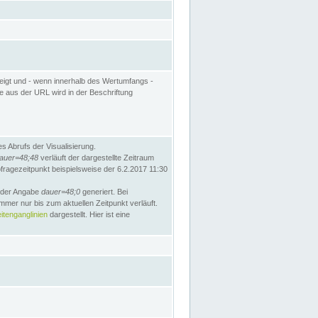
eigt und - wenn innerhalb des Wertumfangs -
te aus der URL wird in der Beschriftung
 Abrufs der Visualisierung.
auer=48;48
verläuft der dargestellte Zeitraum
bfragezeitpunkt beispielsweise der 6.2.2017 11:30
t der Angabe
dauer=48;0
generiert. Bei
mmer nur bis zum aktuellen Zeitpunkt verläuft.
tenganglinien
dargestellt. Hier ist eine