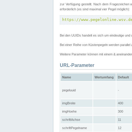
zur Verfügung gestellt. Nach dem Fragezeichen w
erforderlich (es sind maximal vier Pegel möglich):
https://www.pegelonline.wsv.d
Bei den UUIDs handelt es sich um eindeutige und 
Bei einer Reihe von Küstenpegeln werden parall
Weitere Parameter können mit einem & aneinander
URL-Parameter
Name
Wertumfang
Default
pegeluuid
-
imgBreite
400
imgHoehe
300
schriftAchse
11
schriftPegelname
12