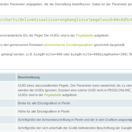
erden Parameter angegeben, die die Darstellung beeinflussen. Dabei ist der Parameter
p
e/charts/OnlineVisualisierungGanglinie?pegeluuid=b6c6d5c
unveränderliche IDs der Pegel. Die UUIDs sind in der
Pegeltabelle
aufgelistet.
el zu den gemessenen Rohdaten
astronomische Gezeitenganglinien
gestrichelt dargestellt.
 gehängt werden. (z.B.
&imgBreite=400
oder
&imgBreite=400&imgHoehe=180
). B
Beschreibung
UUID eines darzustellenden Pegels. Der Parameter kann wiederholt, bis zu vierma
werden die UUIDs ignoriert. Existiert eine solche UUID nicht in PEGELONLINE, s
UUIDs sind in der
Pegeltabelle
aufgelistet.
Breite für alle Einzelgrafiken in Pixeln
Höhe für alle Einzelgrafiken in Pixeln
Schriftgröße der Achsenbeschriftung in Pixeln und der in den Grafiken angezei
Schriftgröße der sich unterhalb der Grafik befindenden Beschriftung der Gangli