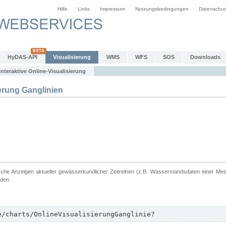
Hilfe
Links
Impressum
Nutzungsbedingungen
Datenschut
HyDAS-API
Visualisierung
WMS
WFS
SOS
Downloads
Interaktive Online-Visualisierung
erung Ganglinien
ische Anzeigen aktueller gewässerkundlicher Zeitreihen (z.B. Wasserstandsdaten einer Me
rden.
e/charts/OnlineVisualisierungGanglinie?