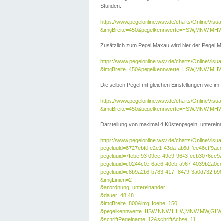
Stunden:
https://www.pegelonline.wsv.de/charts/OnlineVis
&imgBreite=450&pegelkennwerte=HSW,MNW,MH
Zusätzlich zum Pegel Maxau wird hier der Pegel Ma
https://www.pegelonline.wsv.de/charts/OnlineVi
&imgBreite=450&pegelkennwerte=HSW,MNW,MH
Die selben Pegel mit gleichen Einstellungen wie im
https://www.pegelonline.wsv.de/charts/OnlineVi
&imgBreite=450&pegelkennwerte=HSW,MNW,MHW
Darstellung von maximal 4 Küstenpegeln, untereina
https://www.pegelonline.wsv.de/charts/OnlineVisua
pegeluuid=8727ebfd-e2e1-43da-ab3d-fee48cff9ac
pegeluuid=7febef93-09ce-49e9-9643-ecb3076ce9
pegeluuid=c0244c0e-6ae6-40cb-a967-4039b2a0c
pegeluuid=c8b9a2b6-b783-417f-8479-3a0d732fb9
&imgLinien=2
&anordnung=untereinander
&dauer=48;48
&imgBreite=800&imgHoehe=150
&pegelkennwerte=HSW,NNW,HHW,MNW,MW,GLW,
&schriftPegelname=12&schriftAchse=11