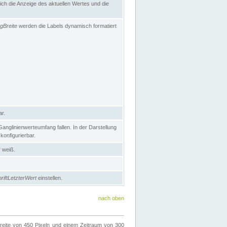
h die Anzeige des aktuellen Wertes und die
gBreite
werden die Labels dynamisch formatiert
ar.
nglinienwerteumfang fallen. In der Darstellung
konfigurierbar.
r weiß.
riftLetzterWert
einstellen.
nach oben
ite von 450 Pixeln und einem Zeitraum von 300