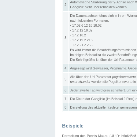
Automatische Skalierung der y-Achse nach W
2
Ganglinie nicht überschneiden können
Die Datumsachse richtet sich in ihrem Wer
nach folgenden Formaten.
- 17.02 6 12 18 18.02
- 17.2 12 18.02
- 17.2 18.2
3
- 17.2 19.2 21.2
- 17.2 21.2 25.2
Es wird immer die Beschriftungsform mit den 
Im obigen Beispiel ist die zweite Beschriftun
Die Schriftgrößte ist über der Url-Parameter
4
Angezeigt wird Gewässer, Pegelname, Geber 
Alle über den Url-Parameter
pegelkennwerte
5
untereinander
werden die Pegelkennwerte in ei
6
Jeder zweite Tag wird grau schattiert, um ei
7
Die Dicke der Ganglinie (im Beispiel 2 Pixel)
8
Darstellung des aktuellen (zuletzt gemessene
Beispiele
Darstellung des Pegels Maxau (UUID: b6c6d5c8