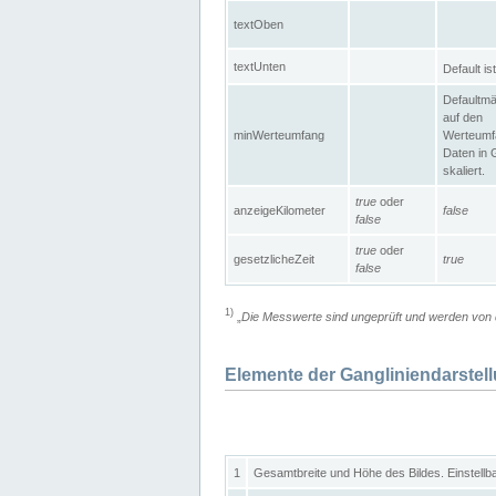
textOben
textUnten
Default is
Defaultmä
auf den
minWerteumfang
Werteumf
Daten in 
skaliert.
true
oder
anzeigeKilometer
false
false
true
oder
gesetzlicheZeit
true
false
1)
„
Die Messwerte sind ungeprüft und werden von d
Elemente der Gangliniendarstel
1
Gesamtbreite und Höhe des Bildes. Einstellb