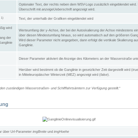
Optionaler Text, der rechts neben dem WSV-Logo zusätzlich eingeblendet wird. 
Überschrift mit
anzeigeUeberschrift
angezeigt wird.
1)
Text, der unterhalb der Grafiken eingeblendet wird
t
ßig wird
Werteumfang der y-Achse, der bei der Autoskalierung der Achse mindestens ein
über diesen Mindestumfang hinaus, so wird automatisch auf den größeren Gangl
ang der
Wird dieser Parameter nicht angegeben, dann erfolgt die vertikale Skalierung au
Ganglinie
Ganglinie.
Dieser Parameter aktiviert die Anzeige des Kilometers an der Wasserstraße unte
Hierüber wird bestimmt ob die Ganglinie in gesetzlicher Zeit dargestellt wird (
tru
in Mitteleuropäischer Winterzeit (MEZ) angezeigt wird (
false
).
en zuständigen Wasserstraßen- und Schifffahrtsämtern zur Verfügung gestellt.
“
lung
ar über Url-Parameter
imgBreite
und
imgHoehe