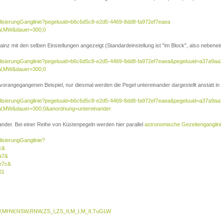
ualisierungGanglinie?pegeluuid=b6c6d5c8-e2d5-4469-8dd8-fa972ef7eaea
W,MW&dauer=300;0
inz mit den selben Einstellungen angezeigt (Standardeinstellung ist "im Block", also nebenei
sualisierungGanglinie?pegeluuid=b6c6d5c8-e2d5-4469-8dd8-fa972ef7eaea&pegeluuid=a37a9a
W,MW&dauer=300;0
 vorangegangenen Beispiel, nur diesmal werden die Pegel untereinander dargestellt anstatt in 
sualisierungGanglinie?pegeluuid=b6c6d5c8-e2d5-4469-8dd8-fa972ef7eaea&pegeluuid=a37a9a
,MW&dauer=300;0&anordnung=untereinander
nder. Bei einer Reihe von Küstenpegeln werden hier parallel
astronomische Gezeitenganglin
lisierungGanglinie?
c&
a7&
e7c&
01
MHW,NSW,RNW,ZS_I,ZS_II,M_I,M_II,TuGLW