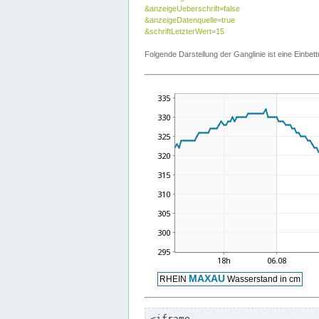
&anzeigeUeberschrift=false
&anzeigeDatenquelle=true
&schriftLetzterWert=15
Folgende Darstellung der Ganglinie ist eine Einb
<iframe
