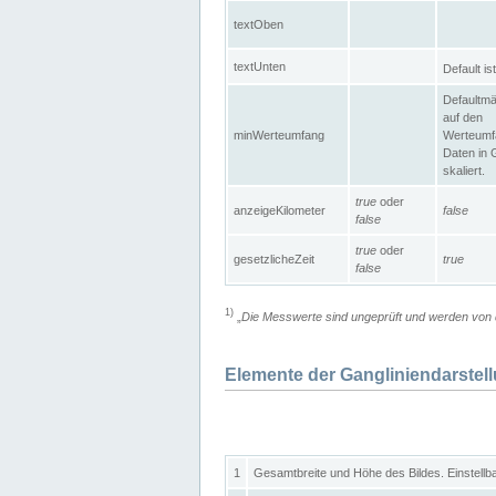
textOben
textUnten
Default is
Defaultmä
auf den
minWerteumfang
Werteumf
Daten in 
skaliert.
true
oder
anzeigeKilometer
false
false
true
oder
gesetzlicheZeit
true
false
1)
„
Die Messwerte sind ungeprüft und werden von d
Elemente der Gangliniendarstel
1
Gesamtbreite und Höhe des Bildes. Einstellb