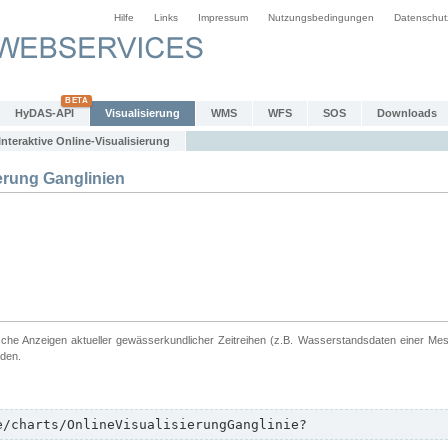
Hilfe
Links
Impressum
Nutzungsbedingungen
Datenschut
HyDAS-API
Visualisierung
WMS
WFS
SOS
Downloads
Interaktive Online-Visualisierung
erung Ganglinien
ische Anzeigen aktueller gewässerkundlicher Zeitreihen (z.B. Wasserstandsdaten einer Me
rden.
e/charts/OnlineVisualisierungGanglinie?