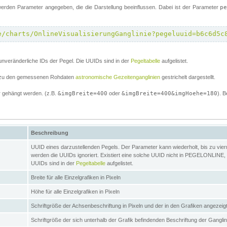
erden Parameter angegeben, die die Darstellung beeinflussen. Dabei ist der Parameter
p
e/charts/OnlineVisualisierungGanglinie?pegeluuid=b6c6d5c
unveränderliche IDs der Pegel. Die UUIDs sind in der
Pegeltabelle
aufgelistet.
el zu den gemessenen Rohdaten
astronomische Gezeitenganglinien
gestrichelt dargestellt.
 gehängt werden. (z.B.
&imgBreite=400
oder
&imgBreite=400&imgHoehe=180
). B
Beschreibung
UUID eines darzustellenden Pegels. Der Parameter kann wiederholt, bis zu vierma
werden die UUIDs ignoriert. Existiert eine solche UUID nicht in PEGELONLINE, s
UUIDs sind in der
Pegeltabelle
aufgelistet.
Breite für alle Einzelgrafiken in Pixeln
Höhe für alle Einzelgrafiken in Pixeln
Schriftgröße der Achsenbeschriftung in Pixeln und der in den Grafiken angezei
Schriftgröße der sich unterhalb der Grafik befindenden Beschriftung der Gangli