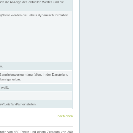
h die Anzeige des aktuellen Wertes und die
gBreite
werden die Labels dynamisch formatiert
ar.
nglinienwerteumfang fallen. In der Darstellung
konfigurierbar.
r weiß.
riftLetzterWert
einstellen.
nach oben
ite von 450 Pixeln und einem Zeitraum von 300