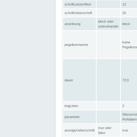
schriftLetzterWert
12
schriftUeberschrift
20
block
oder
anordnung
block
untereinander
keine
pegelkennwerte
Pegelken
dauer
72;0
imgLinien
2
Wasserst
parameter
Rohdaten
true
oder
anzeigeUeberschrift
true
false