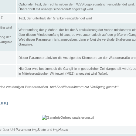
Optionaler Text, der rechts neben dem WSV-Logo zusätzlich eingeblendet wird. 
Überschrift mit
anzeigeUeberschrift
angezeigt wird.
1)
Text, der unterhalb der Grafiken eingeblendet wird
t
ßig wird
Werteumfang der y-Achse, der bei der Autoskalierung der Achse mindestens ein
über diesen Mindestumfang hinaus, so wird automatisch auf den größeren Gangl
ang der
Wird dieser Parameter nicht angegeben, dann erfolgt die vertikale Skalierung au
Ganglinie
Ganglinie.
Dieser Parameter aktiviert die Anzeige des Kilometers an der Wasserstraße unte
Hierüber wird bestimmt ob die Ganglinie in gesetzlicher Zeit dargestellt wird (
tru
in Mitteleuropäischer Winterzeit (MEZ) angezeigt wird (
false
).
en zuständigen Wasserstraßen- und Schifffahrtsämtern zur Verfügung gestellt.
“
lung
ar über Url-Parameter
imgBreite
und
imgHoehe