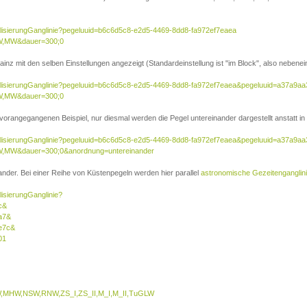
ualisierungGanglinie?pegeluuid=b6c6d5c8-e2d5-4469-8dd8-fa972ef7eaea
W,MW&dauer=300;0
inz mit den selben Einstellungen angezeigt (Standardeinstellung ist "im Block", also nebenei
sualisierungGanglinie?pegeluuid=b6c6d5c8-e2d5-4469-8dd8-fa972ef7eaea&pegeluuid=a37a9a
W,MW&dauer=300;0
 vorangegangenen Beispiel, nur diesmal werden die Pegel untereinander dargestellt anstatt in 
sualisierungGanglinie?pegeluuid=b6c6d5c8-e2d5-4469-8dd8-fa972ef7eaea&pegeluuid=a37a9a
,MW&dauer=300;0&anordnung=untereinander
nder. Bei einer Reihe von Küstenpegeln werden hier parallel
astronomische Gezeitenganglin
lisierungGanglinie?
c&
a7&
e7c&
01
MHW,NSW,RNW,ZS_I,ZS_II,M_I,M_II,TuGLW