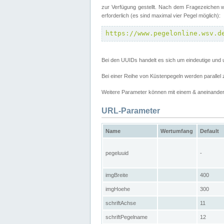
zur Verfügung gestellt. Nach dem Fragezeichen w
erforderlich (es sind maximal vier Pegel möglich):
https://www.pegelonline.wsv.d
Bei den UUIDs handelt es sich um eindeutige und 
Bei einer Reihe von Küstenpegeln werden parall
Weitere Parameter können mit einem & aneinander
URL-Parameter
Name
Wertumfang
Default
pegeluuid
-
imgBreite
400
imgHoehe
300
schriftAchse
11
schriftPegelname
12