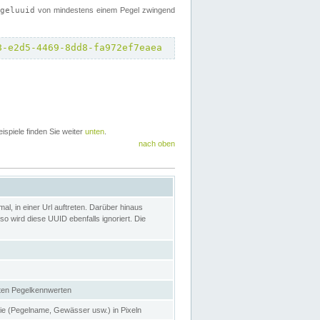
egeluuid
von mindestens einem Pegel zwingend
8-e2d5-4469-8dd8-fa972ef7eaea
eispiele finden Sie weiter
unten
.
nach oben
l, in einer Url auftreten. Darüber hinaus
o wird diese UUID ebenfalls ignoriert. Die
gten Pegelkennwerten
nie (Pegelname, Gewässer usw.) in Pixeln