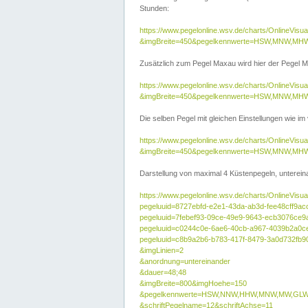
Stunden:
https://www.pegelonline.wsv.de/charts/OnlineVis
&imgBreite=450&pegelkennwerte=HSW,MNW,MH
Zusätzlich zum Pegel Maxau wird hier der Pegel Ma
https://www.pegelonline.wsv.de/charts/OnlineVi
&imgBreite=450&pegelkennwerte=HSW,MNW,MH
Die selben Pegel mit gleichen Einstellungen wie im
https://www.pegelonline.wsv.de/charts/OnlineVi
&imgBreite=450&pegelkennwerte=HSW,MNW,MHW
Darstellung von maximal 4 Küstenpegeln, untereina
https://www.pegelonline.wsv.de/charts/OnlineVisua
pegeluuid=8727ebfd-e2e1-43da-ab3d-fee48cff9ac
pegeluuid=7febef93-09ce-49e9-9643-ecb3076ce9
pegeluuid=c0244c0e-6ae6-40cb-a967-4039b2a0c
pegeluuid=c8b9a2b6-b783-417f-8479-3a0d732fb9
&imgLinien=2
&anordnung=untereinander
&dauer=48;48
&imgBreite=800&imgHoehe=150
&pegelkennwerte=HSW,NNW,HHW,MNW,MW,GLW,
&schriftPegelname=12&schriftAchse=11