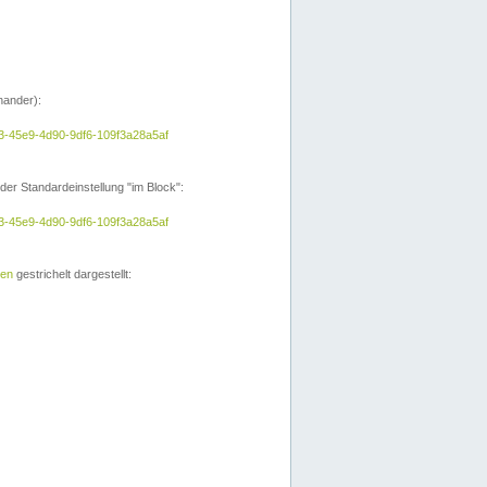
nander):
a3-45e9-4d90-9df6-109f3a28a5af
der Standardeinstellung "im Block":
a3-45e9-4d90-9df6-109f3a28a5af
ien
gestrichelt dargestellt: