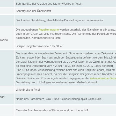
Schriftgröße der Anzeige des letzten Wertes in Pixeln
Schriftgröße der Überschrift
Blockweise Darstellung, also 4-Felder-Darstellung oder untereinander.
Die angegebenen
Pegelkennwerte
werden unterhalb der Gangliniengrafik angez
auch in der Grafik als Linie mit Beschriftung. Die Reihenfolge der Pegelkennwer
beibehalten. Kommaseparierte Liste:
nwerte
Beispiel:
pegelkennwerte=HSW,GLW
Bestimmt den darzustellenden Zeitraum in Stunden ausgehend vom Zeitpunkt des
Es kann sowohl der Start- als auch der Endzeitpunkt definiert werden. Mit z.B.
d
von zwei Tagen in der Vergangenheit bis zu zwei Tagen in die Zukunft. Ist der A
so wird eine Darstellung vom 4.2.2017 11:30 bis zum 8.2.2017 11:30 generiert.
Eine 48-Stunden-Visualisierung, welche beim aktuellen Zeitpunkt endet, wird mi
Binnenpegeln ist dies sinnvoll, da hier die Ganglinie der gemessenen Rohdaten i
Bei einer Reihe von Küstenpegeln werden dagegen parallel
astronomische Gezei
Darstellung des zukünftigen vorausberechneten Verlaufs sinnvoll.
Linienbreite in Pixeln
and
Name des Parameters, Groß- und Kleinschreibung spielt keine Rolle.
Ein- oder Ausblenden des WSV-Logos und der Überschrift