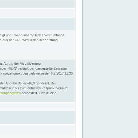
eigt und - wenn innerhalb des Wertumfangs -
te aus der URL wird in der Beschriftung
 Abrufs der Visualisierung.
auer=48;48
verläuft der dargestellte Zeitraum
bfragezeitpunkt beispielsweise der 6.2.2017 11:30
t der Angabe
dauer=48;0
generiert. Bei
mmer nur bis zum aktuellen Zeitpunkt verläuft.
tenganglinien
dargestellt. Hier ist eine