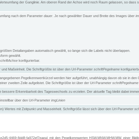
erteumfang der Ganglinie. Am oberen Rand der Achse wird noch Raum gelassen, so dass sic
teumfang nach dem Parameter
dauer
. Je nach gewählter Dauer und Breite des Images über
im
größten Detailangaben automatisch gewählt, so lange sich die Labels nicht überlappen.
gsform gewählt.
schriftAchse
konfigurierbar.
und Maßeinheit. Die Schriftgrößte ist über den Url-Parameter
schriftPegelname
konfigurierb
angegebenen Pegelkennwertkürzel werden hier aufgeführt, unabhängig davon ob sie in den Ga
ner zweiten Zeile aufgelistet. Die Schriftgrößte ist über der Url-Parameter
schriftPegelname
ne bessere Erkennbarkeit des Tageswechsels zu erzielen. Der aktuelle Tag bleibt dabei imme
 einstellbar über den Url-Parameter
imgLinien
n) Wertes mit Zeitpunkt und Masseinheit. Schriftgröße lässt sich über den Url-Parameter
sch
-e2d5-4469-8dd8-fa972ef7eaea) mit den Pegelkennwerten HSW,MNW,MHW,MW, einer Bildbre