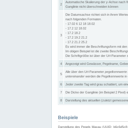
Automatische Skalierung der y-Achse nach W
2
Ganglinie nicht überschneiden können
Die Datumsachse richtet sich in ihrem Wer
nach folgenden Formaten.
- 17.02 6 12 18 18.02
- 17.2 12 18.02
- 17.2 18.2
3
- 17.2 19.2 21.2
- 17.2 21.2 25.2
Es wird immer die Beschriftungsform mit den 
Im obigen Beispiel ist die zweite Beschriftun
Die Schriftgrößte ist über der Url-Parameter
4
Angezeigt wird Gewässer, Pegelname, Geber 
Alle über den Url-Parameter
pegelkennwerte
5
untereinander
werden die Pegelkennwerte in ei
6
Jeder zweite Tag wird grau schattiert, um ei
7
Die Dicke der Ganglinie (im Beispiel 2 Pixel)
8
Darstellung des aktuellen (zuletzt gemessene
Beispiele
Darstellung des Pegels Maxau (UUID: b6c6d5c8