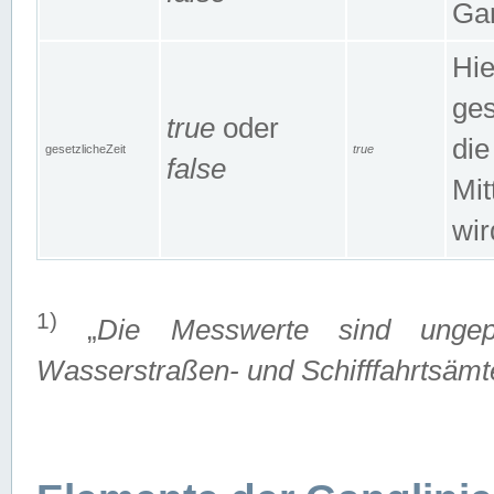
Gan
Hie
ges
true
oder
die
gesetzlicheZeit
true
false
Mit
wir
1)
„
Die Messwerte sind ungep
Wasserstraßen- und Schifffahrtsämte