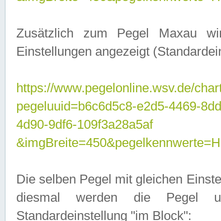
Zusätzlich zum Pegel Maxau wi
Einstellungen angezeigt (Standardein
https://www.pegelonline.wsv.de/char
pegeluuid=b6c6d5c8-e2d5-4469-8d
4d90-9df6-109f3a28a5af
&imgBreite=450&pegelkennwert
Die selben Pegel mit gleichen Einst
diesmal werden die Pegel unt
Standardeinstellung "im Block":