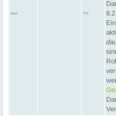
Dar
8.2
dauer
72;0
Ein
akt
da
sin
Roh
ver
wer
Gez
Dar
Ver