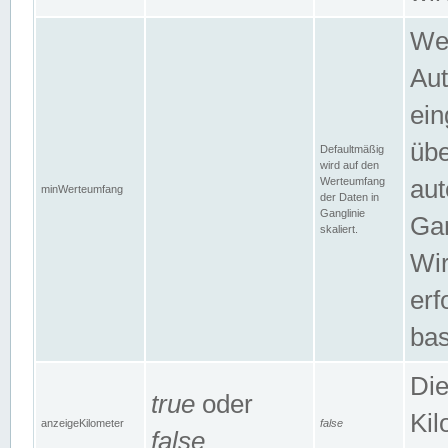
Wer
Aut
ein
übe
Defaultmäßig
wird auf den
Werteumfang
aut
minWerteumfang
der Daten in
Ganglinie
Gan
skaliert.
Wir
erf
bas
Die
true
oder
Kil
anzeigeKilometer
false
false