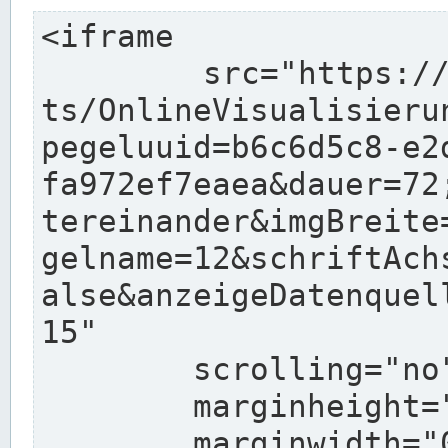
<iframe

	src="https://www.pegelonline.wsv.de/char
ts/OnlineVisualisieru
pegeluuid=b6c6d5c8-e2
fa972ef7eaea&dauer=72
tereinander&imgBreite
gelname=12&schriftAch
alse&anzeigeDatenquel
15"

	scrolling="no"

	marginheight="10"

	marginwidth="0"
