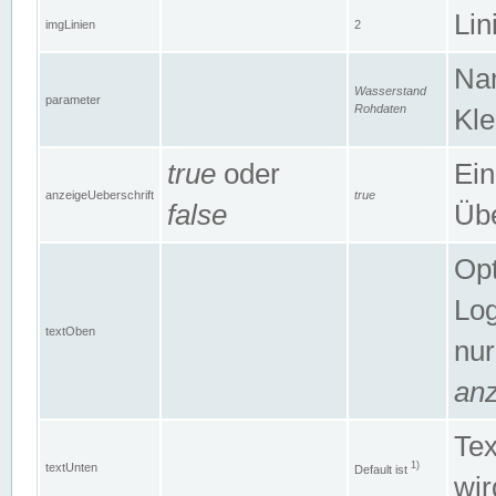
Lin
imgLinien
2
Na
Wasserstand
parameter
Rohdaten
Kle
true
oder
Ein
anzeigeUeberschrift
true
false
Übe
Opt
Log
textOben
nur
anz
Tex
1)
textUnten
Default ist
wir