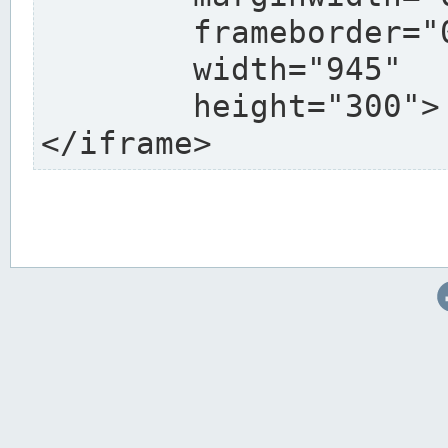
	frameborder="0"

	width="945"

	height="300">

</iframe>