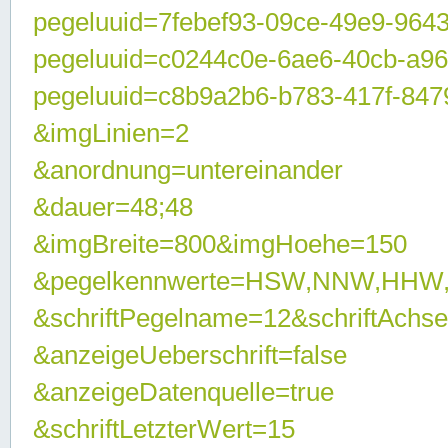
pegeluuid=7febef93-09ce-49e9-964
pegeluuid=c0244c0e-6ae6-40cb-a9
pegeluuid=c8b9a2b6-b783-417f-847
&imgLinien=2
&anordnung=untereinander
&dauer=48;48
&imgBreite=800&imgHoehe=150
&pegelkennwerte=HSW,NNW,HHW
&schriftPegelname=12&schriftAchs
&anzeigeUeberschrift=false
&anzeigeDatenquelle=true
&schriftLetzterWert=15