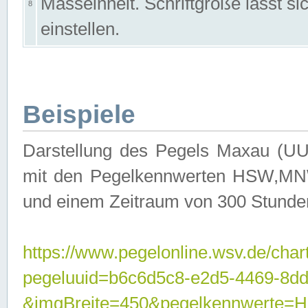
Masseinheit. Schriftgröße lässt s
8
einstellen.
Beispiele
Darstellung des Pegels Maxau (UU
mit den Pegelkennwerten HSW,MNW
und einem Zeitraum von 300 Stunde
https://www.pegelonline.wsv.de/char
pegeluuid=b6c6d5c8-e2d5-4469-8dd
&imgBreite=450&pegelkennwert