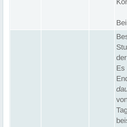
Kom
Bei
Bes
Stu
der
Es 
End
da
von
Tag
bei