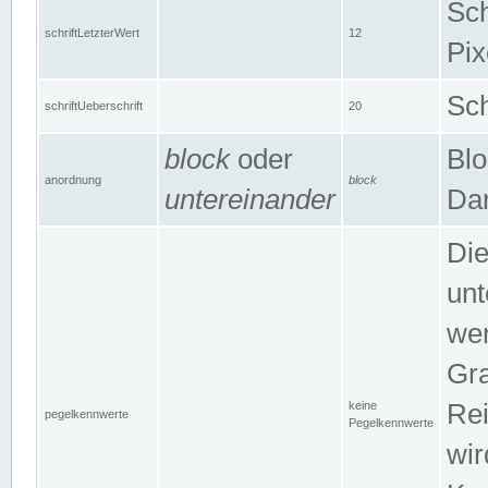
Sch
schriftLetzterWert
12
Pix
Sch
schriftUeberschrift
20
block
oder
Blo
anordnung
block
untereinander
Dar
Di
unt
wen
Gra
keine
Rei
pegelkennwerte
Pegelkennwerte
wir