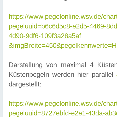
https://www.pegelonline.wsv.de/char
pegeluuid=b6c6d5c8-e2d5-4469-8d
4d90-9df6-109f3a28a5af
&imgBreite=450&pegelkennwerte
Darstellung von maximal 4 Küsten
Küstenpegeln werden hier parallel
dargestellt:
https://www.pegelonline.wsv.de/char
pegeluuid=8727ebfd-e2e1-43da-ab3