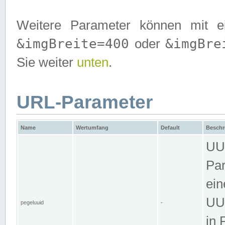
Weitere Parameter können mit e
&imgBreite=400
&imgBre
oder
Sie weiter
unten
.
URL-Parameter
Name
Wertumfang
Default
Beschr
UUI
Par
ein
UUI
pegeluuid
-
in 