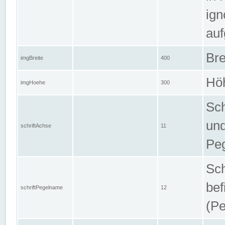
ign
auf
Bre
imgBreite
400
Höh
imgHoehe
300
Sch
und
schriftAchse
11
Pe
Sch
bef
schriftPegelname
12
(Pe