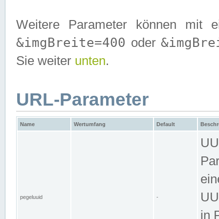
Weitere Parameter können mit e
&imgBreite=400
&imgBre
oder
Sie weiter
unten
.
URL-Parameter
Name
Wertumfang
Default
Beschr
UUI
Par
ein
UUI
pegeluuid
-
in 