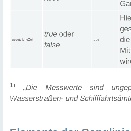
Gan
Hie
ges
true
oder
die
gesetzlicheZeit
true
false
Mit
wir
1)
„
Die Messwerte sind ungep
Wasserstraßen- und Schifffahrtsämte