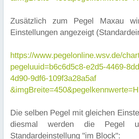
Zusätzlich zum Pegel Maxau wi
Einstellungen angezeigt (Standardein
https://www.pegelonline.wsv.de/char
pegeluuid=b6c6d5c8-e2d5-4469-8d
4d90-9df6-109f3a28a5af
&imgBreite=450&pegelkennwert
Die selben Pegel mit gleichen Einst
diesmal werden die Pegel unt
Standardeinstellung "im Block":