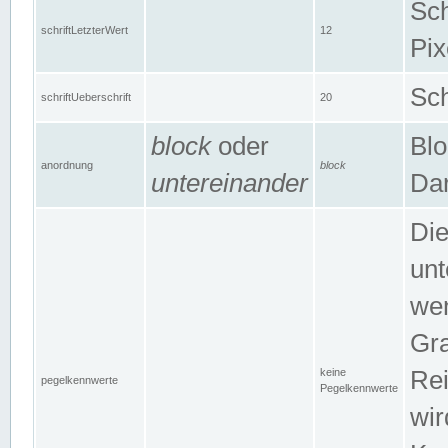
Sch
schriftLetzterWert
12
Pix
Sch
schriftUeberschrift
20
block
oder
Blo
anordnung
block
untereinander
Dar
Di
unt
wen
Gra
keine
Rei
pegelkennwerte
Pegelkennwerte
wir