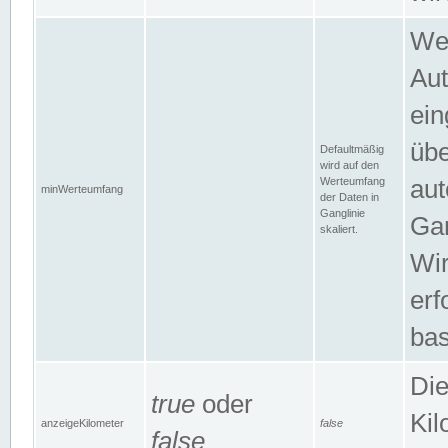
Wer
Aut
ein
übe
Defaultmäßig
wird auf den
Werteumfang
aut
minWerteumfang
der Daten in
Ganglinie
Gan
skaliert.
Wir
erf
bas
Die
true
oder
Kil
anzeigeKilometer
false
false