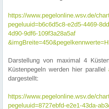
https://www.pegelonline.wsv.de/char
pegeluuid=b6c6d5c8-e2d5-4469-8d
4d90-9df6-109f3a28a5af
&imgBreite=450&pegelkennwerte
Darstellung von maximal 4 Küsten
Küstenpegeln werden hier parallel
dargestellt:
https://www.pegelonline.wsv.de/char
pegeluuid=8727ebfd-e2e1-43da-ab3