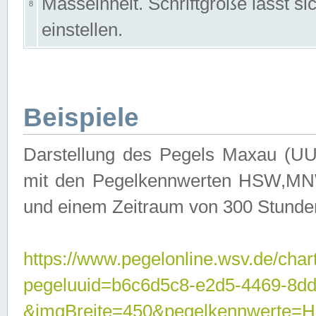
Masseinheit. Schriftgröße lässt s
8
einstellen.
Beispiele
Darstellung des Pegels Maxau (UU
mit den Pegelkennwerten HSW,MNW
und einem Zeitraum von 300 Stunde
https://www.pegelonline.wsv.de/char
pegeluuid=b6c6d5c8-e2d5-4469-8dd
&imgBreite=450&pegelkennwert