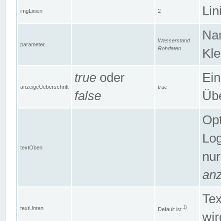
Lin
imgLinien
2
Na
Wasserstand
parameter
Rohdaten
Kle
true
oder
Ein
anzeigeUeberschrift
true
false
Übe
Opt
Log
textOben
nur
anz
Tex
1)
textUnten
Default ist
wir