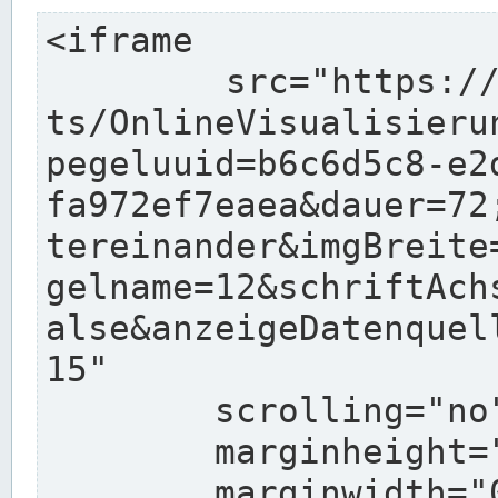
<iframe

	src="https://www.pegelonline.wsv.de/char
ts/OnlineVisualisieru
pegeluuid=b6c6d5c8-e2
fa972ef7eaea&dauer=72
tereinander&imgBreite
gelname=12&schriftAch
alse&anzeigeDatenquel
15"

	scrolling="no"

	marginheight="10"

	marginwidth="0"
