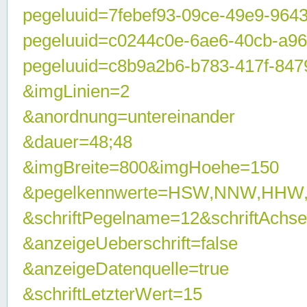
pegeluuid=7febef93-09ce-49e9-964
pegeluuid=c0244c0e-6ae6-40cb-a9
pegeluuid=c8b9a2b6-b783-417f-847
&imgLinien=2
&anordnung=untereinander
&dauer=48;48
&imgBreite=800&imgHoehe=150
&pegelkennwerte=HSW,NNW,HHW
&schriftPegelname=12&schriftAchs
&anzeigeUeberschrift=false
&anzeigeDatenquelle=true
&schriftLetzterWert=15