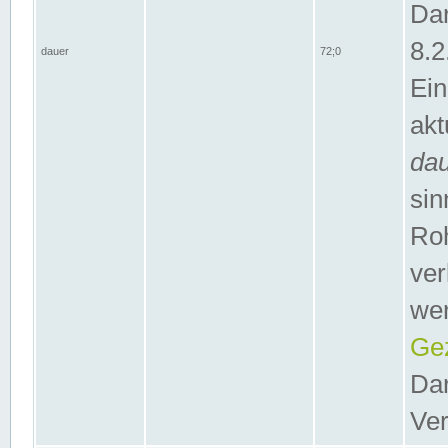
Dar
8.2
dauer
72;0
Ein
akt
da
sin
Roh
ver
wer
Gez
Dar
Ver