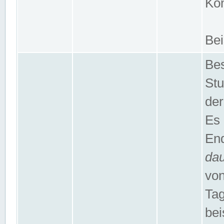
Kom
Bei
Bes
Stu
der
Es 
End
da
von
Tag
bei