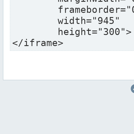
	frameborder="0"

	width="945"

	height="300">

</iframe>