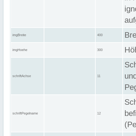
ign
auf
Bre
imgBreite
400
Höh
imgHoehe
300
Sch
und
schriftAchse
11
Pe
Sch
bef
schriftPegelname
12
(Pe