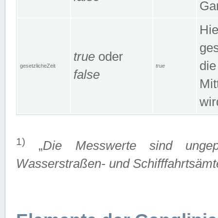
Gan
Hie
ges
true
oder
die
gesetzlicheZeit
true
false
Mit
wir
1)
„
Die Messwerte sind ungep
Wasserstraßen- und Schifffahrtsämte