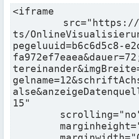
<iframe

	src="https://www.pegelonline.wsv.de/char
ts/OnlineVisualisieru
pegeluuid=b6c6d5c8-e2
fa972ef7eaea&dauer=72
tereinander&imgBreite
gelname=12&schriftAch
alse&anzeigeDatenquel
15"

	scrolling="no"

	marginheight="10"

	marginwidth="0"
