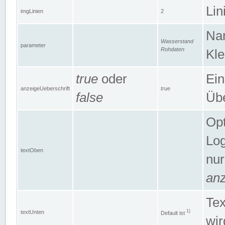
Lin
imgLinien
2
Na
Wasserstand
parameter
Rohdaten
Kle
true
oder
Ein
anzeigeUeberschrift
true
false
Übe
Opt
Log
textOben
nur
anz
Tex
1)
textUnten
Default ist
wir