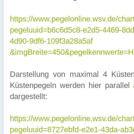
https://www.pegelonline.wsv.de/char
pegeluuid=b6c6d5c8-e2d5-4469-8d
4d90-9df6-109f3a28a5af
&imgBreite=450&pegelkennwerte
Darstellung von maximal 4 Küsten
Küstenpegeln werden hier parallel
dargestellt:
https://www.pegelonline.wsv.de/char
pegeluuid=8727ebfd-e2e1-43da-ab3