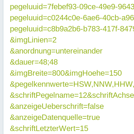
pegeluuid=7febef93-09ce-49e9-964
pegeluuid=c0244c0e-6ae6-40cb-a9
pegeluuid=c8b9a2b6-b783-417f-847
&imgLinien=2
&anordnung=untereinander
&dauer=48;48
&imgBreite=800&imgHoehe=150
&pegelkennwerte=HSW,NNW,HHW
&schriftPegelname=12&schriftAchs
&anzeigeUeberschrift=false
&anzeigeDatenquelle=true
&schriftLetzterWert=15