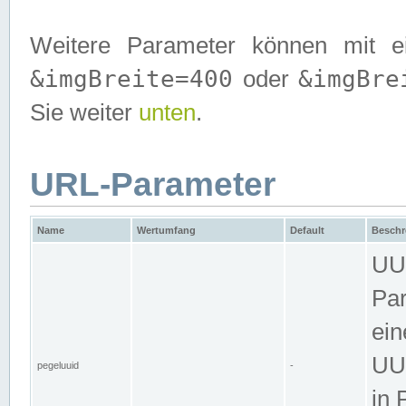
Weitere Parameter können mit e
&imgBreite=400
&imgBre
oder
Sie weiter
unten
.
URL-Parameter
Name
Wertumfang
Default
Beschr
UUI
Par
ein
UUI
pegeluuid
-
in 