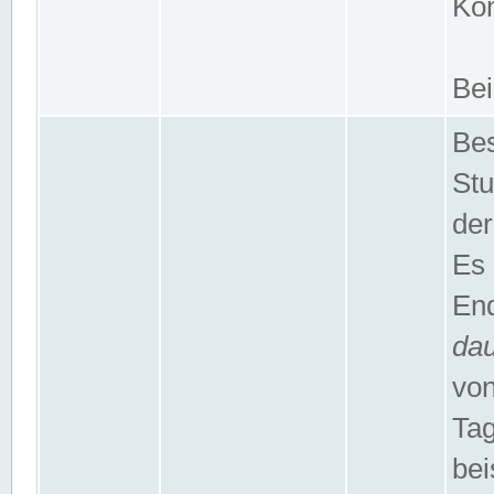
Kom
Bei
Bes
Stu
der
Es 
End
da
von
Tag
bei