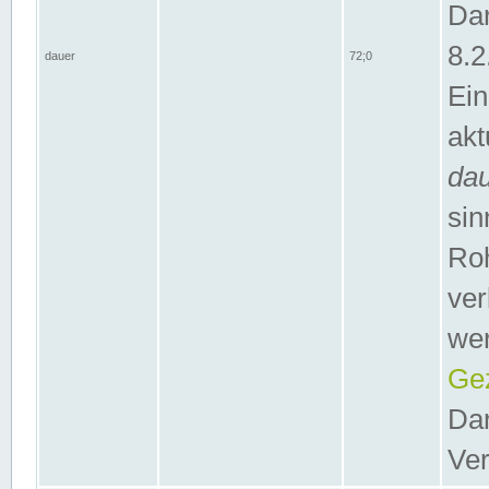
Dar
8.2
dauer
72;0
Ein
akt
da
sin
Roh
ver
wer
Gez
Dar
Ver