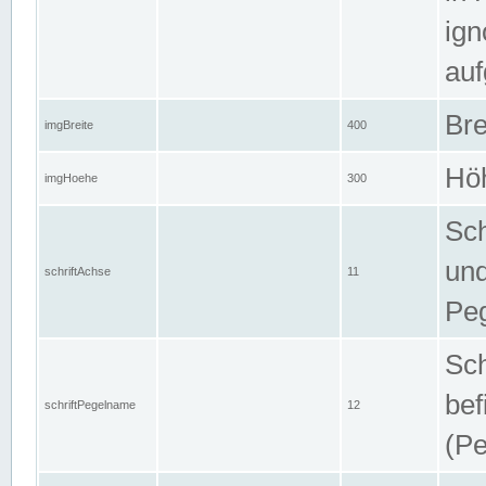
ign
auf
Bre
imgBreite
400
Höh
imgHoehe
300
Sch
und
schriftAchse
11
Pe
Sch
bef
schriftPegelname
12
(Pe