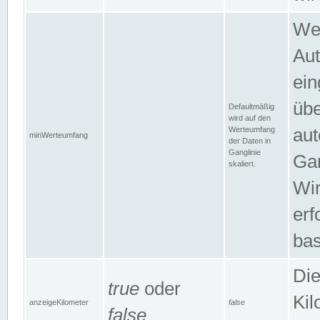
Wer
Aut
ein
übe
Defaultmäßig
wird auf den
Werteumfang
aut
minWerteumfang
der Daten in
Ganglinie
Gan
skaliert.
Wir
erf
bas
Die
true
oder
Kil
anzeigeKilometer
false
false