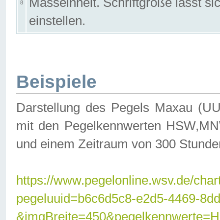
Masseinheit. Schriftgröße lässt s
8
einstellen.
Beispiele
Darstellung des Pegels Maxau (UU
mit den Pegelkennwerten HSW,MNW
und einem Zeitraum von 300 Stunde
https://www.pegelonline.wsv.de/char
pegeluuid=b6c6d5c8-e2d5-4469-8dd
&imgBreite=450&pegelkennwert