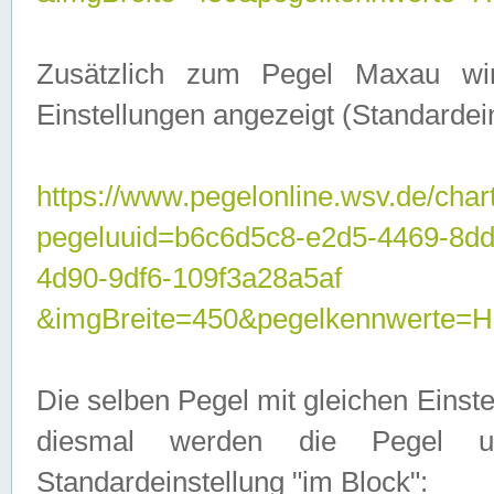
Zusätzlich zum Pegel Maxau wi
Einstellungen angezeigt (Standardein
https://www.pegelonline.wsv.de/char
pegeluuid=b6c6d5c8-e2d5-4469-8d
4d90-9df6-109f3a28a5af
&imgBreite=450&pegelkennwert
Die selben Pegel mit gleichen Einst
diesmal werden die Pegel unt
Standardeinstellung "im Block":