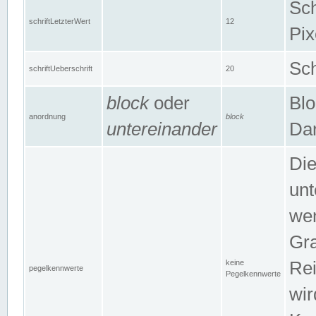
Sch
schriftLetzterWert
12
Pix
Sch
schriftUeberschrift
20
block
oder
Blo
anordnung
block
untereinander
Dar
Di
unt
wen
Gra
keine
Rei
pegelkennwerte
Pegelkennwerte
wir