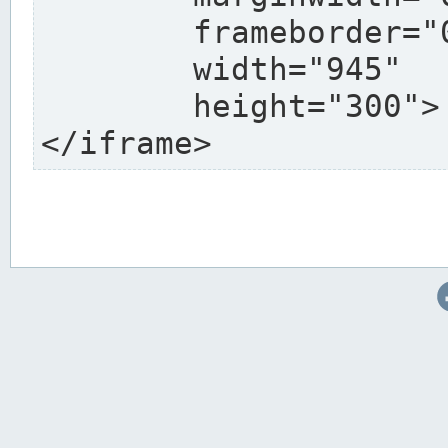
	frameborder="0"

	width="945"

	height="300">

</iframe>