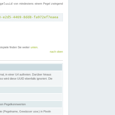
egeluuid
von mindestens einem Pegel zwingend
8-e2d5-4469-8dd8-fa972ef7eaea
eispiele finden Sie weiter
unten
.
nach oben
l, in einer Url auftreten. Darüber hinaus
o wird diese UUID ebenfalls ignoriert. Die
gten Pegelkennwerten
nie (Pegelname, Gewässer usw.) in Pixeln