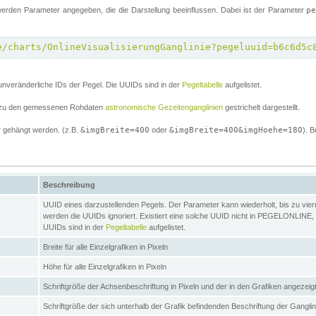
erden Parameter angegeben, die die Darstellung beeinflussen. Dabei ist der Parameter
p
e/charts/OnlineVisualisierungGanglinie?pegeluuid=b6c6d5c
unveränderliche IDs der Pegel. Die UUIDs sind in der
Pegeltabelle
aufgelistet.
el zu den gemessenen Rohdaten
astronomische Gezeitenganglinien
gestrichelt dargestellt.
 gehängt werden. (z.B.
&imgBreite=400
oder
&imgBreite=400&imgHoehe=180
). B
Beschreibung
UUID eines darzustellenden Pegels. Der Parameter kann wiederholt, bis zu vierma
werden die UUIDs ignoriert. Existiert eine solche UUID nicht in PEGELONLINE, s
UUIDs sind in der
Pegeltabelle
aufgelistet.
Breite für alle Einzelgrafiken in Pixeln
Höhe für alle Einzelgrafiken in Pixeln
Schriftgröße der Achsenbeschriftung in Pixeln und der in den Grafiken angezei
Schriftgröße der sich unterhalb der Grafik befindenden Beschriftung der Gangli