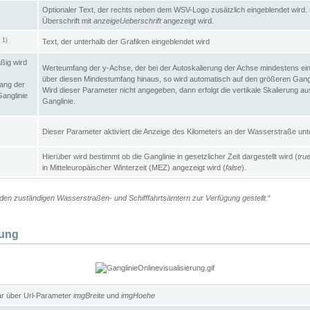
Optionaler Text, der rechts neben dem WSV-Logo zusätzlich eingeblendet wird. 
Überschrift mit
anzeigeUeberschrift
angezeigt wird.
1)
Text, der unterhalb der Grafiken eingeblendet wird
t
ßig wird
Werteumfang der y-Achse, der bei der Autoskalierung der Achse mindestens ein
über diesen Mindestumfang hinaus, so wird automatisch auf den größeren Gangl
ang der
Wird dieser Parameter nicht angegeben, dann erfolgt die vertikale Skalierung au
Ganglinie
Ganglinie.
Dieser Parameter aktiviert die Anzeige des Kilometers an der Wasserstraße unte
Hierüber wird bestimmt ob die Ganglinie in gesetzlicher Zeit dargestellt wird (
tru
in Mitteleuropäischer Winterzeit (MEZ) angezeigt wird (
false
).
en zuständigen Wasserstraßen- und Schifffahrtsämtern zur Verfügung gestellt.
“
lung
ar über Url-Parameter
imgBreite
und
imgHoehe