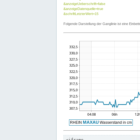
&anzeigeUeberschrift=false
&anzeigeDatenquelle=true
&schriftLetzterWert=15
Folgende Darstellung der Ganglinie ist eine Einb
<iframe
