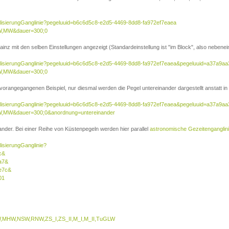
ualisierungGanglinie?pegeluuid=b6c6d5c8-e2d5-4469-8dd8-fa972ef7eaea
W,MW&dauer=300;0
inz mit den selben Einstellungen angezeigt (Standardeinstellung ist "im Block", also nebenei
sualisierungGanglinie?pegeluuid=b6c6d5c8-e2d5-4469-8dd8-fa972ef7eaea&pegeluuid=a37a9a
W,MW&dauer=300;0
 vorangegangenen Beispiel, nur diesmal werden die Pegel untereinander dargestellt anstatt in 
sualisierungGanglinie?pegeluuid=b6c6d5c8-e2d5-4469-8dd8-fa972ef7eaea&pegeluuid=a37a9a
,MW&dauer=300;0&anordnung=untereinander
nder. Bei einer Reihe von Küstenpegeln werden hier parallel
astronomische Gezeitenganglin
lisierungGanglinie?
c&
a7&
e7c&
01
MHW,NSW,RNW,ZS_I,ZS_II,M_I,M_II,TuGLW