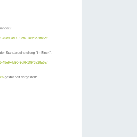
nander):
a3-45e9-4d90-9df6-109f3a28a5af
der Standardeinstellung "im Block":
a3-45e9-4d90-9df6-109f3a28a5af
ien
gestrichelt dargestellt: