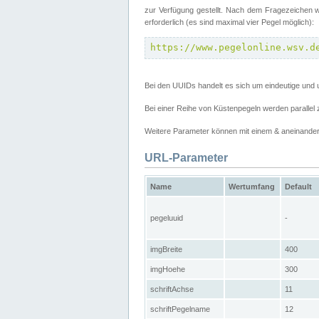
zur Verfügung gestellt. Nach dem Fragezeichen w
erforderlich (es sind maximal vier Pegel möglich):
https://www.pegelonline.wsv.d
Bei den UUIDs handelt es sich um eindeutige und 
Bei einer Reihe von Küstenpegeln werden parall
Weitere Parameter können mit einem & aneinander
URL-Parameter
Name
Wertumfang
Default
pegeluuid
-
imgBreite
400
imgHoehe
300
schriftAchse
11
schriftPegelname
12