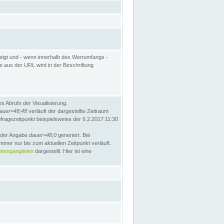
eigt und - wenn innerhalb des Wertumfangs -
te aus der URL wird in der Beschriftung
 Abrufs der Visualisierung.
auer=48;48
verläuft der dargestellte Zeitraum
bfragezeitpunkt beispielsweise der 6.2.2017 11:30
t der Angabe
dauer=48;0
generiert. Bei
mmer nur bis zum aktuellen Zeitpunkt verläuft.
tenganglinien
dargestellt. Hier ist eine