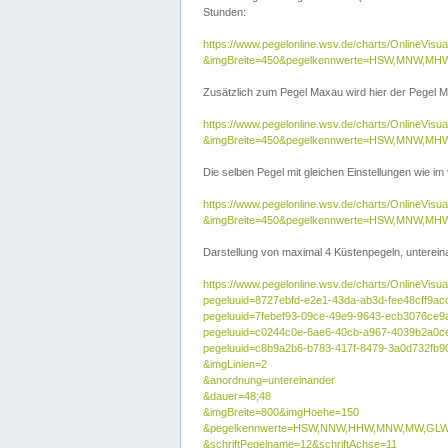
Stunden:
https://www.pegelonline.wsv.de/charts/OnlineVis
&imgBreite=450&pegelkennwerte=HSW,MNW,MH
Zusätzlich zum Pegel Maxau wird hier der Pegel Ma
https://www.pegelonline.wsv.de/charts/OnlineVi
&imgBreite=450&pegelkennwerte=HSW,MNW,MH
Die selben Pegel mit gleichen Einstellungen wie im
https://www.pegelonline.wsv.de/charts/OnlineVi
&imgBreite=450&pegelkennwerte=HSW,MNW,MHW
Darstellung von maximal 4 Küstenpegeln, untereina
https://www.pegelonline.wsv.de/charts/OnlineVisua
pegeluuid=8727ebfd-e2e1-43da-ab3d-fee48cff9ac
pegeluuid=7febef93-09ce-49e9-9643-ecb3076ce9
pegeluuid=c0244c0e-6ae6-40cb-a967-4039b2a0c
pegeluuid=c8b9a2b6-b783-417f-8479-3a0d732fb9
&imgLinien=2
&anordnung=untereinander
&dauer=48;48
&imgBreite=800&imgHoehe=150
&pegelkennwerte=HSW,NNW,HHW,MNW,MW,GLW,
&schriftPegelname=12&schriftAchse=11