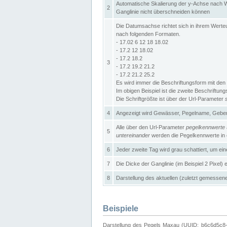
Automatische Skalierung der y-Achse nach W
2
Ganglinie nicht überschneiden können
Die Datumsachse richtet sich in ihrem Wer
nach folgenden Formaten.
- 17.02 6 12 18 18.02
- 17.2 12 18.02
- 17.2 18.2
3
- 17.2 19.2 21.2
- 17.2 21.2 25.2
Es wird immer die Beschriftungsform mit den 
Im obigen Beispiel ist die zweite Beschriftun
Die Schriftgrößte ist über der Url-Parameter
4
Angezeigt wird Gewässer, Pegelname, Geber 
Alle über den Url-Parameter
pegelkennwerte
5
untereinander
werden die Pegelkennwerte in ei
6
Jeder zweite Tag wird grau schattiert, um ei
7
Die Dicke der Ganglinie (im Beispiel 2 Pixel)
8
Darstellung des aktuellen (zuletzt gemessene
Beispiele
Darstellung des Pegels Maxau (UUID: b6c6d5c8