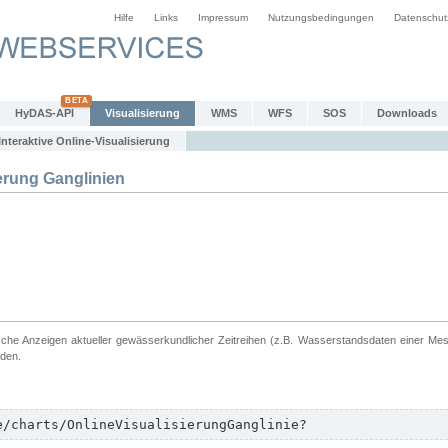
Hilfe
Links
Impressum
Nutzungsbedingungen
Datenschut
HyDAS-API
Visualisierung
WMS
WFS
SOS
Downloads
Interaktive Online-Visualisierung
erung Ganglinien
ische Anzeigen aktueller gewässerkundlicher Zeitreihen (z.B. Wasserstandsdaten einer Me
rden.
e/charts/OnlineVisualisierungGanglinie?