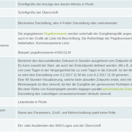
Schriftgröße der Anzeige des letzten Wertes in Pixeln
Schriftgröße der Überschrift
Blockweise Darstellung, also 4-Felder-Darstellung oder untereinander.
Die angegebenen
Pegelkennwerte
werden unterhalb der Gangliniengrafik angez
auch in der Grafik als Linie mit Beschriftung. Die Reihenfolge der Pegelkennwer
beibehalten. Kommaseparierte Liste:
nwerte
Beispiel:
pegelkennwerte=HSW,GLW
Bestimmt den darzustellenden Zeitraum in Stunden ausgehend vom Zeitpunkt des
Es kann sowohl der Start- als auch der Endzeitpunkt definiert werden. Mit z.B.
d
von zwei Tagen in der Vergangenheit bis zu zwei Tagen in die Zukunft. Ist der A
so wird eine Darstellung vom 4.2.2017 11:30 bis zum 8.2.2017 11:30 generiert.
Eine 48-Stunden-Visualisierung, welche beim aktuellen Zeitpunkt endet, wird mi
Binnenpegeln ist dies sinnvoll, da hier die Ganglinie der gemessenen Rohdaten i
Bei einer Reihe von Küstenpegeln werden dagegen parallel
astronomische Gezei
Darstellung des zukünftigen vorausberechneten Verlaufs sinnvoll.
Linienbreite in Pixeln
and
Name des Parameters, Groß- und Kleinschreibung spielt keine Rolle.
Ein- oder Ausblenden des WSV-Logos und der Überschrift