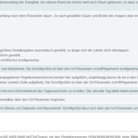
erteumfang der Ganglinie. Am oberen Rand der Achse wird noch Raum gelassen, so dass sic
teumfang nach dem Parameter
dauer
. Je nach gewählter Dauer und Breite des Images über
im
größten Detailangaben automatisch gewählt, so lange sich die Labels nicht überlappen.
gsform gewählt.
schriftAchse
konfigurierbar.
und Maßeinheit. Die Schriftgrößte ist über den Url-Parameter
schriftPegelname
konfigurierb
angegebenen Pegelkennwertkürzel werden hier aufgeführt, unabhängig davon ob sie in den Ga
ner zweiten Zeile aufgelistet. Die Schriftgrößte ist über der Url-Parameter
schriftPegelname
ne bessere Erkennbarkeit des Tageswechsels zu erzielen. Der aktuelle Tag bleibt dabei imme
 einstellbar über den Url-Parameter
imgLinien
n) Wertes mit Zeitpunkt und Masseinheit. Schriftgröße lässt sich über den Url-Parameter
sch
-e2d5-4469-8dd8-fa972ef7eaea) mit den Pegelkennwerten HSW,MNW,MHW,MW, einer Bildbre