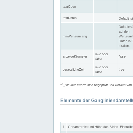
textOben
textUnten
Default is
Defaultmä
auf den
minWerteumfang
Werteumf
Daten in 
skaliert.
true
oder
anzeigeKilometer
false
false
true
oder
gesetzlicheZeit
true
false
1)
„
Die Messwerte sind ungeprüft und werden von d
Elemente der Gangliniendarstel
1
Gesamtbreite und Höhe des Bildes. Einstellb