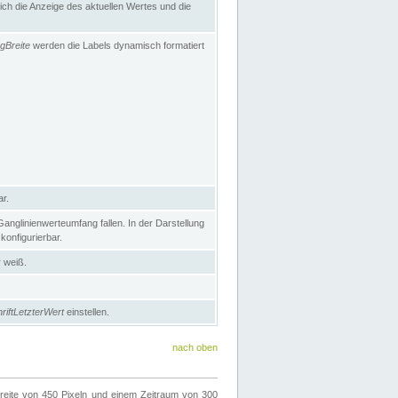
h die Anzeige des aktuellen Wertes und die
gBreite
werden die Labels dynamisch formatiert
ar.
nglinienwerteumfang fallen. In der Darstellung
konfigurierbar.
r weiß.
riftLetzterWert
einstellen.
nach oben
ite von 450 Pixeln und einem Zeitraum von 300