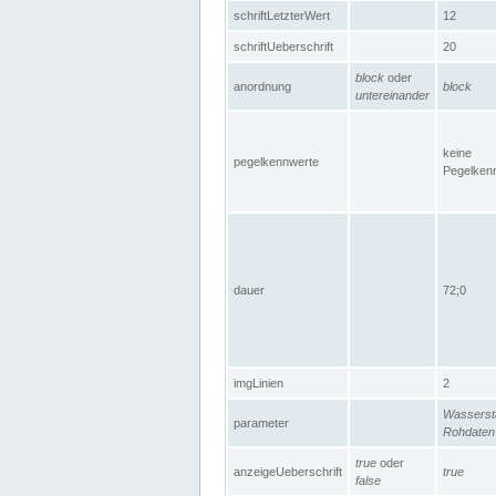
schriftLetzterWert
12
schriftUeberschrift
20
block
oder
anordnung
block
untereinander
keine
pegelkennwerte
Pegelken
dauer
72;0
imgLinien
2
Wasserst
parameter
Rohdaten
true
oder
anzeigeUeberschrift
true
false