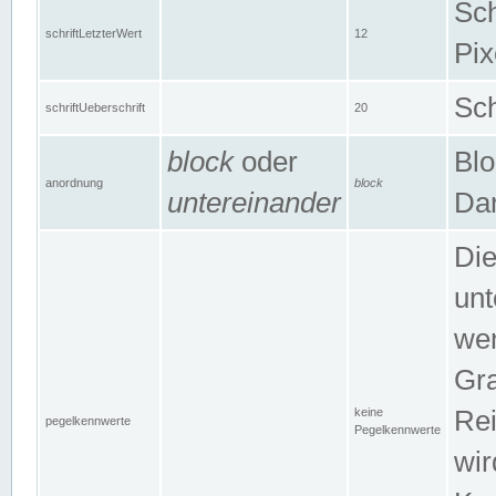
Sch
schriftLetzterWert
12
Pix
Sch
schriftUeberschrift
20
block
oder
Blo
anordnung
block
untereinander
Dar
Di
unt
wen
Gra
keine
Rei
pegelkennwerte
Pegelkennwerte
wir