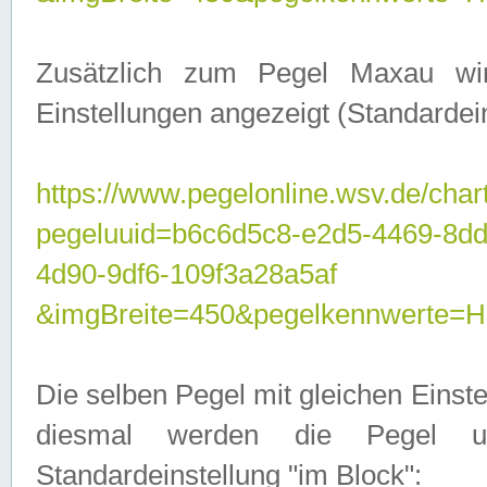
Zusätzlich zum Pegel Maxau wi
Einstellungen angezeigt (Standardein
https://www.pegelonline.wsv.de/char
pegeluuid=b6c6d5c8-e2d5-4469-8d
4d90-9df6-109f3a28a5af
&imgBreite=450&pegelkennwert
Die selben Pegel mit gleichen Einst
diesmal werden die Pegel unt
Standardeinstellung "im Block":