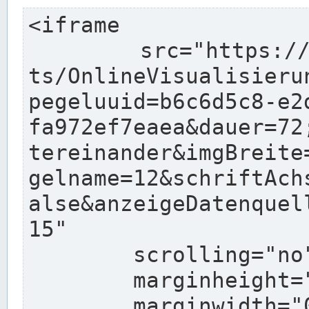
<iframe

	src="https://www.pegelonline.wsv.de/char
ts/OnlineVisualisieru
pegeluuid=b6c6d5c8-e2
fa972ef7eaea&dauer=72
tereinander&imgBreite
gelname=12&schriftAch
alse&anzeigeDatenquel
15"

	scrolling="no"

	marginheight="10"

	marginwidth="0"
