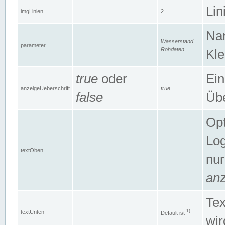
Lin
imgLinien
2
Na
Wasserstand
parameter
Rohdaten
Kle
true
oder
Ein
anzeigeUeberschrift
true
false
Übe
Opt
Log
textOben
nur
anz
Tex
1)
textUnten
Default ist
wir