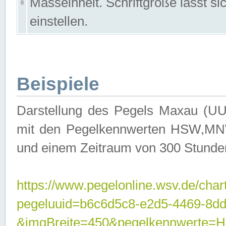
Masseinheit. Schriftgröße lässt s
8
einstellen.
Beispiele
Darstellung des Pegels Maxau (UU
mit den Pegelkennwerten HSW,MNW
und einem Zeitraum von 300 Stunde
https://www.pegelonline.wsv.de/char
pegeluuid=b6c6d5c8-e2d5-4469-8dd
&imgBreite=450&pegelkennwert