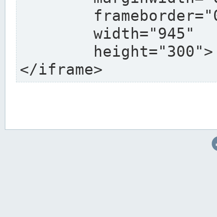
	frameborder="0"

	width="945"

	height="300">

</iframe>