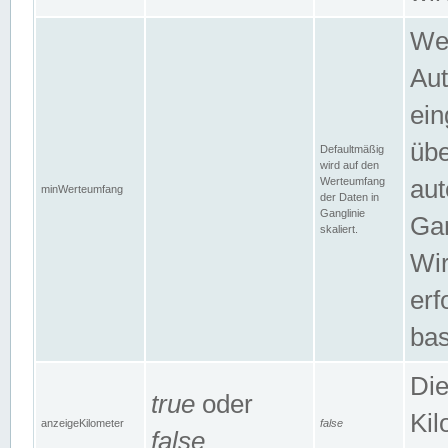
Wer
Aut
ein
übe
Defaultmäßig
wird auf den
Werteumfang
aut
minWerteumfang
der Daten in
Ganglinie
Gan
skaliert.
Wir
erf
bas
Die
true
oder
Kil
anzeigeKilometer
false
false