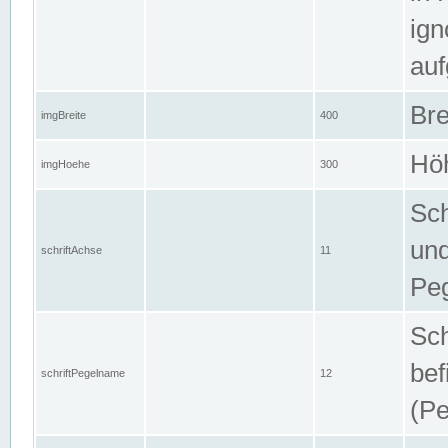
ign
auf
Bre
imgBreite
400
Höh
imgHoehe
300
Sch
und
schriftAchse
11
Pe
Sch
bef
schriftPegelname
12
(Pe