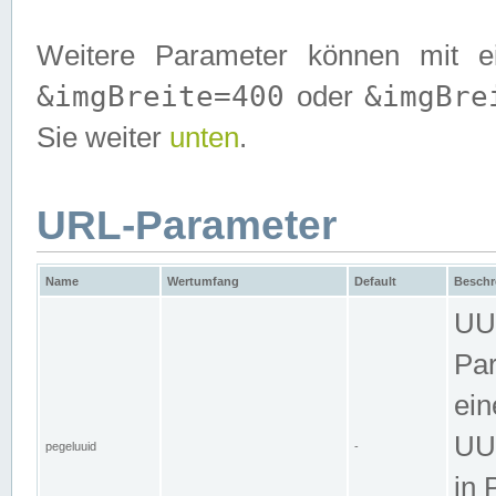
Weitere Parameter können mit e
&imgBreite=400
&imgBre
oder
Sie weiter
unten
.
URL-Parameter
Name
Wertumfang
Default
Beschr
UUI
Par
ein
UUI
pegeluuid
-
in 