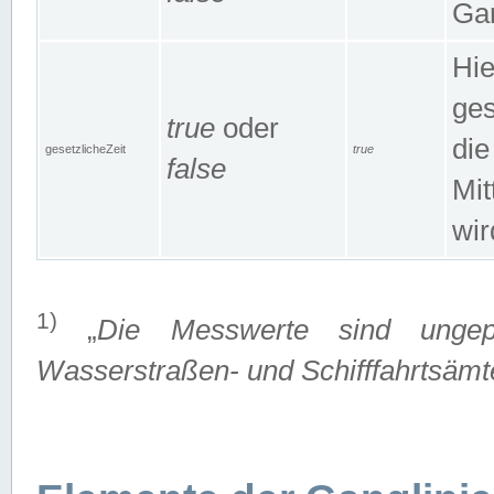
Gan
Hie
ges
true
oder
die
gesetzlicheZeit
true
false
Mit
wir
1)
„
Die Messwerte sind ungep
Wasserstraßen- und Schifffahrtsämte