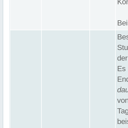
Kom
Bei
Bes
Stu
der
Es 
End
da
von
Tag
bei