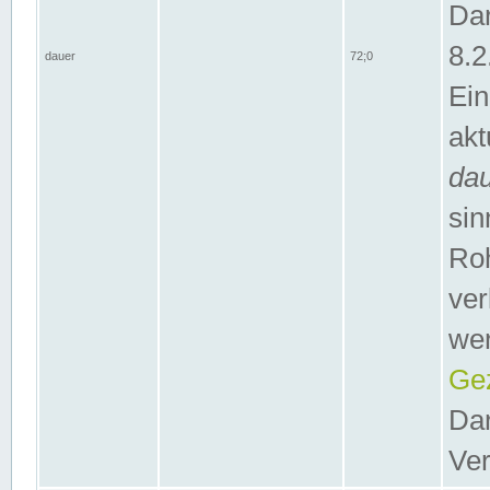
Dar
8.2
dauer
72;0
Ein
akt
da
sin
Roh
ver
wer
Gez
Dar
Ver