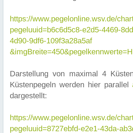
https://www.pegelonline.wsv.de/char
pegeluuid=b6c6d5c8-e2d5-4469-8d
4d90-9df6-109f3a28a5af
&imgBreite=450&pegelkennwerte
Darstellung von maximal 4 Küsten
Küstenpegeln werden hier parallel
dargestellt:
https://www.pegelonline.wsv.de/char
pegeluuid=8727ebfd-e2e1-43da-ab3