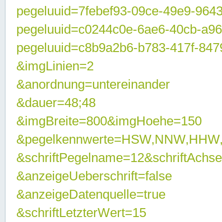
pegeluuid=7febef93-09ce-49e9-964
pegeluuid=c0244c0e-6ae6-40cb-a9
pegeluuid=c8b9a2b6-b783-417f-847
&imgLinien=2
&anordnung=untereinander
&dauer=48;48
&imgBreite=800&imgHoehe=150
&pegelkennwerte=HSW,NNW,HHW
&schriftPegelname=12&schriftAchs
&anzeigeUeberschrift=false
&anzeigeDatenquelle=true
&schriftLetzterWert=15